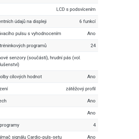
LCD s podsvícením
tních údajů na displeji
6 funkcí
ávacího pulsu s vyhodnocením
Ano
 tréninkových programů
24
ňové senzory (součástí), hrudní pás (vol.
slušenství)
olby cílových hodnot
Ano
zení
zátěžový profil
ech
Ano
Ano
 programy
4
ijímač signálu Cardio-puls-setu
Ano