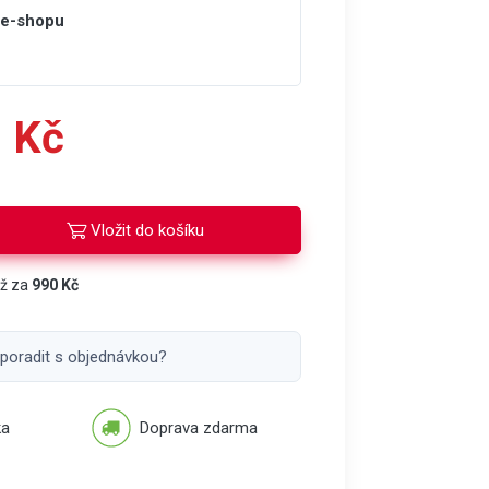
 e-shopu
 Kč
Vložit do košíku
áž za
990 Kč
 poradit s objednávkou?
ka
Doprava zdarma