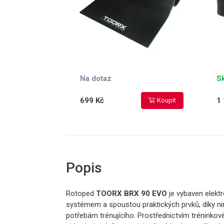
Na dotaz
S
699 Kč
1 
Koupit
Popis
Rotoped
TOORX BRX 90 EVO
je vybaven elekt
systémem a spoustou praktických prvků, díky ni
potřebám trénujícího. Prostřednictvím tréninko