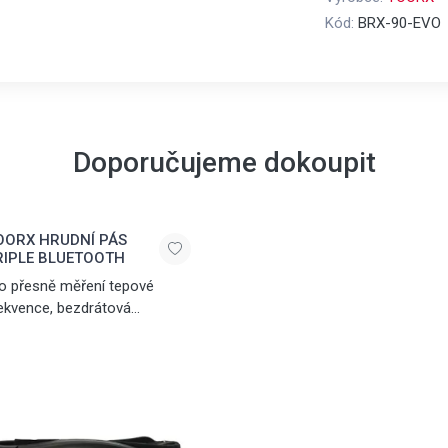
Kód:
BRX-90-EVO
Doporučujeme dokoupit
OORX HRUDNÍ PÁS
RIPLE BLUETOOTH
o přesně měření tepové
ekvence, bezdrátová
munikace přes Bluetooth®
ART, 5.3 kHz a ANT+
chnologii, nastavitelný
pruh, dosah až 10 m