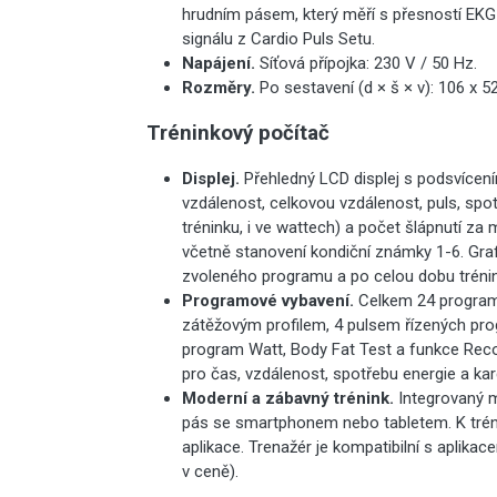
hrudním pásem, který měří s přesností EKG (
signálu z Cardio Puls Setu.
Napájení.
Síťová přípojka: 230 V / 50 Hz.
Rozměry.
Po sestavení (d × š × v): 106 x 5
Tréninkový počítač
Displej.
Přehledný LCD displej s podsvícení
vzdálenost, celkovou vzdálenost, puls, spo
tréninku, i ve wattech) a počet šlápnutí z
včetně stanovení kondiční známky 1-6. Graf
zvoleného programu a po celou dobu trénin
Programové vybavení.
Celkem 24 program
zátěžovým profilem, 4 pulsem řízených progr
program Watt, Body Fat Test a funkce Reco
pro čas, vzdálenost, spotřebu energie a ka
Moderní a zábavný trénink.
Integrovaný m
pás se smartphonem nebo tabletem. K tréni
aplikace. Trenažér je kompatibilní s aplika
v ceně).