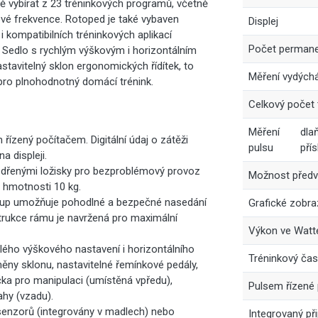
ně vybírat z 23 tréninkových programů, včetně
vé frekvence. Rotoped je také vybaven
Displej
 kompatibilních tréninkových aplikací
Počet permanen
 Sedlo s rychlým výškovým i horizontálním
tavitelný sklon ergonomických řídítek, to
Měření vydých
pro plnohodnotný domácí trénink.
Celkový počet
Měření
dla
řízený počítačem. Digitální údaj o zátěži
pulsu
pří
 displeji.
uzdřenými ložisky pro bezproblémový provoz
Možnost předv
o hmotnosti 10 kg.
up umožňuje pohodlné a bezpečné nasedání
Grafické zobra
strukce rámu je navržená pro maximální
Výkon ve Watt
ého výškového nastavení i horizontálního
Tréninkový čas
ěny sklonu, nastavitelné řemínkové pedály,
ka pro manipulaci (umístěná vpředu),
Pulsem řízené
hy (vzadu).
senzorů (integrovány v madlech) nebo
Integrovaný př