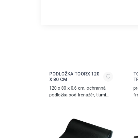
PODLOŽKA TOORX 120
T
X 80 CM
T
120 x 80 x 0,6 cm, ochranná
pr
podložka pod trenažér, tlumí
fr
hluk a vibrace, vyrobena z PVC
ko
SM
te
po