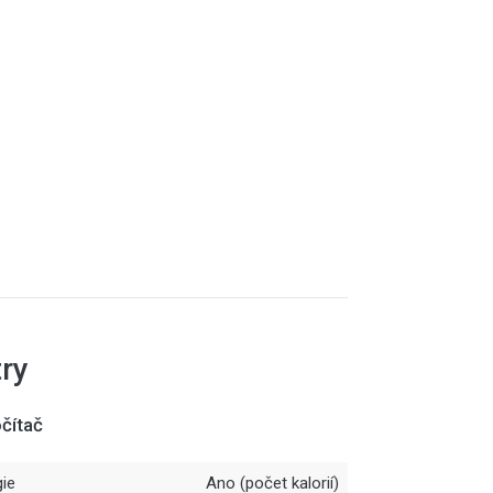
ry
čítač
ie
Ano (počet kalorií)