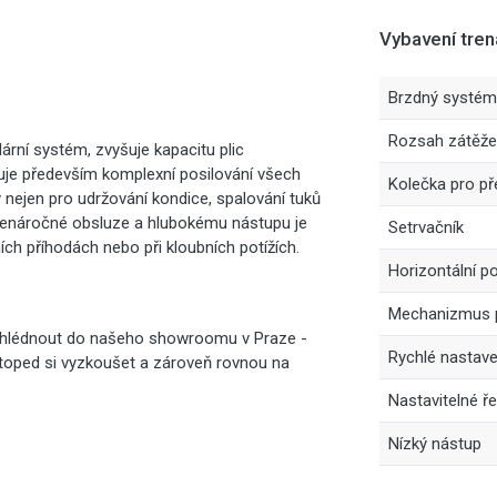
Vybavení tre
Brzdný systém
Rozsah zátěže
lární systém, zvyšuje kapacitu plic
ňuje především komplexní posilování všech
Kolečka pro př
ý nejen pro udržování kondice, spalování tuků
é nenáročné obsluze a hlubokému nástupu je
Setrvačník
ích příhodách nebo při kloubních potížích.
Horizontální p
Mechanizmus p
ohlédnout do našeho showroomu v Praze -
Rychlé nastave
rotoped si vyzkoušet a zároveň rovnou na
Nastavitelné ř
Nízký nástup