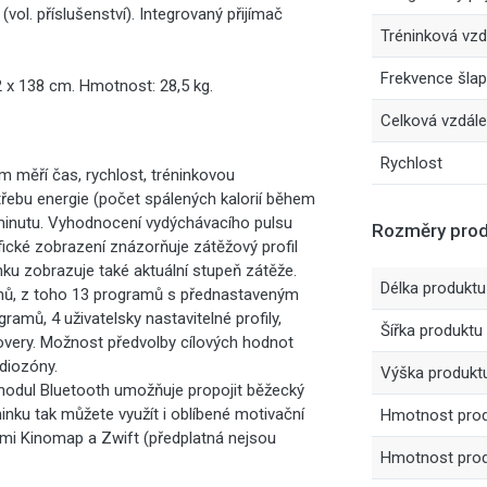
vol. příslušenství). Integrovaný přijímač
Tréninková vzd
Frekvence šlap
2 x 138 cm. Hmotnost: 28,5 kg.
Celková vzdál
Rychlost
m měří čas, rychlost, tréninkovou
třebu energie (počet spálených kalorií během
a minutu. Vyhodnocení vydýchávacího pulsu
Rozměry prod
ické zobrazení znázorňuje zátěžový profil
ku zobrazuje také aktuální stupeň zátěže.
Délka produktu
ů, z toho 13 programů s přednastaveným
amů, 4 uživatelsky nastavitelné profily,
Šířka produktu
very. Možnost předvolby cílových hodnot
rdiozóny.
Výška produkt
odul Bluetooth umožňuje propojit běžecký
nku tak můžete využít i oblíbené motivační
Hmotnost pro
cemi Kinomap a Zwift (předplatná nejsou
Hmotnost prod