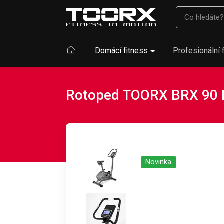
Domácí fitness
Profesionální 
Rotoped TOORX BRX 90
Novinka