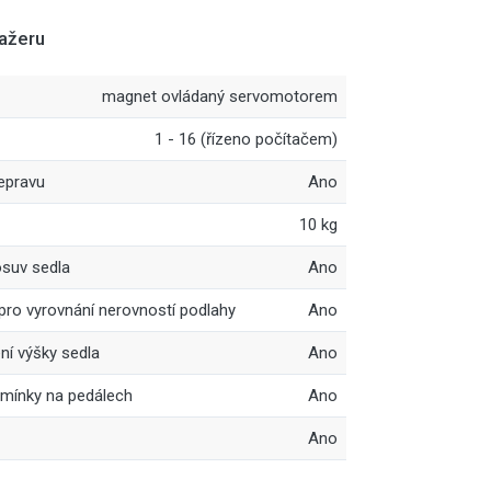
nažeru
magnet ovládaný servomotorem
1 - 16 (řízeno počítačem)
epravu
Ano
10 kg
osuv sedla
Ano
ro vyrovnání nerovností podlahy
Ano
ní výšky sedla
Ano
emínky na pedálech
Ano
Ano