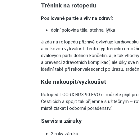
Trénink na rotopedu
Posilované partie a vliv na zdraví:
dolní polovina těla: stehna, lýtka
Jízda na rotopedu příznivě ovlivňuje kardiovasku
a celkovou vytrvalost. Tento typ tréninku umož
svalových partií dolních končetin, a je tak vhodn
a prevenci zdravotních komplikací, ale díky sv
ideální také při rekonvalescenci po úrazu, srdečn
Kde nakoupit/vyzkoušet
Rotoped TOORX BRX 90 EVO si můžete přijít pr
Čestlicích a spojit tak příjemné s užitečným – 
místě získat i odborné poradenství.
Servis a záruky
2 roky záruka