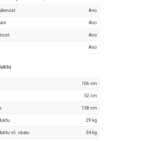
álenost
Ano
ání
Ano
enost
Ano
Ano
uktu
106 cm
52 cm
u
138 cm
duktu
29 kg
uktu vč. obalu
34 kg