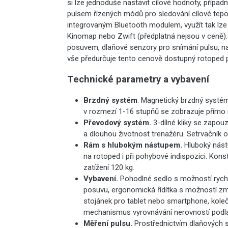
si lze jednoduše nastavit cílové hodnoty, případ
pulsem řízených módů pro sledování cílové tepo
integrovaným Bluetooth modulem, využít tak lze i
Kinomap nebo Zwift (předplatná nejsou v ceně).
posuvem, dlaňové senzory pro snímání pulsu, nas
vše předurčuje tento cenově dostupný rotoped 
Technické parametry a vybavení
Brzdný systém
. Magnetický brzdný systém 
v rozmezí 1-16 stupňů se zobrazuje přímo na
Převodový systém.
3-dílné kliky se zapo
a dlouhou životnost trenažéru. Setrvačník 
Rám s hlubokým nástupem.
Hluboký nást
na rotoped i při pohybové indispozici. Kon
zatížení 120 kg.
Vybavení.
Pohodlné sedlo s možností rychl
posuvu, ergonomická řídítka s možností zm
stojánek pro tablet nebo smartphone, koleč
mechanismus vyrovnávání nerovností podla
Měření pulsu.
Prostřednictvím dlaňových 