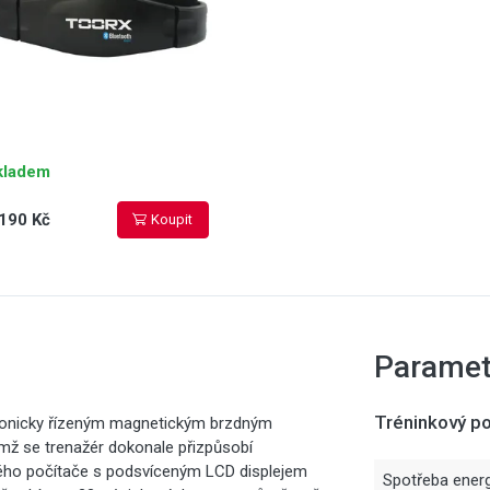
kladem
190 Kč
Koupit
Paramet
Tréninkový po
ronicky řízeným magnetickým brzdným
mž se trenažér dokonale přizpůsobí
vého počítače s podsvíceným LCD displejem
Spotřeba energ