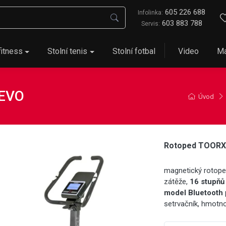
605 226 688
Infolinka:
603 883 788
Servis:
fitness
Stolní tenis
Stolní fotbal
Video
Ma
 EVO
Úvod
Rotoped TOORX
magnetický rotoped
zátěže,
16 stupňů
model Bluetooth
setrvačník, hmotno