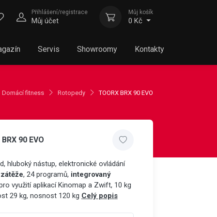
Přihlášení/registrace
Můj košík
Můj účet
0 Kč
gazín
Servis
Showroomy
Kontakty
Domácí fitness
Rotopedy
TOORX BRX 90 EVO
 BRX 90 EVO
, hluboký nástup, elektronické ovládání
 zátěže
, 24 programů,
integrovaný
pro využití aplikací Kinomap a Zwift, 10 kg
st 29 kg, nosnost 120 kg
Celý popis