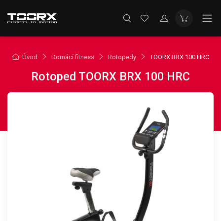
Úvod
Domácí fitness
Rotopedy
TOORX BRX 100 HRC
Rotoped TOORX BRX 100 HRC