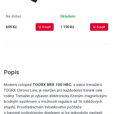
Na dotaz
Skladem
699 Kč
1 190 Kč
Koupit
Koupit
Popis
Moderní rotoped
TOORX BRX 100 HRC
, z edice trenažérů
TOORX Chrono Line, je navržen pro každodenní trénink celé
rodiny. Trenažér je vybaven elektronicky řízeným magnetickým
brzdným systémem s možností regulace až 16 zátěžových
stupňů. Prostřednictvím tréninkového počítače
s barevně podsvíceným displejem si lze jednoduše nastavit