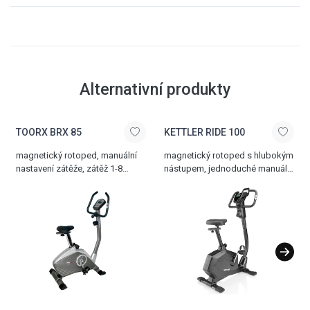
Alternativní produkty
TOORX BRX 85
KETTLER RIDE 100
magnetický rotoped, manuální
magnetický rotoped s hlubokým
nastavení zátěže, zátěž 1-8
nástupem, jednoduché manuální
stupňů, 3-dílné kliky, 9 kg
nastavení zátěže 1-8 stupňů,
setrvačník, nosnost 125 kg
dlaňové senzory pro sledování
srdečního tepu, praktický držák
na tablet, který nezakrývá LCD
displej rotopedu, přehledný LCD
displej s velkým znázorněním
tréninkových hodnot , funkce
Recovery pro vyhodnocení
kondiční známky , 6 kg
setrvačník, velmi tichý a plynulý