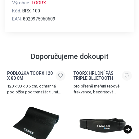
Výrobce:
TOORX
Kód:
BRX-100
EAN:
8029975960609
Doporučujeme dokoupit
PODLOŽKA TOORX 120
TOORX HRUDNÍ PÁS
X 80 CM
TRIPLE BLUETOOTH
120 x 80 x 0,6 cm, ochranná
pro přesně měření tepové
podložka pod trenažér, tlumí
frekvence, bezdrátová
hluk a vibrace, vyrobena z PVC
komunikace přes Bluetooth®
SMART, 5.3 kHz a ANT+
technologii, nastavitelný popruh,
dosah až 10 m