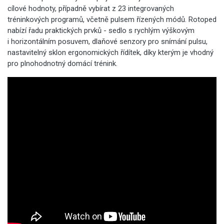
cílové hodnoty, případně vybírat z 23 integrovaných
tréninkových programů, včetně pulsem řízených módů. Rotoped
nabízí řadu praktických prvků - sedlo s rychlým výškovým
i horizontálním posuvem, dlaňové senzory pro snímání pulsu,
nastavitelný sklon ergonomických řídítek, díky kterým je vhodný
pro plnohodnotný domácí trénink.