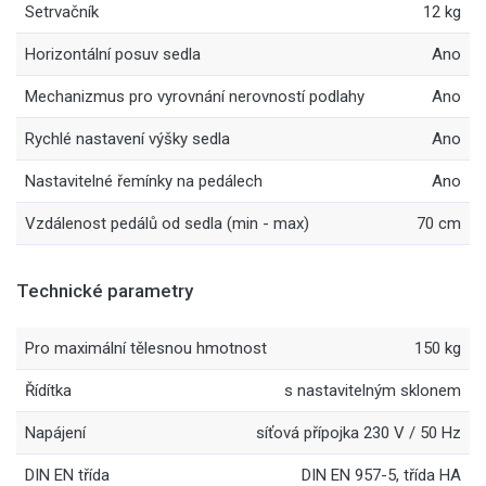
Setrvačník
12 kg
Horizontální posuv sedla
Ano
Mechanizmus pro vyrovnání nerovností podlahy
Ano
Rychlé nastavení výšky sedla
Ano
Nastavitelné řemínky na pedálech
Ano
Vzdálenost pedálů od sedla (min - max)
70 cm
Technické parametry
Pro maximální tělesnou hmotnost
150 kg
Řídítka
s nastavitelným sklonem
Napájení
síťová přípojka 230 V / 50 Hz
DIN EN třída
DIN EN 957-5, třída HA