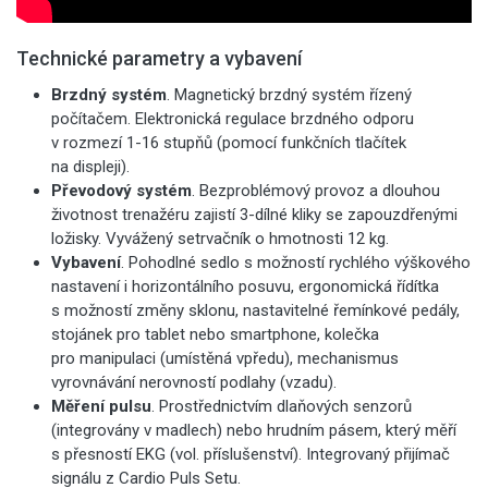
Technické parametry a vybavení
Brzdný systém
. Magnetický brzdný systém řízený
počítačem. Elektronická regulace brzdného odporu
v rozmezí 1-16 stupňů (pomocí funkčních tlačítek
na displeji).
Převodový systém
. Bezproblémový provoz a dlouhou
životnost trenažéru zajistí 3-dílné kliky se zapouzdřenými
ložisky. Vyvážený setrvačník o hmotnosti 12 kg.
Vybavení
. Pohodlné sedlo s možností rychlého výškového
nastavení i horizontálního posuvu, ergonomická řídítka
s možností změny sklonu, nastavitelné řemínkové pedály,
stojánek pro tablet nebo smartphone, kolečka
pro manipulaci (umístěná vpředu), mechanismus
vyrovnávání nerovností podlahy (vzadu).
Měření pulsu
. Prostřednictvím dlaňových senzorů
(integrovány v madlech) nebo hrudním pásem, který měří
s přesností EKG (vol. příslušenství). Integrovaný přijímač
signálu z Cardio Puls Setu.