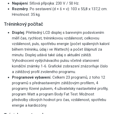
Napájení
. Síťová přípojka: 230 V / 50 Hz.
Rozměry
. Po sestavení (d × š × v): 103 x 55,8 x 137,2 cm.
Hmotnost: 35 kg.
Tréninkový počítač
Displej
. Přehledný LCD displej s barevným podsvícením
měří čas, rychlost, tréninkovou vzdálenost, celkovou
vzdálenost, puls, spotřebu energie (počet spálených kalorií
během tréninku, údaj i ve Wattech) a počet šlápnutí za
minutu. Displej udává také údaj o aktuální zátěži.
Vyhodnocení vydýchávacího pulsu včetně stanovení
kondiční známky 1-6. Grafické zobrazení znázorňuje číslo
a zátěžový profil zvoleného programu.
Programové vybavení.
Celkem 23 programů, z toho 12
programů s přednastaveným zátěžovým profilem, 4
programy řízené pulsem, 4 uživatelsky nastavitelné profily,
program Watt a program Body Fat Test. Možnost
předvolby cílových hodnot pro čas, vzdálenost, spotřebu
energie a kardiozóny.