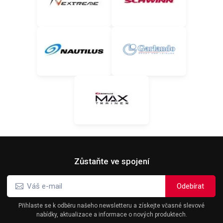
Zůstaňte ve spojení
Přihlaste se k odběru našeho newsletteru a získejte včasné slevové
nabídky, aktualizace a informace o nových produktech.