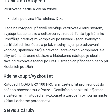
Trénink na rotopedu
Posilované partie a vliv na zdraví:
dolní polovina těla: stehna, lýtka
Jízda na rotopedu příznivě ovlivňuje kardiovaskulární systém,
zvyšuje kapacitu plic a celkovou vytrvalost. Tento typ tréninku
umožňuje především komplexní posilování všech svalových
partií dolních končetin, a je tak vhodný nejen pro udržování
kondice, spalování tuků a prevenci zdravotních komplikací, ale
díky své nenáročné obsluze a hlubokému nástupu je ideální
také při rekonvalescenci po úrazu, srdečních příhodách nebo při
kloubních potížích.
Kde nakoupit/vyzkoušet
Rotoped TOORX BRX 100 HRC si můžete přijít prohlédnout do
našeho showroomu v Praze - Čestlicích a spojit tak příjemné
s užitečným – rotoped si vyzkoušet a zároveň rovnou na místě
získat i odborné poradenství.
Servis a záruky