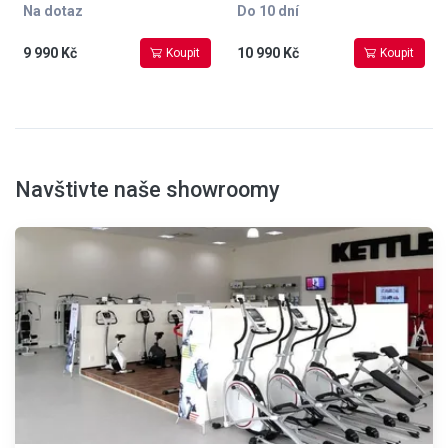
chod, kolečka pro snadnou
Na dotaz
Do 10 dní
přepravu, hmotnost 32 kg,
nosnost 130 kg, záruka 3 roky
9 990 Kč
10 990 Kč
Koupit
Koupit
na kompletní rotoped.
Navštivte naše showroomy