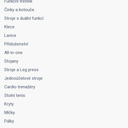
Funkční trénink
Činky a kotouče
Stroje s duální funkcí
Klece
Lavice
Příslušenství
All-in-one
Stojany
Stroje a Leg press
Jednoúčelové stroje
Cardio trenažéry
Stolní tenis
Kryty
Míčky
Pálky