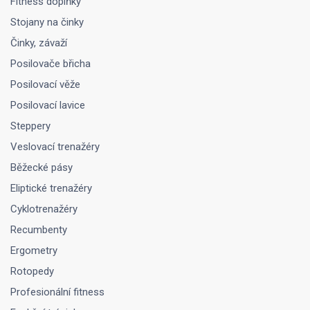
Fitness doplňky
Stojany na činky
Činky, závaží
Posilovače břicha
Posilovací věže
Posilovací lavice
Steppery
Veslovací trenažéry
Běžecké pásy
Eliptické trenažéry
Cyklotrenažéry
Recumbenty
Ergometry
Rotopedy
Profesionální fitness