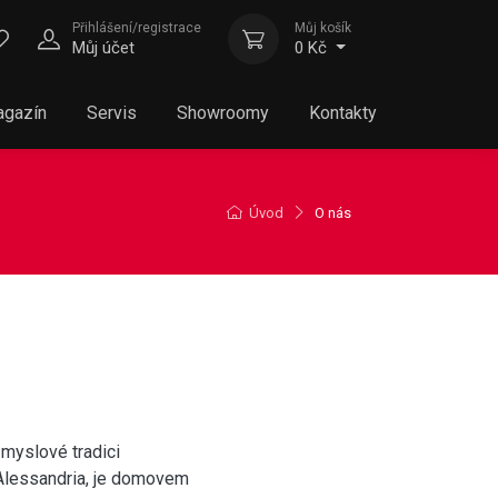
Přihlášení/registrace
Můj košík
Můj účet
0 Kč
gazín
Servis
Showroomy
Kontakty
Úvod
O nás
myslové tradici
 Alessandria, je domovem