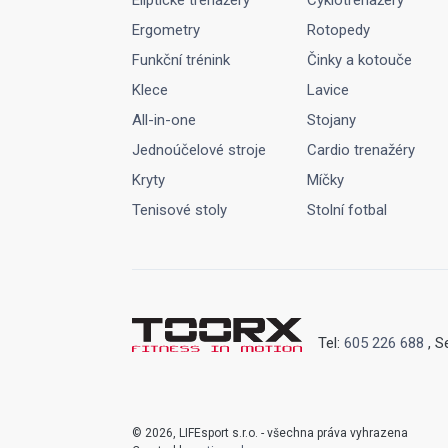
Eliptické trenažéry
Cyklotrenažéry
Ergometry
Rotopedy
Funkční trénink
Činky a kotouče
Klece
Lavice
All-in-one
Stojany
Jednoúčelové stroje
Cardio trenažéry
Kryty
Míčky
Tenisové stoly
Stolní fotbal
Tel:
605 226 688
, S
© 2026, LIFEsport s.r.o. - všechna práva vyhrazena