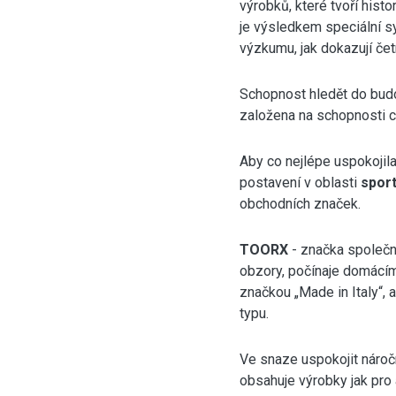
výrobků, které tvoří histor
je výsledkem speciální s
výzkumu, jak dokazují čet
Schopnost hledět do budo
založena na schopnosti c
Aby co nejlépe uspokojil
postavení v oblasti
sport
obchodních značek.
TOORX
- značka společno
obzory, počínaje domácím
značkou „Made in Italy“, 
typu.
Ve snaze uspokojit náročn
obsahuje výrobky jak pro a