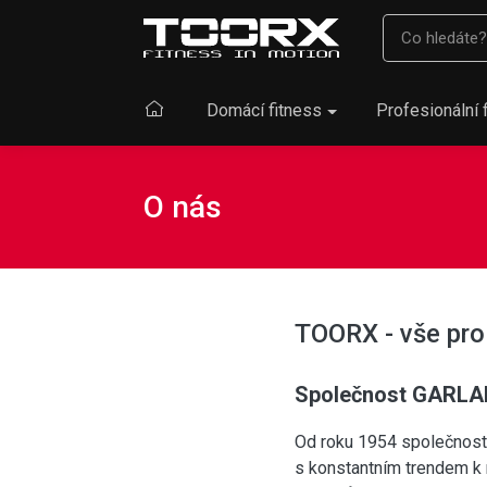
Domácí fitness
Profesionální 
O nás
TOORX - vše pro
Společnost GARL
Od roku 1954 společnos
s konstantním trendem k 