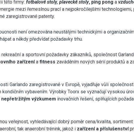
ii této firmy:
fotbalové stoly, plavecké stoly
, ping pong
a
vzduch
ynergie mezi řemeslnou prací a nejpokročilejšími technologiemi
né zaregistrované patenty.
ucnosti není omezována neustálými technickými a organizačními
hápat a někdy předvídat požadavky trhu.
a rekreační a sportovní požadavky zákazníků, společnost Garland
ovního zařízení
a
fitness
zaváděním nových sérií produktů a z
sti Garlando zaregistrované v Evropě, vyjadřuje vůli společnosti 
 kondičním vybavením. Výrobky Toorx se vyznačují vysokou úrov
a
nepřetržitým výzkumem
inovačních řešení, splňujících požada
ou veřejnost, vyhledávající dobrý poměr cena/kvalita, sortiment
erobní, tak anaerobní trénink, jakož i
zařízení a příslušenství
pr