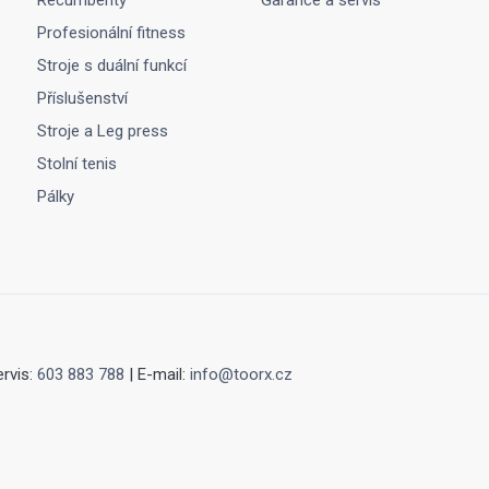
Recumbenty
Garance a servis
Profesionální fitness
Stroje s duální funkcí
Příslušenství
Stroje a Leg press
Stolní tenis
Pálky
ervis:
603 883 788
| E-mail:
info@toorx.cz