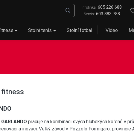
605 226 688
Infolinka:
603 883 788
Servis:
fitness
Stolní tenis
Stolní fotbal
Video
Ma
 fitness
ANDO
t
GARLANDO
pracuje na kombinaci svých hlubokých kořenů v prů
renovaci a inovaci. Velký závod v Pozzolo Formigaro, provincie