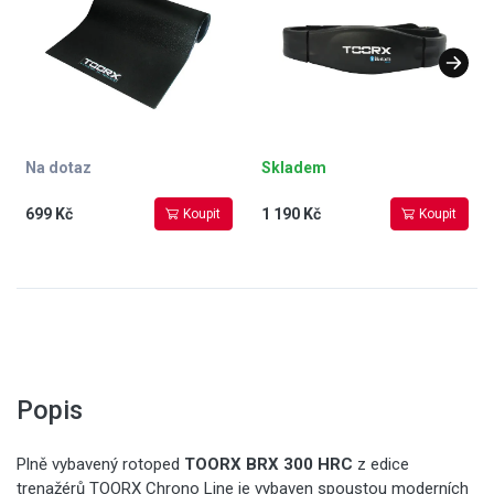
dosah až 10 m
Na dotaz
Skladem
699 Kč
1 190 Kč
Koupit
Koupit
Popis
Plně vybavený rotoped
TOORX BRX 300 HRC
z edice
trenažérů TOORX Chrono Line je vybaven spoustou moderních