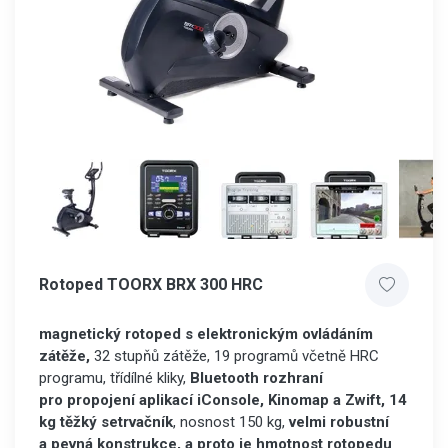
Rotoped TOORX BRX 300 HRC
magnetický rotoped s elektronickým ovládáním
zátěže,
32 stupňů zátěže, 19 programů včetně HRC
programu, třídílné kliky,
Bluetooth rozhraní
pro propojení aplikací iConsole, Kinomap a Zwift, 14
kg těžký setrvačník
, nosnost 150 kg,
velmi robustní
a pevná konstrukce, a proto je hmotnost rotopedu