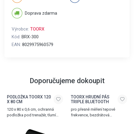
Doprava zdarma
Výrobce:
TOORX
Kód:
BRX-300
EAN:
8029975960579
Doporučujeme dokoupit
PODLOŽKA TOORX 120
TOORX HRUDNÍ PÁS
X 80 CM
TRIPLE BLUETOOTH
120 x 80 x 0,6 cm, ochranná
pro přesně měření tepové
podložka pod trenažér, tlumí
frekvence, bezdrátová
hluk a vibrace, vyrobena z PVC
komunikace přes Bluetooth®
SMART, 5.3 kHz a ANT+
technologii, nastavitelný popruh,