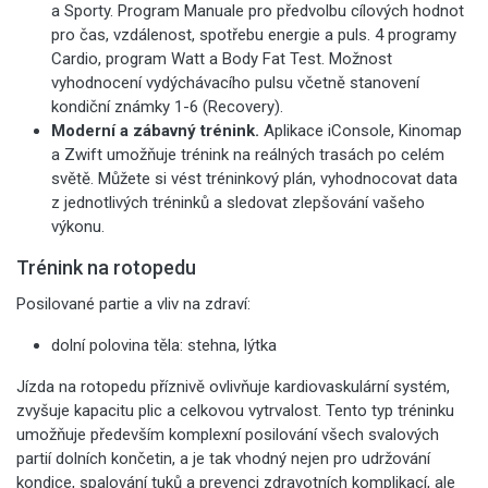
a Sporty. Program Manuale pro předvolbu cílových hodnot
pro čas, vzdálenost, spotřebu energie a puls. 4 programy
Cardio, program Watt a Body Fat Test. Možnost
vyhodnocení vydýchávacího pulsu včetně stanovení
kondiční známky 1-6 (Recovery).
Moderní a zábavný trénink.
Aplikace iConsole, Kinomap
a Zwift umožňuje trénink na reálných trasách po celém
světě. Můžete si vést tréninkový plán, vyhodnocovat data
z jednotlivých tréninků a sledovat zlepšování vašeho
výkonu.
Trénink na rotopedu
Posilované partie a vliv na zdraví:
dolní polovina těla: stehna, lýtka
Jízda na rotopedu příznivě ovlivňuje kardiovaskulární systém,
zvyšuje kapacitu plic a celkovou vytrvalost. Tento typ tréninku
umožňuje především komplexní posilování všech svalových
partií dolních končetin, a je tak vhodný nejen pro udržování
kondice, spalování tuků a prevenci zdravotních komplikací, ale