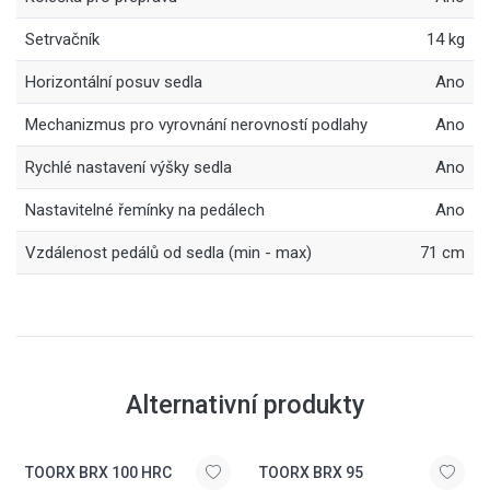
Setrvačník
14 kg
Horizontální posuv sedla
Ano
Mechanizmus pro vyrovnání nerovností podlahy
Ano
Rychlé nastavení výšky sedla
Ano
Nastavitelné řemínky na pedálech
Ano
Vzdálenost pedálů od sedla (min - max)
71 cm
Alternativní produkty
TOORX BRX 100 HRC
TOORX BRX 95