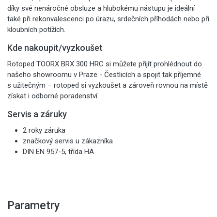
díky své nenáročné obsluze a hlubokému nástupu je ideální
také při rekonvalescenci po úrazu, srdečních příhodách nebo při
kloubních potížích.
Kde nakoupit/vyzkoušet
Rotoped TOORX BRX 300 HRC si můžete přijít prohlédnout do
našeho showroomu v Praze - Čestlicích a spojit tak příjemné
s užitečným – rotoped si vyzkoušet a zároveň rovnou na místě
získat i odborné poradenství.
Servis a záruky
2 roky záruka
značkový servis u zákazníka
DIN EN 957-5, třída HA
Parametry