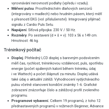
vyrovnávání nerovností podlahy (vpředu i vzadu).
Měření pulsu
. Prostřednictvím dlaňových senzorů
(integrovány v madlech) nebo hrudním pásem, který měří
s přesností EKG (vol. příslušenství). Integrovaný přijímač
signálu z Cardio Puls Setu.
Napájení
. Síťová přípojka: 230 V / 50 Hz.
Rozměry
. Po sestavení (d × š × v): 103 x 56 x 149 cm.
Hmotnost: 46 kg.
Tréninkový počítač
Displej
. Přehledný LCD displej s barevným podsvícením
měří čas, rychlost, tréninkovou vzdálenost, puls, spotřebu
energie (počet spálených kalorií během tréninku, údaj
i ve Wattech) a počet šlápnutí za minutu. Displej udává
také údaj o aktuální zátěži. Vyhodnocení vydýchávacího
pulsu včetně stanovení kondiční známky 1-6. Grafické
zobrazení znázorňuje číslo a zátěžový profil zvoleného
programu.
Programové vybavení.
Celkem 19 programů, z toho 12
přednastavených programů v režimech Beginner, Advance