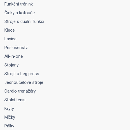
Funkční trénink
Činky a kotouče
Stroje s duální funkcí
Klece
Lavice
Příslušenství
All-in-one
Stojany
Stroje a Leg press
Jednoúčelové stroje
Cardio trenažéry
Stolní tenis
Kryty
Míčky
Pálky