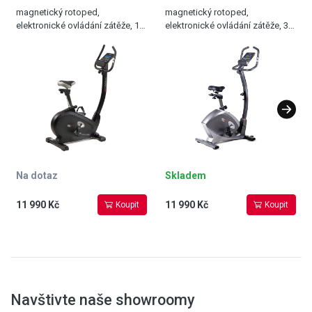
magnetický rotoped,
magnetický rotoped,
elektronické ovládání zátěže, 16
elektronické ovládání zátěže, 32
stupňů zátěže, 23 programů, 3-
stupňů zátěže, 23 programů, 10
dílné kliky, 12 kg setrvačník,
kg setrvačník, nosnost 125 kg
nosnost 150 kg
Na dotaz
Skladem
11 990 Kč
11 990 Kč
Koupit
Koupit
Navštivte naše showroomy