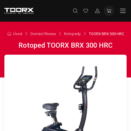
Úvod
Domácí fitness
Rotopedy
TOORX BRX 300 HRC
Rotoped TOORX BRX 300 HRC