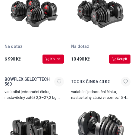
Na dotaz
Na dotaz
6 990 Kč
10 490 Kč
Koupit
Koupit
BOWFLEX SELECTTECH
TOORX ČINKA 40 KG
560
variabilní jednoruční činka,
variabilní jednoruční činka,
nastavitelný zátěž 2,3–27,2 kg,
nastavitelný zátěž v rozmezí 5-40
integrované Bluetooth rozhraní,
kg, ergonomická rukojeť, lehce
ergonomická rukojeť, lehce
uskladnitelné, cena za 1 ks
uskladnitelná, cena za pár