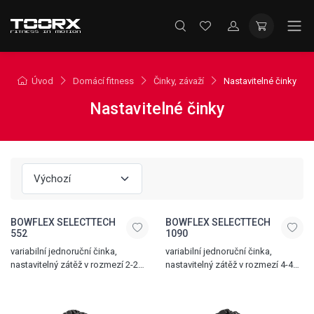
Úvod
Domácí fitness
Činky, závaží
Nastavitelné činky
Nastavitelné činky
BOWFLEX SELECTTECH
BOWFLEX SELECTTECH
552
1090
variabilní jednoruční činka,
variabilní jednoruční činka,
nastavitelný zátěž v rozmezí 2-24
nastavitelný zátěž v rozmezí 4-41
kg, ergonomická rukojeť, lehce
kg, ergonomická rukojeť, lehce
uskladnitelná, cena za 1 ks
uskladnitelná, cena za 1 ks