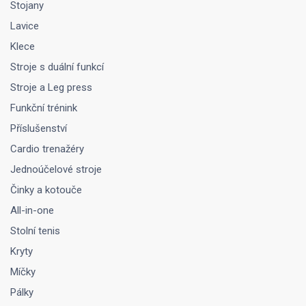
Stojany
Lavice
Klece
Stroje s duální funkcí
Stroje a Leg press
Funkční trénink
Příslušenství
Cardio trenažéry
Jednoúčelové stroje
Činky a kotouče
All-in-one
Stolní tenis
Kryty
Míčky
Pálky