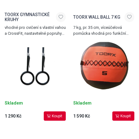
TOORX GYMNASTICKÉ
TOORX WALL BALL 7 KG
KRUHY
vhodné pro cvičení s vlastní vahou
7 kg, pr. 35 cm, víceúčelová
a CrossFit, nastavitelné popruhy
pomůcka vhodná pro funkční
z nylonu, snadné upevnění
trénink a crossfit
i demontáž
Skladem
Skladem
1 290 Kč
1 590 Kč
Koupit
Koupit