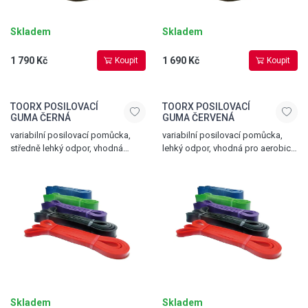
Skladem
Skladem
1 790 Kč
1 690 Kč
Koupit
Koupit
TOORX POSILOVACÍ
TOORX POSILOVACÍ
GUMA ČERNÁ
GUMA ČERVENÁ
variabilní posilovací pomůcka,
variabilní posilovací pomůcka,
středně lehký odpor, vhodná
lehký odpor, vhodná pro aerobic,
pro aerobic, gymnastiku
gymnastiku i rehabilitaci, délka
i rehabilitaci, délka 208 cm, šířka
208 cm, šířka 1,3 cm, červená
2,2 cm, černá
Skladem
Skladem