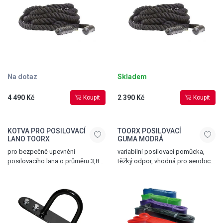
Na dotaz
Skladem
4 490 Kč
2 390 Kč
Koupit
Koupit
KOTVA PRO POSILOVACÍ
TOORX POSILOVACÍ
LANO TOORX
GUMA MODRÁ
pro bezpečně upevnění
variabilní posilovací pomůcka,
posilovacího lana o průměru 3,8
těžký odpor, vhodná pro aerobic,
cm a 5 cm, ocel, černá
gymnastiku i rehabilitaci, délka
208 cm, šířka 6,4 cm, modrá