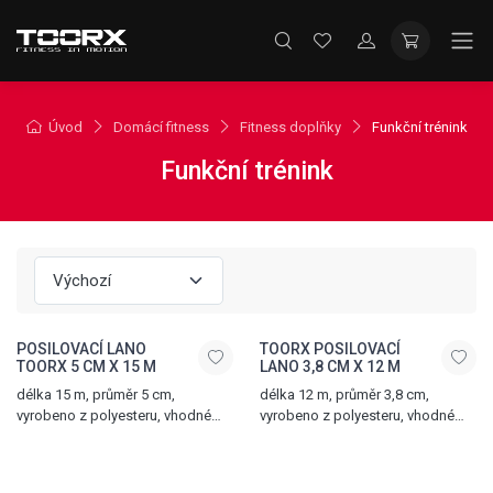
Úvod
Domácí fitness
Fitness doplňky
Funkční trénink
Funkční trénink
POSILOVACÍ LANO
TOORX POSILOVACÍ
TOORX 5 CM X 15 M
LANO 3,8 CM X 12 M
délka 15 m, průměr 5 cm,
délka 12 m, průměr 3,8 cm,
vyrobeno z polyesteru, vhodné
vyrobeno z polyesteru, vhodné
na posílení horní poloviny těla
na posílení horní poloviny těla
a kardio trénink
a kardio trénink