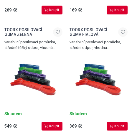
269 Kč
169 Kč
Koupit
Koupit
TOORX POSILOVACÍ
TOORX POSILOVACÍ
GUMA ZELENÁ
GUMA FIALOVÁ
variabilní posilovací pomůcka,
variabilní posilovací pomůcka,
středně těžký odpor, vhodná
střední odpor, vhodná
pro aerobic, gymnastiku
pro aerobic, gymnastiku
i rehabilitaci, délka 208 cm, šířka
i rehabilitaci, délka 208 cm, šířka
4,5 cm, zelená
2,9 cm, fialová
Skladem
Skladem
549 Kč
369 Kč
Koupit
Koupit