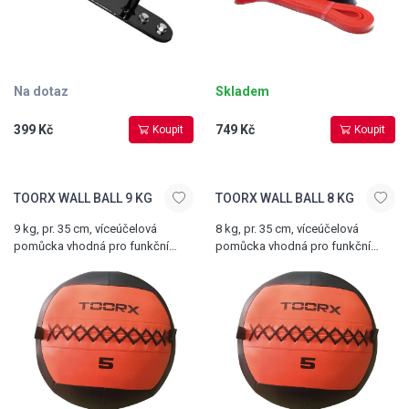
Na dotaz
Skladem
399 Kč
749 Kč
Koupit
Koupit
TOORX WALL BALL 9 KG
TOORX WALL BALL 8 KG
9 kg, pr. 35 cm, víceúčelová
8 kg, pr. 35 cm, víceúčelová
pomůcka vhodná pro funkční
pomůcka vhodná pro funkční
trénink a crossfit
trénink a crossfit