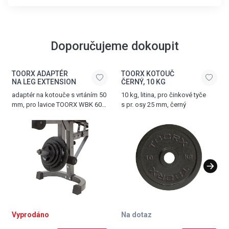
Doporučujeme dokoupit
TOORX ADAPTÉR
TOORX KOTOUČ
NA LEG EXTENSION
ČERNÝ, 10 KG
adaptér na kotouče s vrtáním 50
10 kg, litina, pro činkové tyče
mm, pro lavice TOORX WBK 60
s pr. osy 25 mm, černý
a TOORX WBK 90
Vyprodáno
Na dotaz