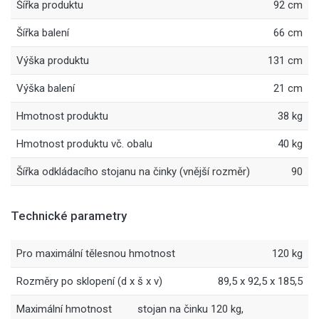
Šířka produktu
92 cm
Šířka balení
66 cm
Výška produktu
131 cm
Výška balení
21 cm
Hmotnost produktu
38 kg
Hmotnost produktu vč. obalu
40 kg
Šířka odkládacího stojanu na činky (vnější rozměr)
90
Technické parametry
Pro maximální tělesnou hmotnost
120 kg
Rozměry po sklopení (d x š x v)
89,5 x 92,5 x 185,5
Maximální hmotnost
stojan na činku 120 kg,