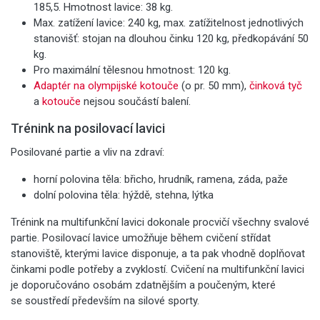
185,5. Hmotnost lavice: 38 kg.
Max. zatížení lavice: 240 kg, max. zatížitelnost jednotlivých
stanovišť: stojan na dlouhou činku 120 kg, předkopávání 50
kg.
Pro maximální tělesnou hmotnost: 120 kg.
Adaptér na olympijské kotouče
(o pr. 50 mm),
činková tyč
a
kotouče
nejsou součástí balení.
Trénink na posilovací lavici
Posilované partie a vliv na zdraví:
horní polovina těla: břicho, hrudník, ramena, záda, paže
dolní polovina těla: hýždě, stehna, lýtka
Trénink na multifunkční lavici dokonale procvičí všechny svalové
partie. Posilovací lavice umožňuje během cvičení střídat
stanoviště, kterými lavice disponuje, a ta pak vhodně doplňovat
činkami podle potřeby a zvyklostí. Cvičení na multifunkční lavici
je doporučováno osobám zdatnějším a poučeným, které
se soustředí především na silové sporty.