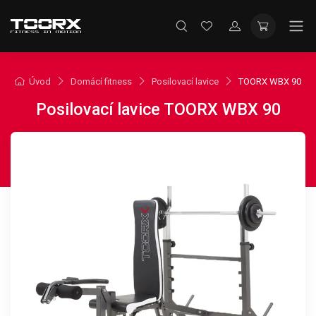
Úvod
Domácí fitness
Posilovací lavice
TOORX WBX 90
Posilovací lavice TOORX WBX 90