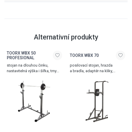
Alternativní produkty
TOORX WBX 50
TOORX WBX 70
PROFESIONAL
stojan na dlouhou činku,
posilovací stojan, hrazda
nastavitelná výška i šířka, trny
a bradla, adaptér na kliky,
na další závaží, max. zatížení 200
zádová opěrka
kg, hmotnost 27,5 kg
na předkopávání, nosnost 120
kg