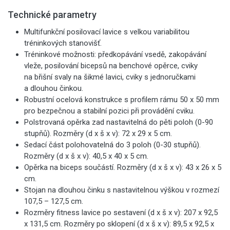
Technické parametry
Multifunkční posilovací lavice s velkou variabilitou
tréninkových stanovišť.
Tréninkové možnosti: předkopávání vsedě, zakopávání
vleže, posilování bicepsů na benchové opěrce, cviky
na břišní svaly na šikmé lavici, cviky s jednoručkami
a dlouhou činkou.
Robustní ocelová konstrukce s profilem rámu 50 x 50 mm
pro bezpečnou a stabilní pozici při provádění cviku.
Polstrovaná opěrka zad nastavitelná do pěti poloh (0-90
stupňů). Rozměry (d x š x v): 72 x 29 x 5 cm.
Sedací část polohovatelná do 3 poloh (0-30 stupňů).
Rozměry (d x š x v): 40,5 x 40 x 5 cm.
Opěrka na biceps součástí. Rozměry (d x š x v): 43 x 26 x 5
cm.
Stojan na dlouhou činku s nastavitelnou výškou v rozmezí
107,5 – 127,5 cm.
Rozměry fitness lavice po sestavení (d x š x v): 207 x 92,5
x 131,5 cm. Rozměry po sklopení (d x š x v): 89,5 x 92,5 x