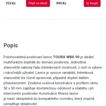
159 Kč
999 Kč
Přejít na detail
Koupit
Popis
Polohovatelná posilovací lavice
TOORX WBX 90
je ideální
multifunkční doplněk do domácí posilovny. Jednotlivá
stanoviště nabízejí řadu tréninkových možností, z nich si vybere
i náročnější uživatel. Lavice je vysoce variabilní, tréninková
stanoviště lze různě upravovat, případně doplnit dalším
příslušenstvím. Zesílená ocelová konstrukce s profilem rámu
50 x 50 mm zajišťuje dostatečnou odolnost a stabilitu i při
intenzivním posilování. Konstrukce fitness lavice
je navíc sklopitelná do kompaktního rozměru, který značně
usnadňuje skladování.