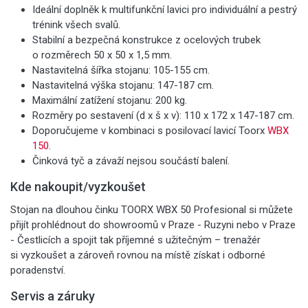
Ideální doplněk k multifunkční lavici pro individuální a pestrý
trénink všech svalů.
Stabilní a bezpečná konstrukce z ocelových trubek
o rozměrech 50 x 50 x 1,5 mm.
Nastavitelná šířka stojanu: 105-155 cm.
Nastavitelná výška stojanu: 147-187 cm.
Maximální zatížení stojanu: 200 kg.
Rozměry po sestavení (d x š x v): 110 x 172 x 147-187 cm.
Doporučujeme v kombinaci s posilovací lavicí Toorx
WBX
150
.
Činková tyč a závaží nejsou součástí balení.
Kde nakoupit/vyzkoušet
Stojan na dlouhou činku TOORX WBX 50 Profesional si můžete
přijít prohlédnout do showroomů v Praze - Ruzyni nebo v Praze
- Čestlicích a spojit tak příjemné s užitečným – trenažér
si vyzkoušet a zároveň rovnou na místě získat i odborné
poradenství.
Servis a záruky