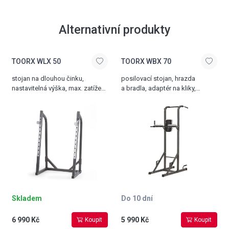
Alternativní produkty
TOORX WLX 50
TOORX WBX 70
stojan na dlouhou činku,
posilovací stojan, hrazda
nastavitelná výška, max. zatížení
a bradla, adaptér na kliky,
200 kg, hmotnost 36 kg
zádová opěrka
na předkopávání, nosnost 120
kg
Skladem
Do 10 dní
6 990 Kč
5 990 Kč
Koupit
Koupit