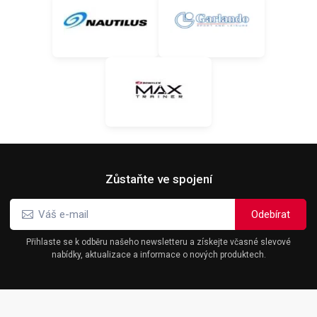
Zůstaňte ve spojení
Přihlaste se k odběru našeho newsletteru a získejte včasné slevové
nabídky, aktualizace a informace o nových produktech.