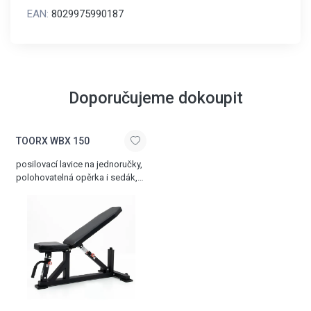
EAN:
8029975990187
Doporučujeme dokoupit
TOORX WBX 150
posilovací lavice na jednoručky,
polohovatelná opěrka i sedák,
transportní kolečka, max.
nosnost 320 kg