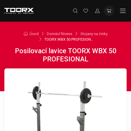
Úvod
Domácí fitness
Stojany na činky
TOORX WBX 50 PROFESIONAL
Posilovací lavice TOORX WBX 50
PROFESIONAL