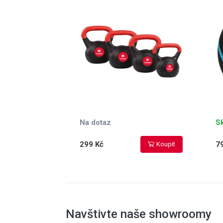
Na dotaz
S
299 Kč
7
Koupit
Navštivte naše showroomy