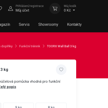
Přihlášení/registrace
Můj košík
Můj účet
0 Kč
gazín
Servis
Showroomy
Kontakty
s doplňky
Funkční trénink
TOORX Wall Ball 3 kg
 3 kg
íceúčelová pomůcka vhodná pro funkční
elý popis
9 kg
8 kg