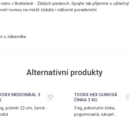
h nebo v Bratislavě - Zlatých pieskoch. Spojíte tak příjemné s užiteč
oveň rovnou na místě získáte i odborné poradenství.
is u zákazníka
Alternativní produkty
OORX MEDICINBAL 3
TOORX HEX GUMOVÁ
G
ČINKA 3 KG
kg, průměr 22 cm, černá -
3 kg, jednoruční činka,
odrá
pogumovaná, rukojeť
s protiskluzovým
vroubkováním