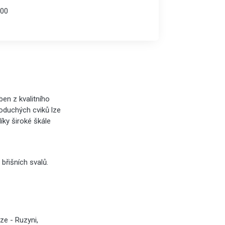
00
ben z kvalitního
noduchých cviků lze
díky široké škále
 břišních svalů.
ze - Ruzyni,