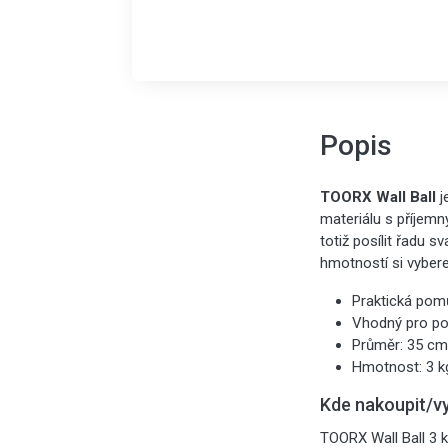
Popis
TOORX Wall Ball
j
materiálu s příjemn
totiž posílit řadu s
hmotností si vybere
Praktická pomů
Vhodný pro posí
Průměr: 35 cm
Hmotnost: 3 k
Kde nakoupit/v
TOORX Wall Ball 3 k