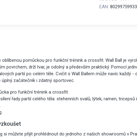
EAN:
80299759933
e oblíbenou pomůckou pro funkční trénink a crossfit. Wall Ball je vyro
ým povrchem, drží tvar, je odolný a především praktický. Pomocí jed
valových partií po celém těle. Cvičit s Wall Ballem může navíc každý - 
 úplný začátečník i zdatný sportovec.
cka pro funkční trénink a crossfit.
lení řady partií celého těla: stehenních svalů, lýtek, ramen, tricepsů i
.
g.
yzkoušet
g si můžete přijít prohlédnout do jednoho z našich showroomů v Pra