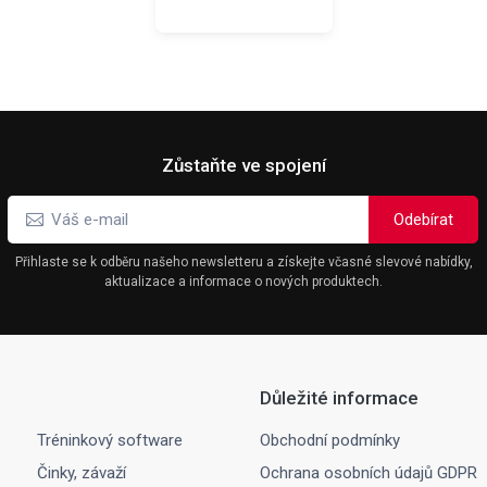
Zůstaňte ve spojení
Přihlaste se k odběru našeho newsletteru a získejte včasné slevové nabídky,
aktualizace a informace o nových produktech.
Důležité informace
Tréninkový software
Obchodní podmínky
Činky, závaží
Ochrana osobních údajů GDPR