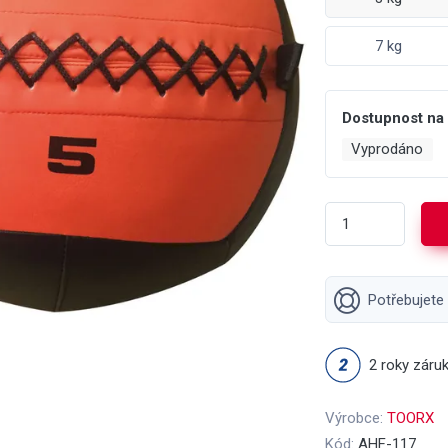
7 kg
Dostupnost na
Vyprodáno
Potřebujete
2 roky záru
Výrobce:
TOORX
Kód:
AHF-117