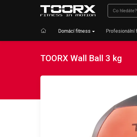
Domácí fitness
Profesionální 
TOORX Wall Ball 3 kg