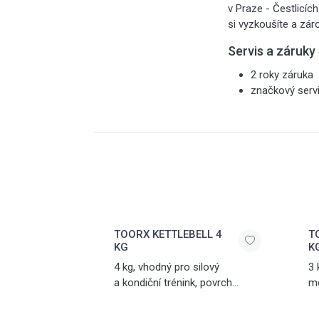
v Praze - Čestlicíc
si vyzkoušíte a zár
Servis a záruky
2 roky záruka
značkový serv
TOORX KETTLEBELL 4
T
KG
K
4 kg, vhodný pro silový
3 
a kondiční trénink, povrch
m
z PVC, černá - červená