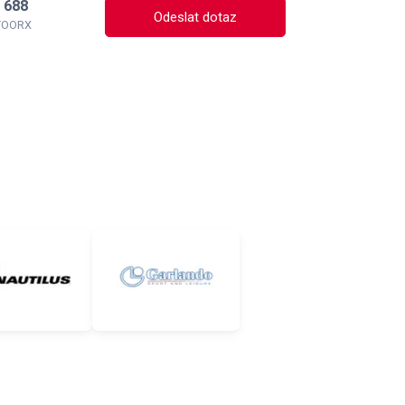
 688
Odeslat dotaz
 TOORX