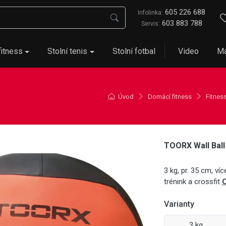
605 226 688
Infolinka:
603 883 788
Servis:
fitness
Stolní tenis
Stolní fotbal
Video
Ma
Úvod
Domácí fitness
Fitnes
TOORX Wall Ball
3 kg, pr. 35 cm, v
trénink a crossfit
C
Varianty
3 kg