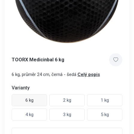
TOORX Medicinbal 6 kg
6 kg, průměr 24 cm, černá - šedá
Celý popis
Varianty
6 kg
2 kg
1 kg
4 kg
3 kg
5 kg