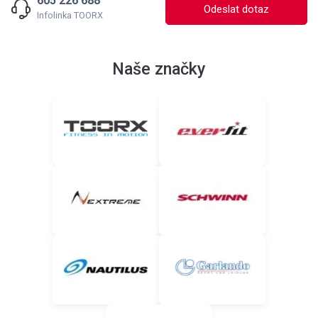
605 226 688
Odeslat dotaz
Infolinka TOORX
Naše značky