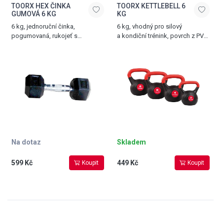
TOORX HEX ČINKA
TOORX KETTLEBELL 6
GUMOVÁ 6 KG
KG
6 kg, jednoruční činka,
6 kg, vhodný pro silový
pogumovaná, rukojeť s
a kondiční trénink, povrch z PVC,
protiskluzovým vroubkováním
černá - červená
Na dotaz
Skladem
599 Kč
449 Kč
Koupit
Koupit