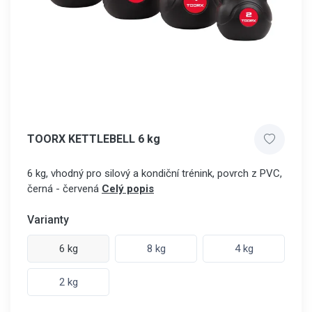
TOORX KETTLEBELL 6 kg
6 kg, vhodný pro silový a kondiční trénink, povrch z PVC,
černá - červená
Celý popis
Varianty
6 kg
8 kg
4 kg
2 kg