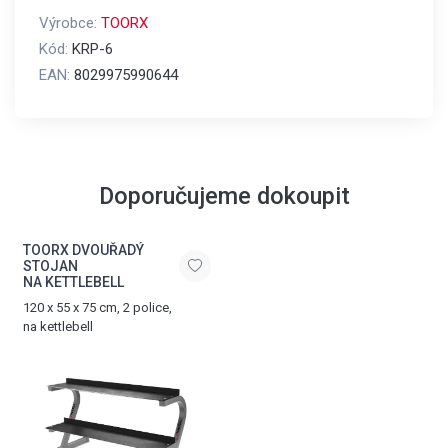
Výrobce:
TOORX
Kód:
KRP-6
EAN:
8029975990644
Doporučujeme dokoupit
TOORX DVOUŘADÝ
STOJAN
NA KETTLEBELL
120 x 55 x 75 cm, 2 police,
na kettlebell