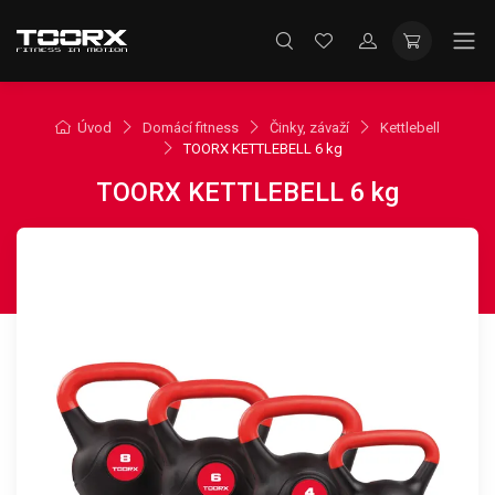
Úvod
Domácí fitness
Činky, závaží
Kettlebell
TOORX KETTLEBELL 6 kg
TOORX KETTLEBELL 6 kg