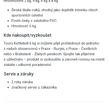
hmotnostmi 2 kg, 4 kg, 6 kg a 8 kg.
Široká škála cviků, vhodný jako doplněk tréninku všech
sportovních odvětví.
Povrh činky z odolného PVC.
Hmotnost: 6 kg.
Kde nakoupit/vyzkoušet
Toorx Kettlebell 6 kg si můžete přijít prohlédnout do jednoho
z našich showroomů v Praze - Ruzyni, v Praze - Čestlicích
nebo v Bratislavě - Zlatých pieskoch. Spojíte tak příjemné
s užitečným – produkt si vyzkoušíte a zároveň rovnou na místě
získáte i odborné poradenství.
Servis a záruky
2 roky záruka
značkový servis u zákazníka