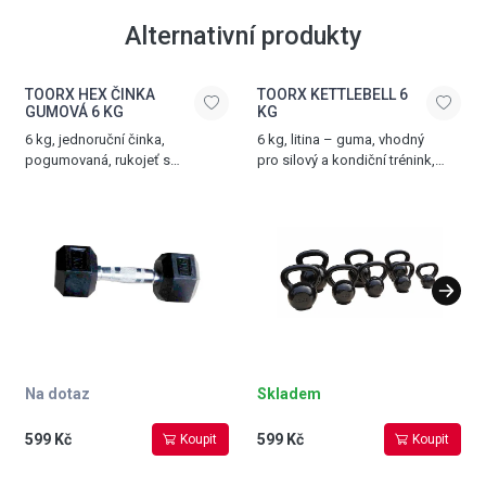
Alternativní produkty
TOORX HEX ČINKA
TOORX KETTLEBELL 6
GUMOVÁ 6 KG
KG
6 kg, jednoruční činka,
6 kg, litina – guma, vhodný
pogumovaná, rukojeť s
pro silový a kondiční trénink,
protiskluzovým vroubkováním
černá
Na dotaz
Skladem
599 Kč
599 Kč
Koupit
Koupit