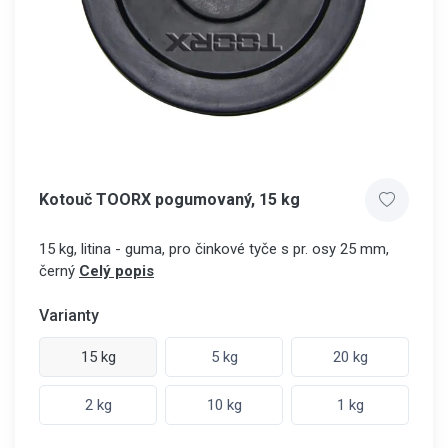
Kotouč TOORX pogumovaný, 15 kg
15 kg, litina - guma, pro činkové tyče s pr. osy 25 mm,
černý
Celý popis
Varianty
15 kg
5 kg
20 kg
2 kg
10 kg
1 kg