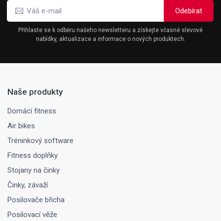
Přihlaste se k odběru našeho newsletteru a získejte včasné slevové
nabídky, aktualizace a informace o nových produktech.
Naše produkty
Domácí fitness
Air bikes
Tréninkový software
Fitness doplňky
Stojany na činky
Činky, závaží
Posilovače břicha
Posilovací věže