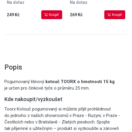
Na dotaz
Na dotaz
249 Kč
269 Kč
Koupit
Koupit
Popis
Pogumovaný litinový
kotouč TOORX o hmotnosti 15 kg
je určen pro činkové tyče o průměru 25 mm.
Kde nakoupit/vyzkoušet
Toorx Kotouč pogumovaný si můžete přijít prohlédnout
do jednoho z našich showroomů v Praze - Ruzyni, v Praze -
Čestlicích nebo v Bratislavě - Zlatých pieskoch. Spojíte
tak příjemné s užitečným – produkt si vyzkoušíte a zároveň