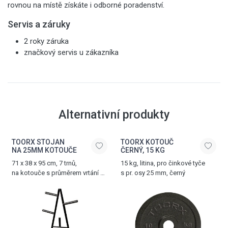
rovnou na místě získáte i odborné poradenství.
Servis a záruky
2 roky záruka
značkový servis u zákazníka
Alternativní produkty
TOORX STOJAN
TOORX KOTOUČ
NA 25MM KOTOUČE
ČERNÝ, 15 KG
71 x 38 x 95 cm, 7 trnů,
15 kg, litina, pro činkové tyče
na kotouče s průměrem vrtání 25
s pr. osy 25 mm, černý
mm