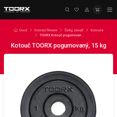
Úvod
Domácí fitness
Činky, závaží
Kotouče
TOORX Kotouč pogumovaný, 15 kg
Kotouč TOORX pogumovaný, 15 kg