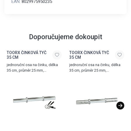
EAN:
8029975950235
Doporučujeme dokoupit
TOORX ČINKOVÁ TYČ
TOORX ČINKOVÁ TYČ
35 CM
35 CM
jednoruční osa na činku, délka
jednoruční osa na činku, délka
35 cm, průměr 25 mm,
35 cm, průměr 25 mm,
chromovaná ocel, dvě matice s
chromovaná ocel, dvě matice ve
uzávěrem na kličku součástí
tvaru hvězdy součástí