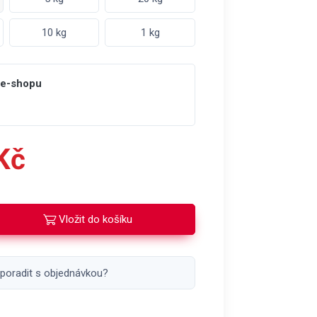
10 kg
1 kg
 e-shopu
Kč
Vložit do košíku
 poradit s objednávkou?