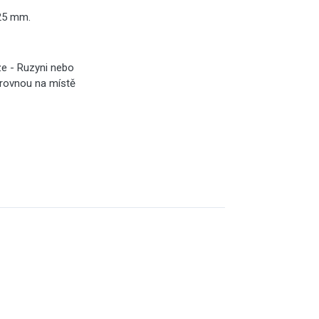
 25 mm.
ze - Ruzyni nebo
ň rovnou na místě