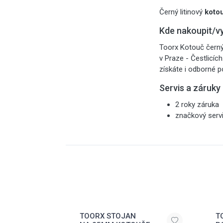
Černý litinový
koto
Kde nakoupit/v
Toorx Kotouč černý
v Praze - Čestlicíc
získáte i odborné p
Servis a záruky
2 roky záruka
značkový serv
TOORX STOJAN
T