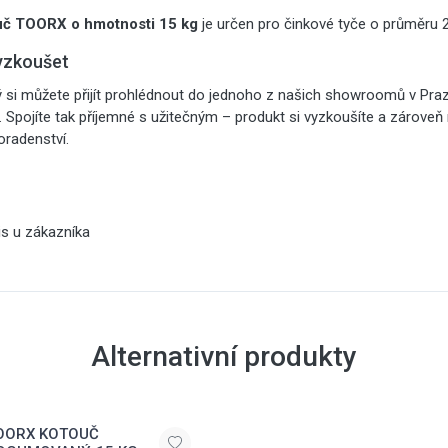
uč TOORX o hmotnosti 15 kg
je určen pro činkové tyče o průměru
yzkoušet
 si můžete přijít prohlédnout do jednoho z našich showroomů v Pra
h. Spojíte tak příjemné s užitečným – produkt si vyzkoušíte a zárove
oradenství.
is u zákazníka
Alternativní produkty
OORX KOTOUČ