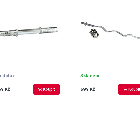
ve tvaru hvězdy součástí
a dotaz
Skladem
69 Kč
699 Kč
Koupit
Koupi