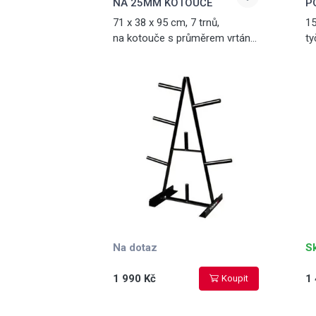
NA 25MM KOTOUČE
P
71 x 38 x 95 cm, 7 trnů,
15
na kotouče s průměrem vrtání
ty
25 mm
Na dotaz
S
1 990 Kč
1 
Koupit