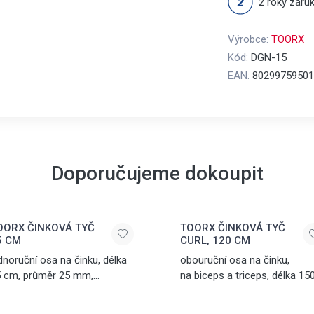
2 roky záru
Výrobce:
TOORX
Kód:
DGN-15
EAN:
80299759501
Doporučujeme dokoupit
OORX ČINKOVÁ TYČ
TOORX ČINKOVÁ TYČ
5 CM
CURL, 120 CM
dnoruční osa na činku, délka
obouruční osa na činku,
 cm, průměr 25 mm,
na biceps a triceps, délka 15
romovaná ocel, dvě matice
cm, průměr 25 mm,
 tvaru hvězdy součástí
chromovaná ocel, dvě matic