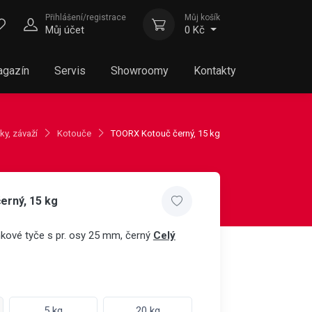
Přihlášení/registrace
Můj košík
Můj účet
0 Kč
gazín
Servis
Showroomy
Kontakty
ky, závaží
Kotouče
TOORX Kotouč černý, 15 kg
erný, 15 kg
činkové tyče s pr. osy 25 mm, černý
Celý
5 kg
20 kg