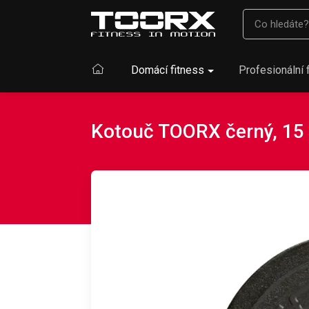
Domácí fitness
Profesionální 
Kotouč TOORX černý, 15