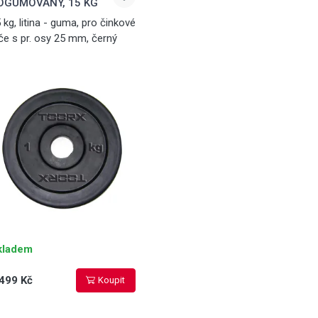
OGUMOVANÝ, 15 KG
 kg, litina - guma, pro činkové
če s pr. osy 25 mm, černý
kladem
499 Kč
Koupit