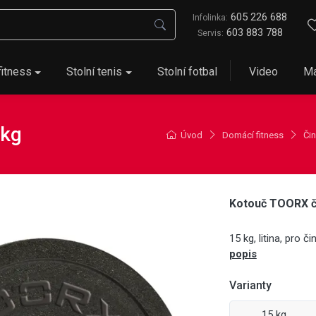
605 226 688
Infolinka:
603 883 788
Servis:
fitness
Stolní tenis
Stolní fotbal
Video
Ma
 kg
Úvod
Domácí fitness
Čin
Kotouč TOORX č
15 kg, litina, pro 
popis
Varianty
15 kg