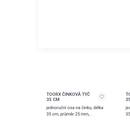
TOORX ČINKOVÁ TYČ
T
35 CM
3
jednoruční osa na činku, délka
je
35 cm, průměr 25 mm,
35
chromovaná ocel, dvě matice s
ch
uzávěrem na kličku součástí
ve