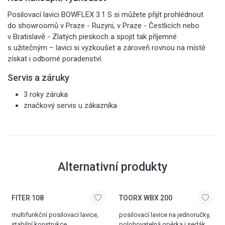
Posilovací lavici BOWFLEX 3.1 S si můžete přijít prohlédnout
do showroomů v Praze - Ruzyni, v Praze - Čestlicích nebo
v Bratislavě - Zlatých pieskoch a spojit tak příjemné
s užitečným – lavici si vyzkoušet a zároveň rovnou na místě
získat i odborné poradenství.
Servis a záruky
3 roky záruka
značkový servis u zákazníka
Alternativní produkty
FITER 108
TOORX WBX 200
multifunkční posilovací lavice,
posilovací lavice na jednoručky,
stabilní konstrukce,
polohovatelná opěrka i sedák,