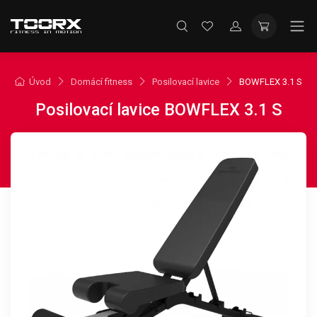
Úvod
Domácí fitness
Posilovací lavice
BOWFLEX 3.1 S
Posilovací lavice BOWFLEX 3.1 S