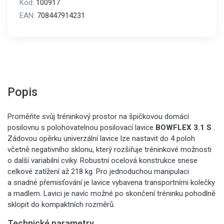
Kód:
100917
EAN:
708447914231
Popis
Proměňte svůj tréninkový prostor na špičkovou domácí
posilovnu s polohovatelnou posilovací lavice
BOWFLEX 3.1 S
.
Zádovou opěrku univerzální lavice lze nastavit do 4 poloh
včetně negativního sklonu, který rozšiřuje tréninkové možnosti
o další variabilní cviky. Robustní ocelová konstrukce snese
celkové zatížení až 218 kg. Pro jednoduchou manipulaci
a snadné přemisťování je lavice vybavena transportními kolečky
a madlem. Lavici je navíc možné po skončení tréninku pohodlně
sklopit do kompaktních rozměrů.
Technické parametry