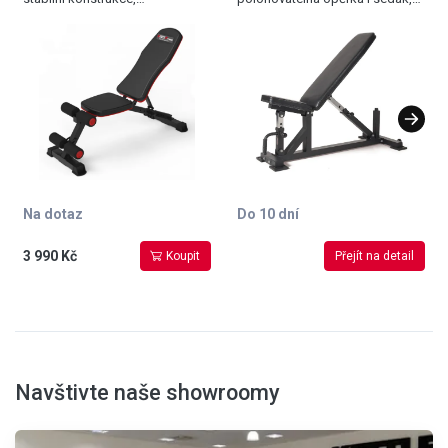
polohovatelná zádová opěrka,
transportní kolečka a madlo,
hmotnost 17 kg
max. nosnost 320 kg
Na dotaz
Do 10 dní
3 990 Kč
Koupit
Přejít na detail
Navštivte naše showroomy