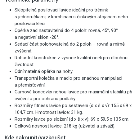
Sklopitelná posilovací lavice ideální pro trénink
s jednoručkami, v kombinaci s činkovým stojanem nebo
posilovací klecí.
Opěrka zad nastavitelná do 4 poloh: rovná, 45°, 90°
a negativní sklon -20°.
Sedací část polohovatelná do 2 poloh – rovná a mírně
zvýšená.
Robustní konstrukce z vysoce kvalitní oceli pro dlouhou
životnost.
Odnímatelná opěrka na nohy.
Transportní kolečka a madlo pro snadnou manipulaci
a přemisťování.
Gumové koncovky nohou lavice pro maximální stabilitu při
cvičení a pro ochranu podlahy.
Rozměry fitness lavice po sestavení (d x š x v): 155 x 69 x
104,7 cm. Hmotnost lavice: 31 kg.
Rozměry lavice po složení (d x š x v): 69 x 59,5 x 135 cm.
Celková nosnost lavice: 218 kg (uživatel a závaží).
Kde nakoupit/vyzkoušet