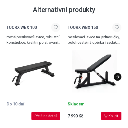
Alternativní produkty
TOORX WBX 100
TOORX WBX 150
rovná posilovací lavice, robustní
posilovací lavice na jednoručky,
konstrukce, kvalitní polstrování,
polohovatelná opěrka i sedák,
transportní kolečka a madlo,
transportní kolečka, max.
celková nosnost 320 kg
nosnost 320 kg
Do 10 dní
Skladem
7 990 Kč
Přejít na detail
Koupit