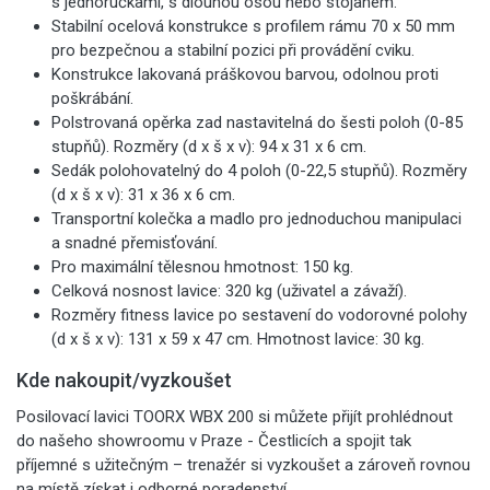
s jednoručkami, s dlouhou osou nebo stojanem.
Stabilní ocelová konstrukce s profilem rámu 70 x 50 mm
pro bezpečnou a stabilní pozici při provádění cviku.
Konstrukce lakovaná práškovou barvou, odolnou proti
poškrábání.
Polstrovaná opěrka zad nastavitelná do šesti poloh (0-85
stupňů). Rozměry (d x š x v): 94 x 31 x 6 cm.
Sedák polohovatelný do 4 poloh (0-22,5 stupňů). Rozměry
(d x š x v): 31 x 36 x 6 cm.
Transportní kolečka a madlo pro jednoduchou manipulaci
a snadné přemisťování.
Pro maximální tělesnou hmotnost: 150 kg.
Celková nosnost lavice: 320 kg (uživatel a závaží).
Rozměry fitness lavice po sestavení do vodorovné polohy
(d x š x v): 131 x 59 x 47 cm. Hmotnost lavice: 30 kg.
Kde nakoupit/vyzkoušet
Posilovací lavici TOORX WBX 200 si můžete přijít prohlédnout
do našeho showroomu v Praze - Čestlicích a spojit tak
příjemné s užitečným – trenažér si vyzkoušet a zároveň rovnou
na místě získat i odborné poradenství.