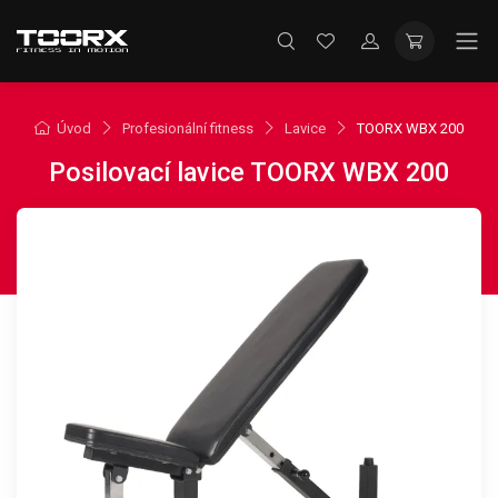
Úvod
Profesionální fitness
Lavice
TOORX WBX 200
Posilovací lavice TOORX WBX 200