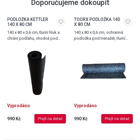
Doporučujeme dokoupit
PODLOŽKA KETTLER
TOORX PODLOŽKA 140
140 X 80 CM
X 80 CM
140 x 80 x 0,6 cm, tlumí hluk a
140 x 80 x 0,6 cm, ochranná
chrání podlahu, vhodná pod
podložka pod trenažér, tlumí
běžecké pásy, veslovací
hluk a vibrace, vyrobena z PVC
trenažéry a další posilovací
zařízení
Vyprodáno
Vyprodáno
990 Kč
990 Kč
Přejít na detail
Přejít na detail