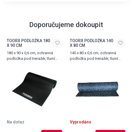
Doporučujeme dokoupit
TOORX PODLOŽKA 180
TOORX PODLOŽKA 140
X 90 CM
X 80 CM
180 x 90 x 0,6 cm, ochranná
140 x 80 x 0,6 cm, ochranná
podložka pod trenažér, tlumí
podložka pod trenažér, tlumí
hluk a vibrace, vyrobena z PVC
hluk a vibrace, vyrobena z PVC
Na dotaz
Vyprodáno