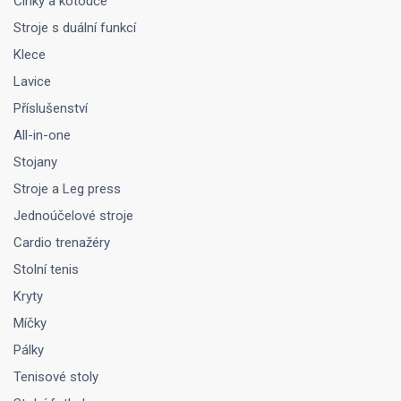
Činky a kotouče
Stroje s duální funkcí
Klece
Lavice
Příslušenství
All-in-one
Stojany
Stroje a Leg press
Jednoúčelové stroje
Cardio trenažéry
Stolní tenis
Kryty
Míčky
Pálky
Tenisové stoly