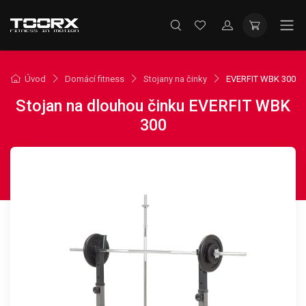
Úvod
Domácí fitness
Stojany na činky
EVERFIT WBK 300
Stojan na dlouhou činku EVERFIT WBK
300