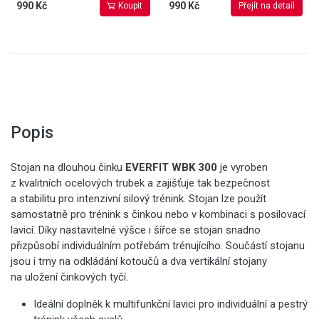
990 Kč
990 Kč
Koupit
Přejít na detail
Popis
Stojan na dlouhou činku
EVERFIT WBK 300
je vyroben
z kvalitních ocelových trubek a zajišťuje tak bezpečnost
a stabilitu pro intenzivní silový trénink. Stojan lze použít
samostatně pro trénink s činkou nebo v kombinaci s posilovací
lavicí. Díky nastavitelné výšce i šířce se stojan snadno
přizpůsobí individuálním potřebám trénujícího. Součástí stojanu
jsou i trny na odkládání kotoučů a dva vertikální stojany
na uložení činkových tyčí.
Ideální doplněk k multifunkční lavici pro individuální a pestrý