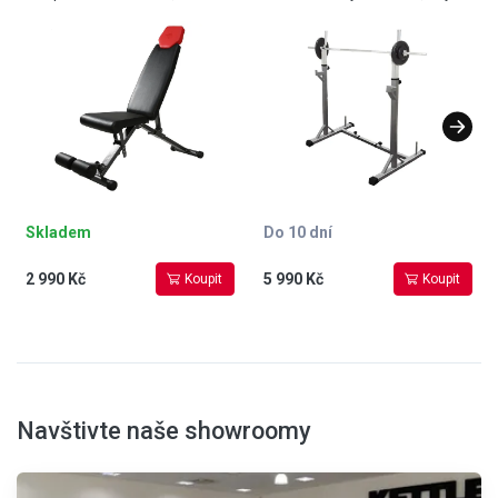
polohovatelná zádová opěrka
na další závaží, max. zatížení 200
i sedák, celková nosnost 300
kg, hmotnost 27,5 kg
kg, hmotnost 11,6 kg
Skladem
Do 10 dní
2 990 Kč
5 990 Kč
Koupit
Koupit
Navštivte naše showroomy