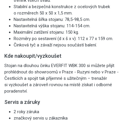
trénink všech svalů.
Stabilní a bezpečná konstrukce z ocelových trubek
o rozměrech 50 x 50 x 1,5 mm.
Nastavitelná šířka stojanu: 78,5-98,5 cm.
Nastavitelná výška stojanu: 114-154 cm.
Maximální zatížení stojanu: 150 kg.
Rozměry po sestavení (d x š x v): 112 x 77 x 159 cm.
Činková tyč a závaží nejsou součástí balení.
Kde nakoupit/vyzkoušet
Stojan na dlouhou činku EVERFIT WBK 300 si můžete přijít
prohlédnout do showroomů v Praze - Ruzyni nebo v Praze -
Čestlicích a spojit tak příjemné s užitečným – trenažér
si vyzkoušet a zároveň rovnou na místě získat i odborné
poradenství.
Servis a záruky
2 roky záruka
značkový servis u zákazníka