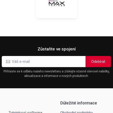
Zůstaňte ve spojení
Přihlaste se k odběru našeho newsletteru a získejte včasné slevové nabídky,
aktualizace a informace o nových produktech.
Důležité informace
Tréninkový software
Obchodní podmínky