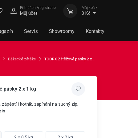
Přihlášení/registrace
Můj košík
Můj účet
0 Kč
gazín
Servis
Showroomy
Kontakty
Běžecké zátěže
TOORX Zátěžové pásky 2 x 1 kg
 pásky 2 x 1 kg
 zápěstí i kotník, zapínání na suchý zip,
pis
2 x 0,5 kg
2 x 2 kg