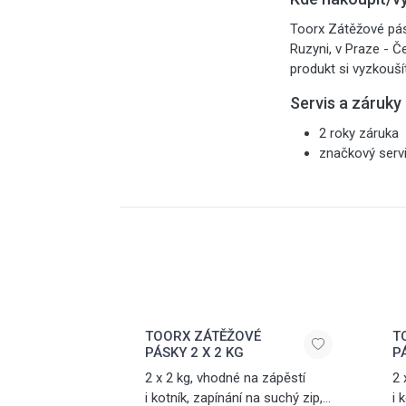
Toorx Zátěžové pás
Ruzyni, v Praze - Č
produkt si vyzkouší
Servis a záruky
2 roky záruka
značkový serv
TOORX ZÁTĚŽOVÉ
T
PÁSKY 2 X 2 KG
PÁ
2 x 2 kg, vhodné na zápěstí
2 
i kotník, zapínání na suchý zip,
i 