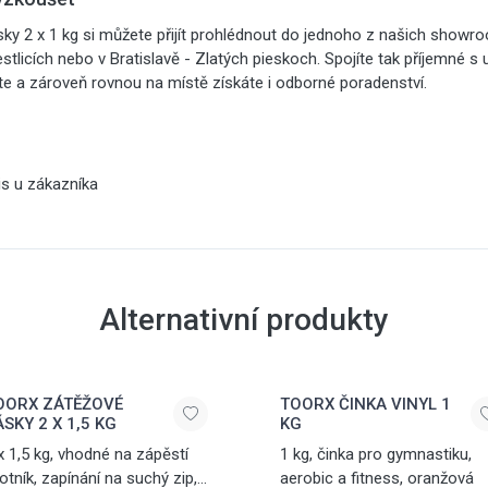
ky 2 x 1 kg si můžete přijít prohlédnout do jednoho z našich showr
estlicích nebo v Bratislavě - Zlatých pieskoch. Spojíte tak příjemné s
te a zároveň rovnou na místě získáte i odborné poradenství.
is u zákazníka
Alternativní produkty
OORX ZÁTĚŽOVÉ
TOORX ČINKA VINYL 1
SKY 2 X 1,5 KG
KG
x 1,5 kg, vhodné na zápěstí
1 kg, činka pro gymnastiku,
kotník, zapínání na suchý zip,
aerobic a fitness, oranžová