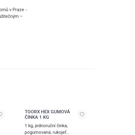
oomů v Praze -
 užitečným –
TOORX HEX GUMOVÁ
ČINKA 1 KG
1 kg, jednoruční činka,
pogumovaná, rukojeť