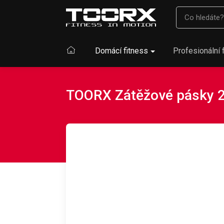
Domácí fitness
Profesionální 
TOORX Zátěžové pásky 2