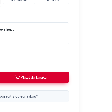
 e-shopu
č
Vložit do košíku
 poradit s objednávkou?