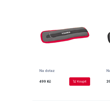
červené
če
Na dotaz
N
499 Kč
3
Koupit