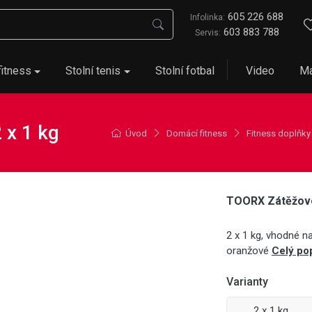
605 226 688
Infolinka:
603 883 788
Servis:
fitness
Stolní tenis
Stolní fotbal
Video
Ma
 x 1 kg
Úvod
Domácí fitness
Fitness doplňky
TOORX Zátěžové
2 x 1 kg, vhodné na
oranžové
Celý po
Varianty
2 x 1 kg