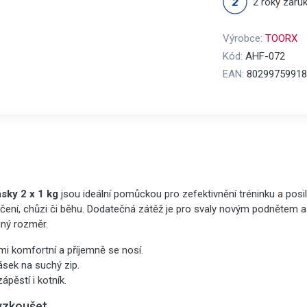
2 roky záru
Výrobce:
TOORX
Kód:
AHF-072
EAN:
80299759918
sky 2 x 1 kg
jsou ideální pomůckou pro zefektivnění tréninku a posi
vičení, chůzi či běhu. Dodatečná zátěž je pro svaly novým podnětem a
iný rozměr.
mi komfortní a příjemně se nosí.
ásek na suchý zip.
ápěstí i kotník.
yzkoušet