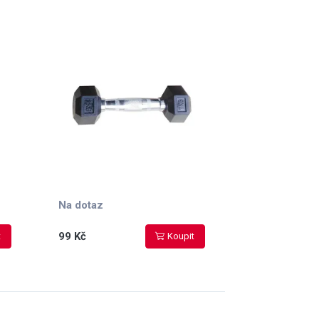
s protiskluzovým
vroubkováním
Na dotaz
99 Kč
t
Koupit