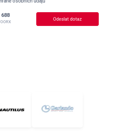
hraně osobních údajů
 688
Odeslat dotaz
 TOORX