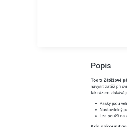
Popis
Toorx Zátěžové pá
navýšit zátěž při c
tak rázem získává j
Pásky jsou vel
Nastavitelný p
Lze použít na z
Kde nakoupit/v