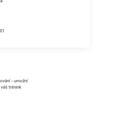
ka
01
lování - umožní
 váš trénink