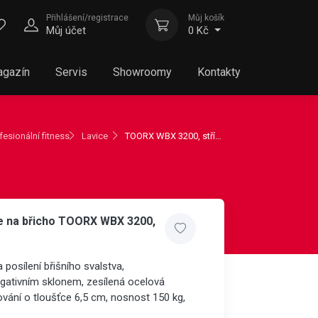
Přihlášení/registrace
Můj košík
Můj účet
0 Kč
gazín
Servis
Showroomy
Kontakty
fesionální fitness
Lavice
TOORX WBX 3200, stříbrná
ce na břicho TOORX WBX 3200,
a posílení břišního svalstva,
gativním sklonem, zesílená ocelová
ování o tloušťce 6,5 cm, nosnost 150 kg,