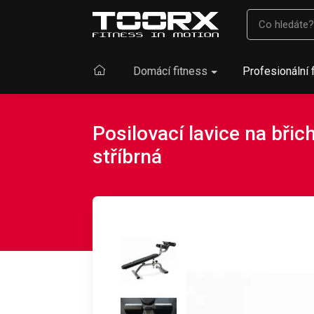
Domácí fitness
Profesionální 
Posilovací lavice na bř
stříbrná