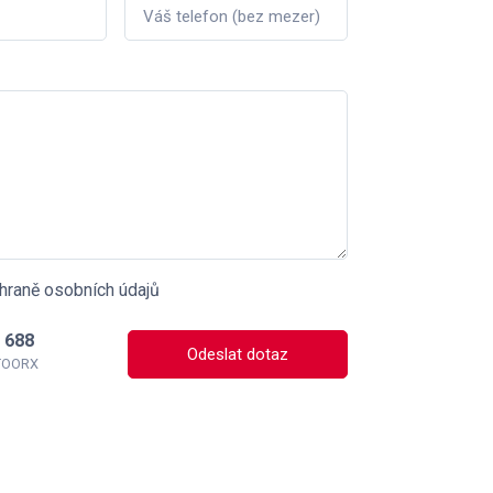
hraně osobních údajů
 688
Odeslat dotaz
 TOORX