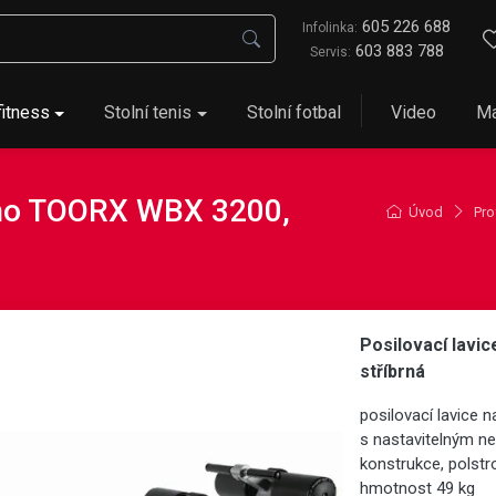
605 226 688
Infolinka:
603 883 788
Servis:
fitness
Stolní tenis
Stolní fotbal
Video
Ma
icho TOORX WBX 3200,
Úvod
Pro
Posilovací lavi
stříbrná
posilovací lavice n
s nastavitelným ne
konstrukce, polstr
hmotnost 49 kg