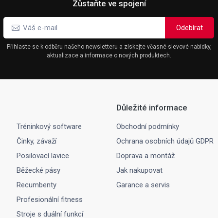
Zůstaňte ve spojení
Přihlaste se k odběru našeho newsletteru a získejte včasné slevové nabídky,
aktualizace a informace o nových produktech.
Důležité informace
Tréninkový software
Obchodní podmínky
Činky, závaží
Ochrana osobních údajů GDPR
Posilovací lavice
Doprava a montáž
Běžecké pásy
Jak nakupovat
Recumbenty
Garance a servis
Profesionální fitness
Stroje s duální funkcí