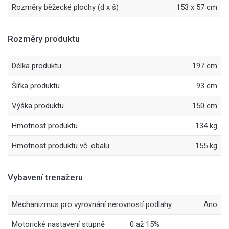
Rozměry běžecké plochy (d x š)
153 x 57 cm
Rozměry produktu
Délka produktu
197 cm
Šířka produktu
93 cm
Výška produktu
150 cm
Hmotnost produktu
134 kg
Hmotnost produktu vč. obalu
155 kg
Vybavení trenažeru
Mechanizmus pro vyrovnání nerovností podlahy
Ano
Motorické nastavení stupně
0 až 15%