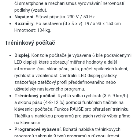
či smartphone a mechanismus vyrovnávání nerovností
podlahy (vzadu).
Napájení.
Síťová přípojka: 230 V / 50 Hz.
Rozměry.
Po sestavení (d x š x v): 197 x 93 x 150 cm.
Hmotnost: 134 kg.
Tréninkový počítač
Displej.
Konzole počítače je vybavena 6 bíle podsvícenými
LED displeji, které zobrazují měřené hodnoty a další
informace: čas, sklon pásu, puls, počet spálených kalorií,
rychlost a vzdálenost. Centrální LED displej graficky
znázorňuje zátěžový profil předdefinovaného nebo
uživatelsky nastaveného programu.
Tréninkový počítač.
Rychlá volba rychlosti (3-6-9 km/h)
a sklonu pásu (4-8-12 %) pomocí funkčních tlačítek na
klávesnici počítače. Funkce PAUSE pro přerušení tréninku.
Tlačítka s nabídkou programů pro jejich rychlý výběr přímo
na klávesnici.
Programové vybavení.
Bohatá nabídka tréninkových
programů zahrnuje 9 typů programů s různou úrovní