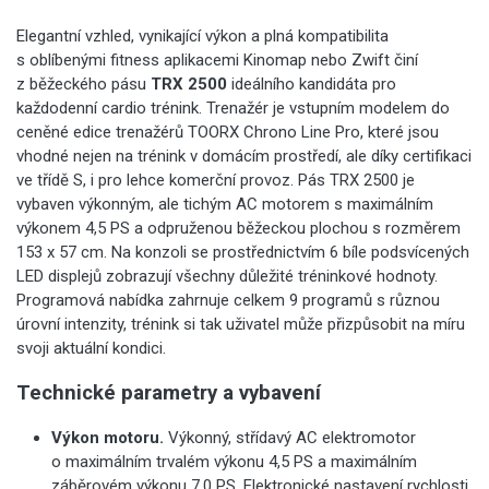
Elegantní vzhled, vynikající výkon a plná kompatibilita
s oblíbenými fitness aplikacemi Kinomap nebo Zwift činí
z běžeckého pásu
TRX 2500
ideálního kandidáta pro
každodenní cardio trénink. Trenažér je vstupním modelem do
ceněné edice trenažérů TOORX Chrono Line Pro, které jsou
vhodné nejen na trénink v domácím prostředí, ale díky certifikaci
ve třídě S, i pro lehce komerční provoz. Pás TRX 2500 je
vybaven výkonným, ale tichým AC motorem s maximálním
výkonem 4,5 PS a odpruženou běžeckou plochou s rozměrem
153 x 57 cm. Na konzoli se prostřednictvím 6 bíle podsvícených
LED displejů zobrazují všechny důležité tréninkové hodnoty.
Programová nabídka zahrnuje celkem 9 programů s různou
úrovní intenzity, trénink si tak uživatel může přizpůsobit na míru
svoji aktuální kondici.
Technické parametry a vybavení
Výkon motoru.
Výkonný, střídavý AC elektromotor
o maximálním trvalém výkonu 4,5 PS a maximálním
záběrovém výkonu 7,0 PS. Elektronické nastavení rychlosti