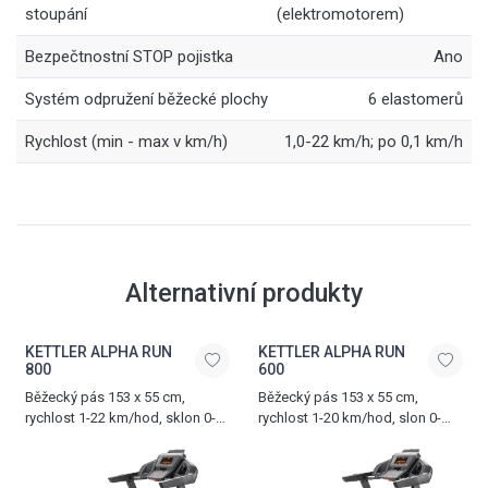
stoupání
(elektromotorem)
Bezpečtnostní STOP pojistka
Ano
Systém odpružení běžecké plochy
6 elastomerů
Rychlost (min - max v km/h)
1,0-22 km/h; po 0,1 km/h
Alternativní produkty
KETTLER ALPHA RUN
KETTLER ALPHA RUN
800
600
Běžecký pás 153 x 55 cm,
Běžecký pás 153 x 55 cm,
rychlost 1-22 km/hod, sklon 0-
rychlost 1-20 km/hod, slon 0-
12%, nosnost 175 kg
12%, nosnost 150 kg