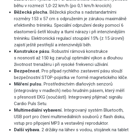
běhu v rozmezí 1,0-22 km/h (po 0,1 km/h krocích).
Běžecká plocha.
Běžecká plocha s nadstandartními
rozměry 153 x 57 cm s odpružením je zárukou maximálně
efektivního tréninku. Speciální odpružení desky pomocí 6
elastomerů šetří klouby a tlumí nárazy i při intenzívnějším
tréninku. Elektronická regulací stoupání 15% (z 15 úrovní)
zajistí ještě pestřejší a intenzivnější běh.
Konstrukce pásu.
Robustní rámová konstrukce
s nosností až 150 kg zaručují optimální výkon a dlouhou
životnost trenažéru i při vysoké frekvenci užívání.
Bezpečnost.
Pro případ rychlého zastavení pásu slouží
bezpečnostní STOP-pojistka ve formě magnetického klíče.
Měření pulsu.
Prostřednictvím dlaňových senzorů
(integrovány v madlech) nebo hrudním pásem, který měří
s přesností EKG (součástí). Integrovaný přijímač signálu
Cardio Puls Setu.
Multimediální vybavení.
Integrovaný systém Bluetooth,
USB port pro čtení multimediálních souborů z flash disku,
vstup pro připojení MP3 a vestavěný reproduktor.
Další výbava.
2 držáky na láhev s vodou, stojánek na tablet