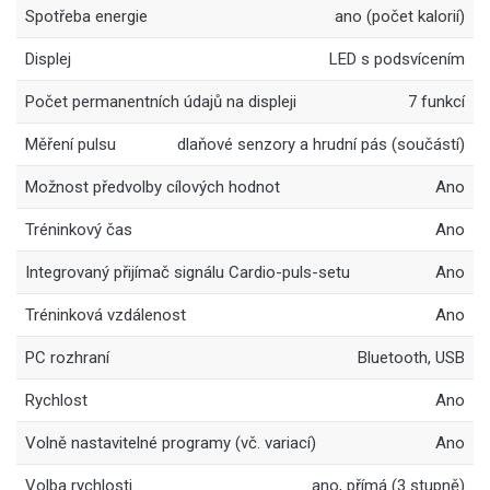
Spotřeba energie
ano (počet kalorií)
Displej
LED s podsvícením
Počet permanentních údajů na displeji
7 funkcí
Měření pulsu
dlaňové senzory a hrudní pás (součástí)
Možnost předvolby cílových hodnot
Ano
Tréninkový čas
Ano
Integrovaný přijímač signálu Cardio-puls-setu
Ano
Tréninková vzdálenost
Ano
PC rozhraní
Bluetooth, USB
Rychlost
Ano
Volně nastavitelné programy (vč. variací)
Ano
Volba rychlosti
ano, přímá (3 stupně)