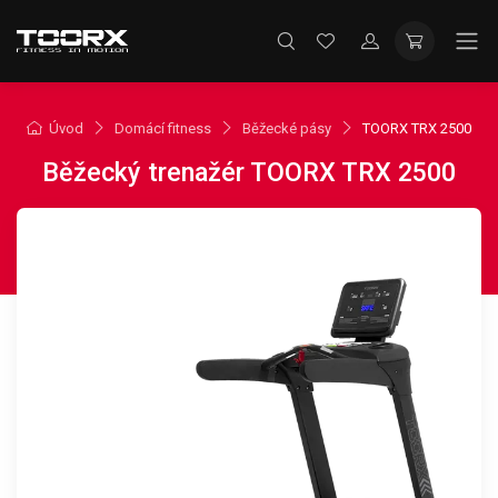
Úvod
Domácí fitness
Běžecké pásy
TOORX TRX 2500
Běžecký trenažér TOORX TRX 2500