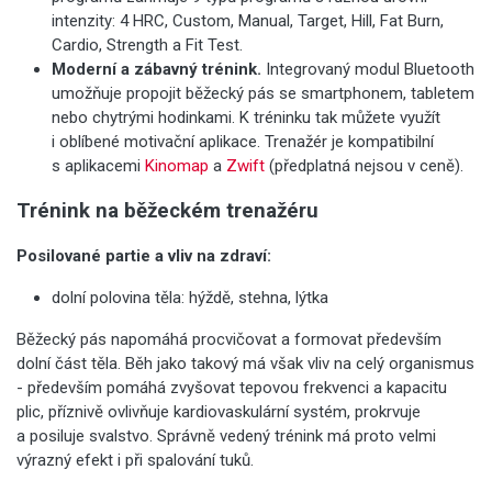
intenzity: 4 HRC, Custom, Manual, Target, Hill, Fat Burn,
Cardio, Strength a Fit Test.
Moderní a zábavný trénink.
Integrovaný modul Bluetooth
umožňuje propojit běžecký pás se smartphonem, tabletem
nebo chytrými hodinkami. K tréninku tak můžete využít
i oblíbené motivační aplikace. Trenažér je kompatibilní
s aplikacemi
Kinomap
a
Zwift
(předplatná nejsou v ceně).
Trénink na běžeckém trenažéru
Posilované partie a vliv na zdraví:
dolní polovina těla: hýždě, stehna, lýtka
Běžecký pás napomáhá procvičovat a formovat především
dolní část těla. Běh jako takový má však vliv na celý organismus
- především pomáhá zvyšovat tepovou frekvenci a kapacitu
plic, příznivě ovlivňuje kardiovaskulární systém, prokrvuje
a posiluje svalstvo. Správně vedený trénink má proto velmi
výrazný efekt i při spalování tuků.