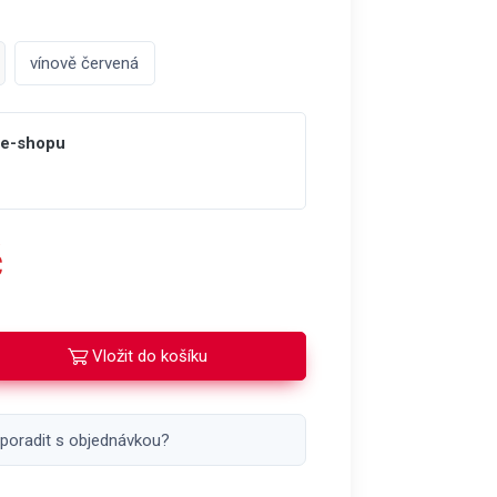
vínově červená
 e-shopu
č
Vložit do košíku
 poradit s objednávkou?