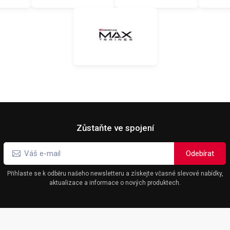
Zůstaňte ve spojení
Přihlaste se k odběru našeho newsletteru a získejte včasné slevové nabídky,
aktualizace a informace o nových produktech.