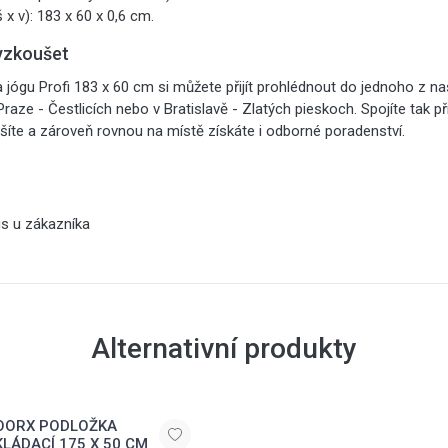
 x v): 183 x 60 x 0,6 cm.
yzkoušet
jógu Profi 183 x 60 cm si můžete přijít prohlédnout do jednoho z 
 Praze - Čestlicích nebo v Bratislavě - Zlatých pieskoch. Spojíte tak 
šíte a zároveň rovnou na místě získáte i odborné poradenství.
is u zákazníka
Alternativní produkty
OORX PODLOŽKA
KLÁDACÍ 175 X 50 CM