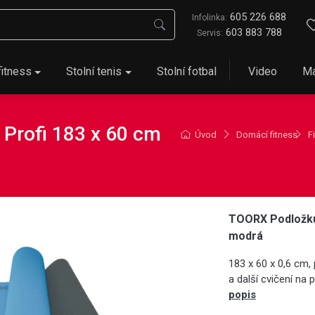
605 226 688
Infolinka:
603 883 788
Servis:
fitness
Stolní tenis
Stolní fotbal
Video
Ma
Profi 183 x 60 cm
Úvod
Domácí fitness
F
TOORX Podložku 
modrá
183 x 60 x 0,6 cm,
a další cvičení na
popis