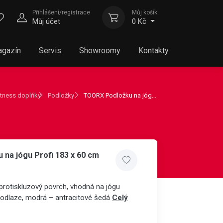
Přihlášení/registrace
Můj košík
Můj účet
0 Kč
gazín
Servis
Showroomy
Kontakty
itness doplňky
Podložky
TOORX Podložku na jógu Profi 183 x 60 cm modrá
na jógu Profi 183 x 60 cm
 protiskluzový povrch, vhodná na jógu
 podlaze, modrá – antracitové šedá
Celý