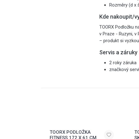
Rozměry (d x š
Kde nakoupit/v
TOORX Podložku na 
v Praze - Ruzyni, v
– produkt si vyzkou
Servis a záruky
2 roky záruka
značkový serv
TOORX PODLOŽKA
T
FITNESS 172 X 61 CM
S