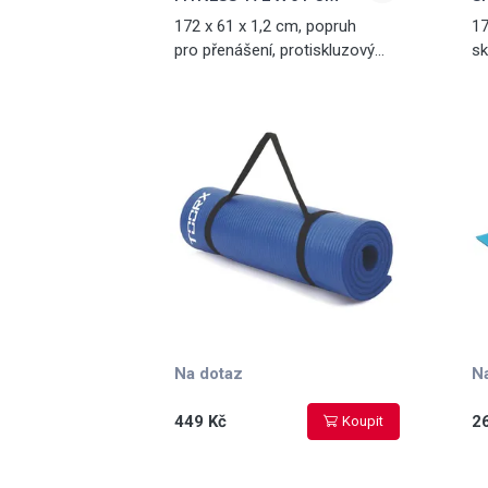
172 x 61 x 1,2 cm, popruh
17
pro přenášení, protiskluzový
sk
povrch, vhodná na aerobic,
cv
posilování a fitness cvičení,
modrá
Na dotaz
N
449 Kč
2
Koupit