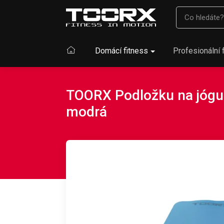
Domácí fitness
Profesionální 
TOORX Podložku na jógu 
modrá