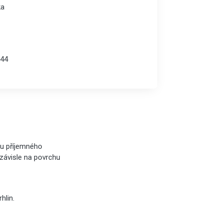
ka
44
lu příjemného
ezávisle na povrchu
hlin.