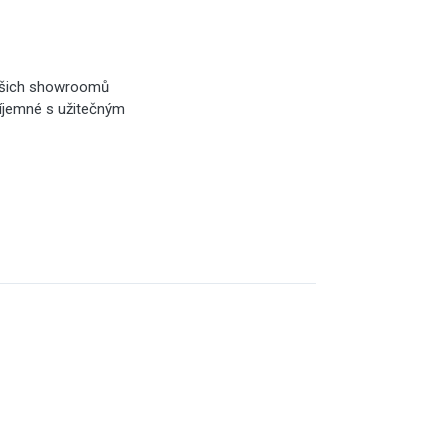
našich showroomů
příjemné s užitečným