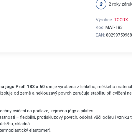
2 roky záru
Výrobce:
TOORX
Kód:
MAT-183
EAN:
80299759968
a jógu Profi 183 x 60 cm
je vyrobena z lehkého, měkkého materiá
izoluje od země a neklouzavý povrch zaručuje stabilitu při cvičení n
chny cvičení na podlaze, zejména jógy a pilates.
stnosti – flexibilní, protiskluzový povrch, odolná vůči oděru i vzniku tr
údržbu, skladná.
(termoplastický elastomer).