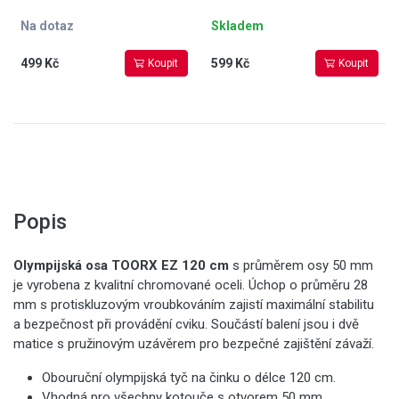
Na dotaz
Skladem
499 Kč
599 Kč
Koupit
Koupit
Popis
O
lympijská osa TOORX EZ 120 cm
s průměrem osy 50 mm
je vyrobena z kvalitní chromované oceli. Úchop o průměru 28
mm s protiskluzovým vroubkováním zajistí maximální stabilitu
a bezpečnost při provádění cviku. Součástí balení jsou i dvě
matice s pružinovým uzávěrem pro bezpečné zajištění závaží.
Obouruční olympijská tyč na činku o délce 120 cm.
Vhodná pro všechny kotouče s otvorem 50 mm.