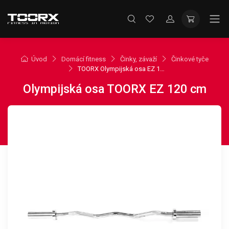
Úvod
Domácí fitness
Činky, závaží
Činkové tyče
TOORX Olympijská osa EZ 120 cm
Olympijská osa TOORX EZ 120 cm