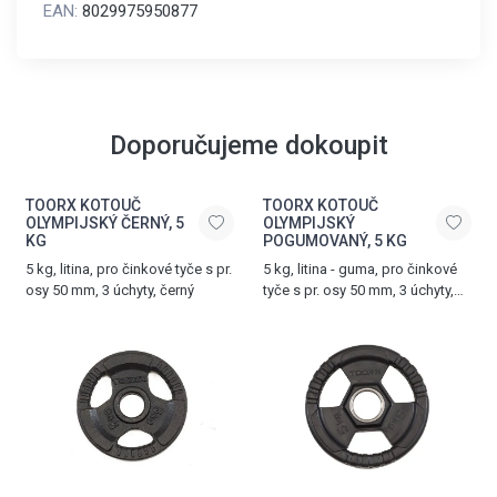
EAN:
8029975950877
Doporučujeme dokoupit
TOORX KOTOUČ
TOORX KOTOUČ
OLYMPIJSKÝ ČERNÝ, 5
OLYMPIJSKÝ
KG
POGUMOVANÝ, 5 KG
5 kg, litina, pro činkové tyče s pr.
5 kg, litina - guma, pro činkové
osy 50 mm, 3 úchyty, černý
tyče s pr. osy 50 mm, 3 úchyty,
černý