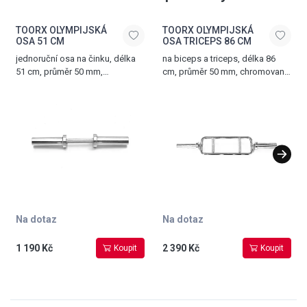
TOORX OLYMPIJSKÁ
TOORX OLYMPIJSKÁ
OSA 51 CM
OSA TRICEPS 86 CM
jednoruční osa na činku, délka
na biceps a triceps, délka 86
51 cm, průměr 50 mm,
cm, průměr 50 mm, chromovaná
chromovaná ocel
ocel, nosnost tyče 300 kg, dvě
matice s pružinovým uzávěrem
součástí
Na dotaz
Na dotaz
1 190 Kč
2 390 Kč
Koupit
Koupit