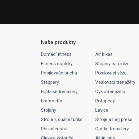
Naše produkty
Domácí fitness
Air bikes
Fitness doplňky
Stojany na činky
Posilovače břicha
Posilovací věže
Steppery
Veslovací trenažéry
Eliptické trenažéry
Cyklotrenažéry
Ergometry
Rotopedy
Stojany
Lavice
Stroje s duální funkcí
Stroje a Leg press
Příslušenství
Cardio trenažéry
Činky a kotouče
All-in-one