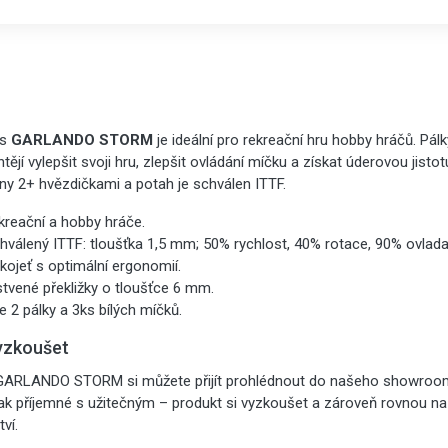
is
GARLANDO STORM
je ideální pro rekreační hru hobby hráčů. Pál
chtějí vylepšit svoji hru, zlepšit ovládání míčku a získat úderovou jist
ny 2+ hvězdičkami a potah je schválen ITTF.
kreační a hobby hráče.
hválený ITTF: tloušťka 1,5 mm; 50% rychlost, 40% rotace, 90% ovlada
ojeť s optimální ergonomií.
tvené překližky o tloušťce 6 mm.
e 2 pálky a 3ks bílých míčků.
yzkoušet
s GARLANDO STORM si můžete přijít prohlédnout do našeho showroo
 tak příjemné s užitečným – produkt si vyzkoušet a zároveň rovnou na
ví.