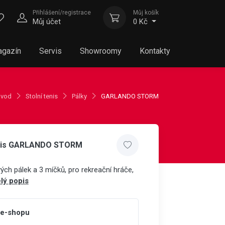
Přihlášení/registrace
Můj košík
Můj účet
0 Kč
gazín
Servis
Showroomy
Kontakty
vod
Stolní tenis
Pálky
GARLANDO STORM
tenis GARLANDO STORM
ch pálek a 3 míčků, pro rekreační hráče,
lý popis
 e-shopu