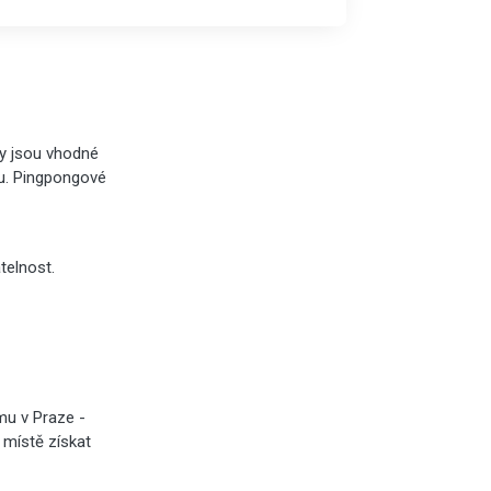
ky jsou vhodné
otu. Pingpongové
telnost.
mu v Praze -
 místě získat