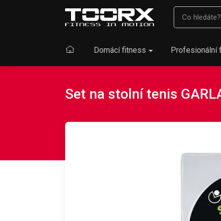
Domácí fitness
Profesionální 
Set na stolní tenis GA