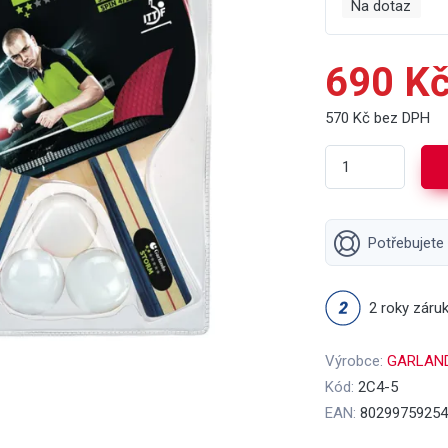
Na dotaz
690 K
570 Kč bez DPH
Potřebujete
2 roky záru
Výrobce:
GARLAN
Kód:
2C4-5
EAN:
80299759254