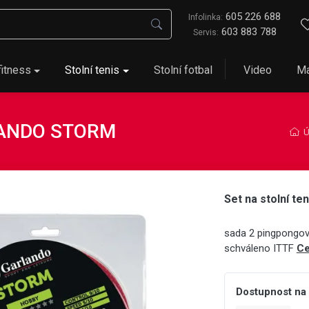
605 226 688
Infolinka:
603 883 788
Servis:
fitness
Stolní tenis
Stolní fotbal
Video
Ma
RLANDO STORM
Ú
Set na stolní 
sada 2 pingpongový
schváleno ITTF
Ce
Dostupnost na