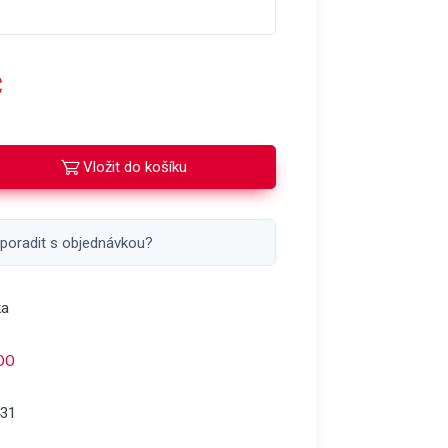
č
Vložit do košíku
 poradit s objednávkou?
ka
DO
31