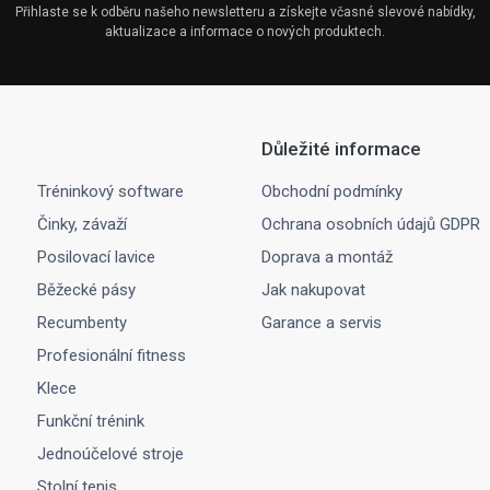
Přihlaste se k odběru našeho newsletteru a získejte včasné slevové nabídky,
aktualizace a informace o nových produktech.
Důležité informace
Tréninkový software
Obchodní podmínky
Činky, závaží
Ochrana osobních údajů GDPR
Posilovací lavice
Doprava a montáž
Běžecké pásy
Jak nakupovat
Recumbenty
Garance a servis
Profesionální fitness
Klece
Funkční trénink
Jednoúčelové stroje
Stolní tenis