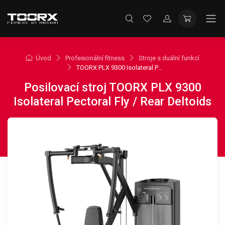
Úvod
Profesionální fitness
Stroje s duální funkcí
TOORX PLX 9300 Isolateral Pectoral Fly / Rear Deltoids
Posilovací stroj TOORX PLX 9300
Isolateral Pectoral Fly / Rear Deltoids