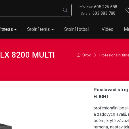
605 226 688
Infolinka:
603 883 788
Servis:
fitness
Stolní tenis
Stolní fotbal
Video
Ma
PLX 8200 MULTI
Úvod
Profesionální fitn
Posilovací stro
FLIGHT
profesionální posil
a zádových svalů, 
oděru, kryté závaží
ramena, nastavitel