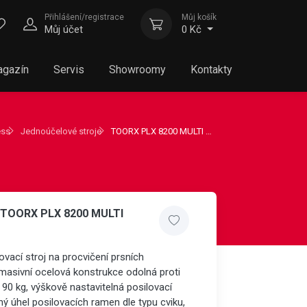
Přihlášení/registrace
Můj košík
Můj účet
0 Kč
gazín
Servis
Showroomy
Kontakty
ess
Jednoúčelové stroje
TOORX PLX 8200 MULTI FLIGHT
j TOORX PLX 8200 MULTI
ovací stroj na procvičení prsních
masivní ocelová konstrukce odolná proti
 90 kg, výškově nastavitelná posilovací
ný úhel posilovacích ramen dle typu cviku,