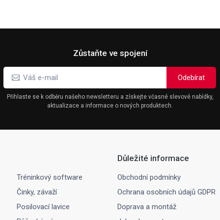
Zůstaňte ve spojení
Přihlaste se k odběru našeho newsletteru a získejte včasné slevové nabídky,
aktualizace a informace o nových produktech.
Důležité informace
Tréninkový software
Obchodní podmínky
Činky, závaží
Ochrana osobních údajů GDPR
Posilovací lavice
Doprava a montáž