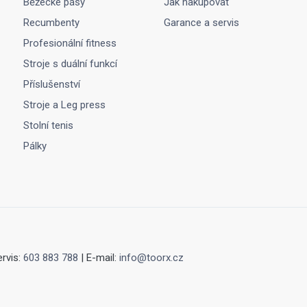
Běžecké pásy
Jak nakupovat
Recumbenty
Garance a servis
Profesionální fitness
Stroje s duální funkcí
Příslušenství
Stroje a Leg press
Stolní tenis
Pálky
ervis:
603 883 788
| E-mail:
info@toorx.cz