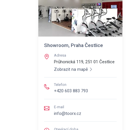
Showroom, Praha Čestlice
Adresa
Průhonická 119, 251 01
Čestlice
Zobrazit na mapě
Telefon
+420 603 883 793
E-mail
info@toorx.cz
Otevírací doba