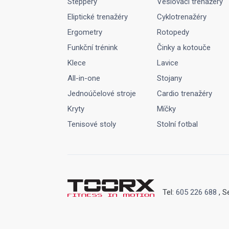
Steppery
Veslovací trenažéry
Eliptické trenažéry
Cyklotrenažéry
Ergometry
Rotopedy
Funkční trénink
Činky a kotouče
Klece
Lavice
All-in-one
Stojany
Jednoúčelové stroje
Cardio trenažéry
Kryty
Míčky
Tenisové stoly
Stolní fotbal
Tel:
605 226 688
, S