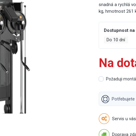
snadná a rychlá vo
kg, hmotnost 261 
Dostupnost na
Do 10 dní
Na dot
Požaduji mont
Potřebujete
Servis u vás
Doprava zd