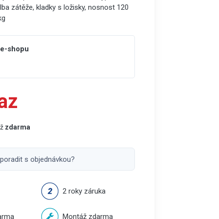
lba zátěže, kladky s ložisky, nosnost 120
kg
 e-shopu
az
áž
zdarma
 poradit s objednávkou?
2 roky záruka
arma
Montáž zdarma