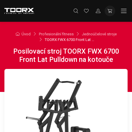
Úvod
Profesionální fitness
Jednoúčelové stroje
TOORX FWX 6700 Front Lat Pulldown na kotouče
Posilovací stroj TOORX FWX 6700
Front Lat Pulldown na kotouče