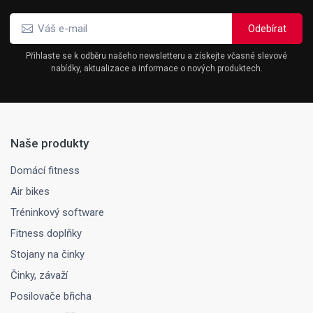
Přihlaste se k odběru našeho newsletteru a získejte včasné slevové
nabídky, aktualizace a informace o nových produktech.
Naše produkty
Domácí fitness
Air bikes
Tréninkový software
Fitness doplňky
Stojany na činky
Činky, závaží
Posilovače břicha