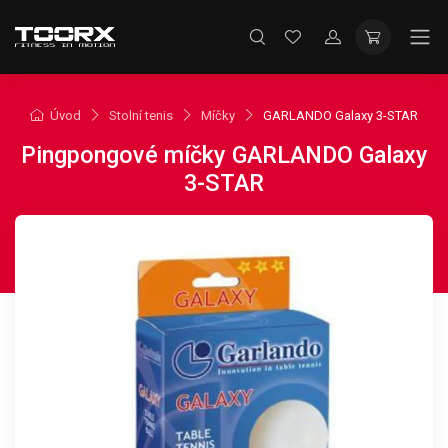
Úvod
Stolní tenis
Míčky
GARLANDO Galaxy 3-STAR
Pingpongové míčky GARLANDO Galaxy
3-STAR