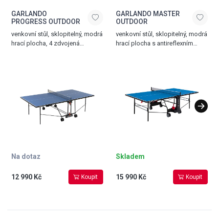
GARLANDO
GARLANDO MASTER
PROGRESS OUTDOOR
OUTDOOR
venkovní stůl, sklopitelný, modrá
venkovní stůl, sklopitelný, modrá
hrací plocha, 4 zdvojená
hrací plocha s antireflexním
kolečka otočná o 360°, síťka
povrchem, 4 zdvojená
součástí stolu, držák na pálky
transportní kolečka, 2 otočná
a míčky, možnost hry jednoho
o 360°, stabilní konstrukce
hráče, hmotnost 50 kg, modrá –
z čtvercových kovových profilů
černá
25 x 25 mm, síťka s napínáním
součástí stolu, držák na pálky
a míčky, bezpečný
mechanismus sklopení stolu,
hmotnost 61 kg, modrá – černá
Na dotaz
Skladem
12 990 Kč
15 990 Kč
Koupit
Koupit