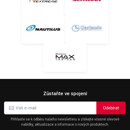
Zůstaňte ve spojení
Přihlaste se k odběru našeho newsletteru a získejte včasné slevové
nabídky, aktualizace a informace o nových produktech.