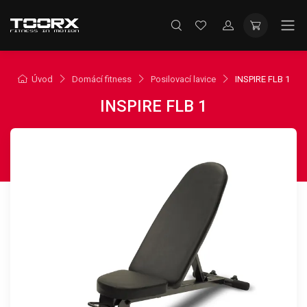
Úvod
Domácí fitness
Posilovací lavice
INSPIRE FLB 1
INSPIRE FLB 1