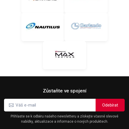
Zůstaňte ve spojení
Přihlaste se k odběru našeho newsletteru a získejte včasné slevové
nabídky, aktualizace a informace o nových produktech.