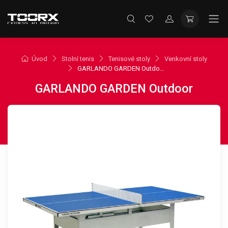
Úvod
Stolní tenis
Tenisové stoly
Venkovní stoly
GARLANDO GARDEN Outdoor
GARLANDO GARDEN Outdoor