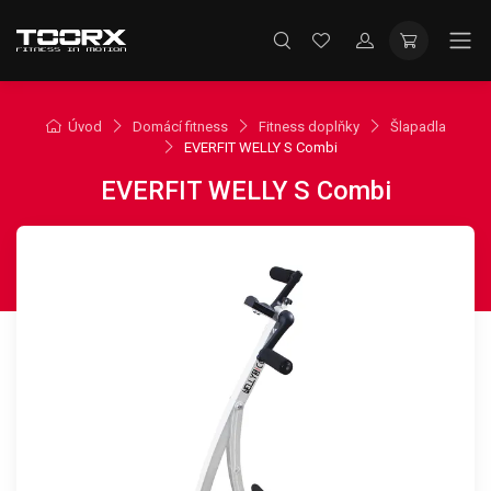
Úvod
Domácí fitness
Fitness doplňky
Šlapadla
EVERFIT WELLY S Combi
EVERFIT WELLY S Combi