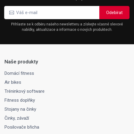
Přihlaste se k odběru našeho newsletteru a získejte včasné slevové
nabídky, aktualizace a informace o nových produktech.
Naše produkty
Domácí fitness
Air bikes
Tréninkový software
Fitness doplňky
Stojany na činky
Činky, závaží
Posilovače břicha