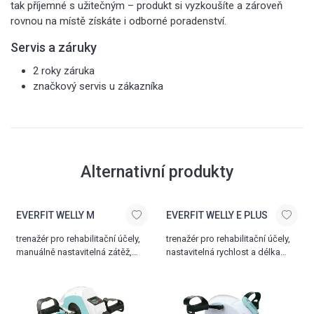
tak příjemné s užitečným – produkt si vyzkoušíte a zároveň
rovnou na místě získáte i odborné poradenství.
Servis a záruky
2 roky záruka
značkový servis u zákazníka
Alternativní produkty
EVERFIT WELLY M
EVERFIT WELLY E PLUS
trenažér pro rehabilitační účely,
trenažér pro rehabilitační účely,
manuálně nastavitelná zátěž,
nastavitelná rychlost a délka
přehledný displej, lehký, snadno
cvičení, přehledný displej,
přenosný
zpětný chod, bezpečnostní stop
pojistka, hmotnost 7 kg