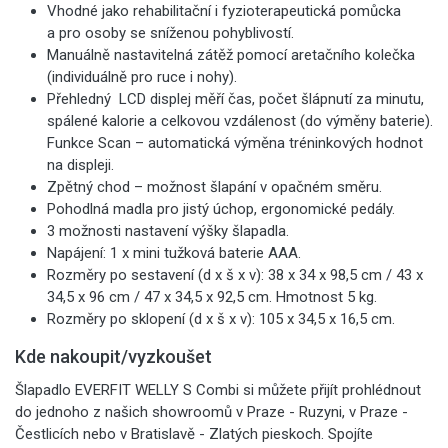
Vhodné jako rehabilitační i fyzioterapeutická pomůcka
a pro osoby se sníženou pohyblivostí.
Manuálně nastavitelná zátěž pomocí aretačního kolečka
(individuálně pro ruce i nohy).
Přehledný LCD displej měří čas, počet šlápnutí za minutu,
spálené kalorie a celkovou vzdálenost (do výměny baterie).
Funkce Scan – automatická výměna tréninkových hodnot
na displeji.
Zpětný chod – možnost šlapání v opačném směru.
Pohodlná madla pro jistý úchop, ergonomické pedály.
3 možnosti nastavení výšky šlapadla.
Napájení: 1 x mini tužková baterie AAA.
Rozměry po sestavení (d x š x v): 38 x 34 x 98,5 cm / 43 x
34,5 x 96 cm / 47 x 34,5 x 92,5 cm. Hmotnost 5 kg.
Rozměry po sklopení (d x š x v): 105 x 34,5 x 16,5 cm.
Kde nakoupit/vyzkoušet
Šlapadlo EVERFIT WELLY S Combi si můžete přijít prohlédnout
do jednoho z našich showroomů v Praze - Ruzyni, v Praze -
Čestlicích nebo v Bratislavě - Zlatých pieskoch. Spojíte