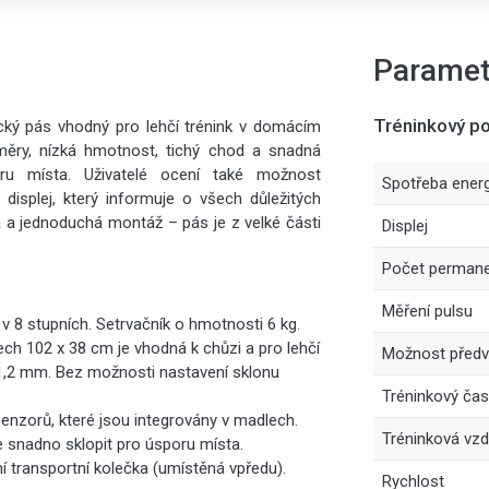
Paramet
Tréninkový po
ý pás vhodný pro lehčí trénink v domácím
změry, nízká hmotnost, tichý chod a snadná
oru místa. Uživatelé ocení také možnost
Spotřeba energ
isplej, který informuje o všech důležitých
á a jednoduchá montáž – pás je z velké části
Displej
Počet permanen
Měření pulsu
 v 8 stupních. Setrvačník o hmotnosti 6 kg.
ch 102 x 38 cm je vhodná k chůzi a pro lehčí
Možnost předv
 1,2 mm. Bez možnosti nastavení sklonu
Tréninkový čas
senzorů, které jsou integrovány v madlech.
Tréninková vzd
e snadno sklopit pro úsporu místa.
 transportní kolečka (umístěná vpředu).
Rychlost