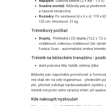
Napájení
. Tužková baterie (2 × AA - 1,5 V)
Snadná montáž
. Běžecký pás je předmon
a časově nenáročná.
Rozměry
. Po sestavení (d x š x v): 119 x 6
123 cm. Hmotnost: 21 kg.
Tréninkový počítač
Displej.
Přehledný LCD displej (12,2 x 7,2 
vzdálenost, celkovou vzdálenost (do výměny 
Funkce Scan - automatická změna tréninkov
Trénink na běžeckém trenažéru - posilov
dolní polovina těla: hýždě, stehna, lýtka
Běžecký pás napomáhá procvičovat a formovat 
má však vliv na celý organismus - především p
plic, příznivě ovlivňuje kardiovaskulární systém,
trénink má proto velmi výrazný efekt i při spalov
Kde nakoupit/vyzkoušet