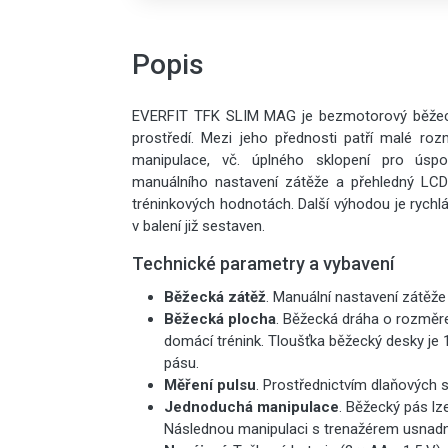
Popis
EVERFIT TFK SLIM MAG je bezmotorový běžeck
prostředí. Mezi jeho přednosti patří malé ro
manipulace, vč. úplného sklopení pro úsp
manuálního nastavení zátěže a přehledný LCD d
tréninkových hodnotách. Další výhodou je rychl
v balení již sestaven.
Technické parametry a vybavení
Běžecká zátěž
. Manuální nastavení zátěže
Běžecká plocha
. Běžecká dráha o rozměre
domácí trénink. Tloušťka běžecký desky je
pásu.
Měření pulsu
. Prostřednictvím dlaňových 
Jednoduchá manipulace
. Běžecký pás lz
Následnou manipulaci s trenažérem usnadní