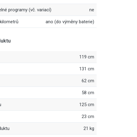
lné programy (vč. variací)
ne
kilometrů
ano (do výměny baterie)
uktu
119 cm
131 cm
62 cm
58 cm
u
125 cm
23 cm
duktu
21 kg