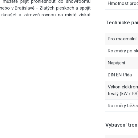
 můžete přijít prohlédnout do showroomu
Hmotnost prod
nebo v Bratislavě - Zlatých pieskoch a spojit
yzkoušet a zároveň rovnou na místě získat
Technické pa
Pro maximální
Rozměry po skl
Napájení
DIN EN třída
Výkon elektro
trvalý (kW / PS
Rozměry běžeck
Vybavení tre