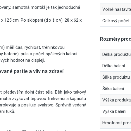
tovaný, samotná montáž je tak jednoduchá
Volně nastavite
2 x 125 cm. Po sklopení (d x š x v): 28 x 62 x
Celkový počet 
Rozměry prod
cm) měří čas, rychlost, tréninkovou
baterie), puls a počet spálených kalorií.
Délka produktu
ých hodnot na displeji.
Délka balení
ané partie a vliv na zdraví
Šířka produktu
Šířka balení
především dolní část těla. Běh jako takový
omáhá zvyšovat tepovou frekvenci a kapacitu
Výška produkt
 prokrvuje a posiluje svalstvo. Správně vedený
ání tuků.
Výška balení
Hmotnost pro