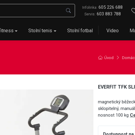
605 226 688
Infolinka:
603 883 788
Servis:
fitness
Stolní tenis
Stolní fotbal
Video
Ma
Úvod
Domácí
EVERFIT TFK S
magnetický běžeck
sklopitelný, manuál
nosnost 100 kg
Ce
Dostupnost na