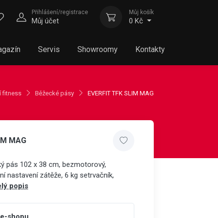
Přihlášení/registrace
Můj košík
Můj účet
0 Kč
gazín
Servis
Showroomy
Kontakty
 fitness
Běžecké pásy
EVERFIT TFK SLIM MAG
LIM MAG
ý pás 102 x 38 cm, bezmotorový,
ní nastavení zátěže, 6 kg setrvačník,
lý popis
 e-shopu