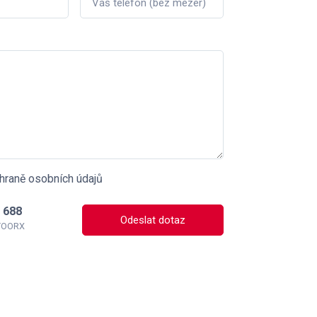
hraně osobních údajů
 688
Odeslat dotaz
 TOORX