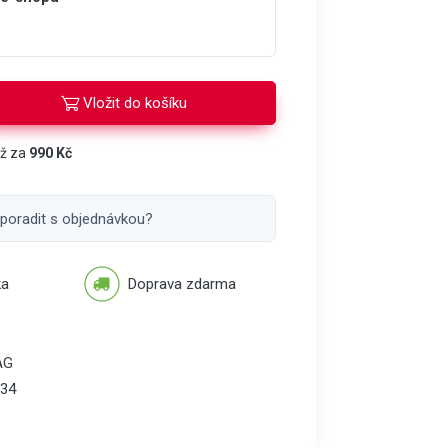
Vložit do košíku
áž za
990 Kč
 poradit s objednávkou?
ka
Doprava zdarma
AG
34