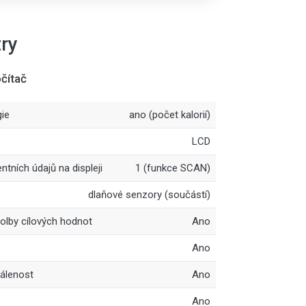
ry
čítač
ie
ano (počet kalorií)
LCD
tních údajů na displeji
1 (funkce SCAN)
dlaňové senzory (součástí)
olby cílových hodnot
Ano
Ano
álenost
Ano
Ano