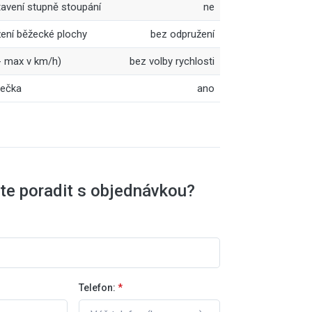
avení stupně stoupání
ne
ení běžecké plochy
bez odpružení
- max v km/h)
bez volby rychlosti
lečka
ano
te poradit s objednávkou?
Telefon:
*