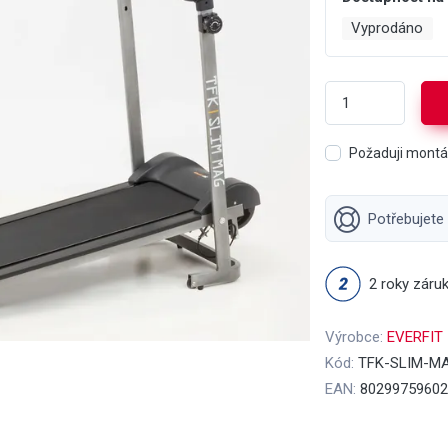
Vyprodáno
Požaduji mont
Potřebujete
2 roky záru
Výrobce:
EVERFIT
Kód:
TFK-SLIM-M
EAN:
80299759602