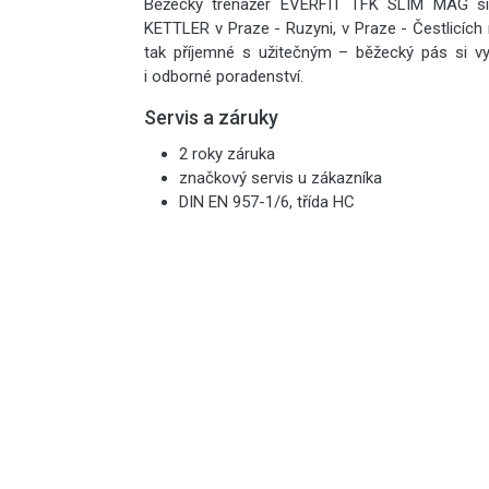
Běžecký trenažér EVERFIT TFK SLIM MAG si
KETTLER v Praze - Ruzyni, v Praze - Čestlicích 
tak příjemné s užitečným – běžecký pás si v
i odborné poradenství.
Servis a záruky
2 roky záruka
značkový servis u zákazníka
DIN EN 957-1/6, třída HC