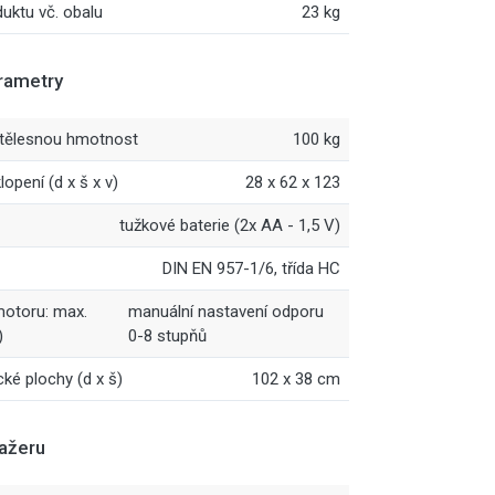
uktu vč. obalu
23 kg
rametry
 tělesnou hmotnost
100 kg
opení (d x š x v)
28 x 62 x 123
tužkové baterie (2x AA - 1,5 V)
DIN EN 957-1/6, třída HC
motoru: max.
manuální nastavení odporu
)
0-8 stupňů
é plochy (d x š)
102 x 38 cm
nažeru