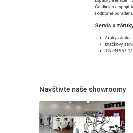
Eliptický trenažér
Čestlicích a spojit
i odborné poradenst
Servis a záruk
2 roky záruka
značkový serv
DIN EN 957-1/ 
Navštivte naše showroomy