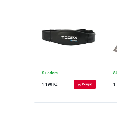
komunikace přes Bluetooth®
bě
SMART, 5.3 kHz a ANT+
tr
technologii, nastavitelný
za
popruh, dosah až 10 m
Skladem
S
1 190 Kč
1 
Koupit