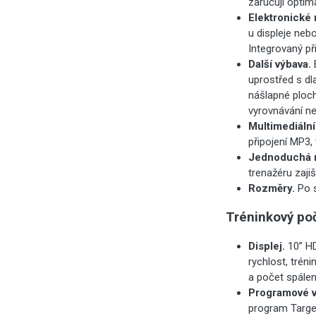
zaručují optimá
Elektronické 
u displeje neb
Integrovaný př
Další výbava.
E
uprostřed s dla
nášlapné ploch
vyrovnávání ne
Multimediální
připojení MP3,
Jednoduchá 
trenažéru zaji
Rozměry.
Po 
Tréninkový po
Displej.
10” HD
rychlost, trén
a počet spálený
Programové v
program Target