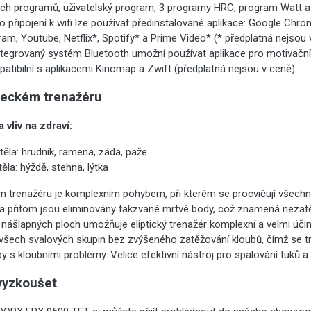
ch programů, uživatelský program, 3 programy HRC, program Watt a 
 připojení k wifi lze používat předinstalované aplikace: Google Chr
gram, Youtube, Netflix*, Spotify* a Prime Video* (* předplatná nejsou 
ntegrovaný systém Bluetooth umožní používat aplikace pro motivační 
mpatibilní s aplikacemi Kinomap a Zwift (předplatná nejsou v ceně).
žeckém trenažéru
 vliv na zdraví:
 těla: hrudník, ramena, záda, paže
těla: hýždě, stehna, lýtka
ém trenažéru je komplexním pohybem, při kterém se procvičují všech
) a přitom jsou eliminovány takzvané mrtvé body, což znamená nezatě
nášlapných ploch umožňuje eliptický trenažér komplexní a velmi účin
všech svalových skupin bez zvýšeného zatěžování kloubů, čímž se tr
 s kloubními problémy. Velice efektivní nástroj pro spalování tuků a
vyzkoušet