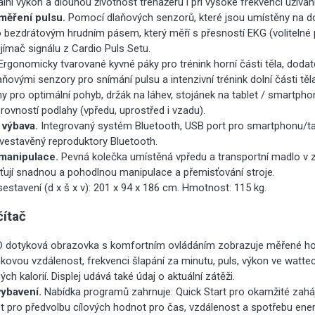
lní výkon a dlouhou životnost trenažéru i při vysoké frekvenci užívání
měření pulsu.
Pomocí dlaňových senzorů, které jsou umístěny na 
o bezdrátovým hrudním pásem, který měří s přesností EKG (volitelné p
ijímač signálu z Cardio Puls Setu.
rgonomicky tvarované kyvné páky pro trénink horní části těla, doda
ňovými senzory pro snímání pulsu a intenzivní trénink dolní části těla
y pro optimální pohyb, držák na láhev, stojánek na tablet / smartp
rovností podlahy (vpředu, uprostřed i vzadu).
 výbava.
Integrovaný systém Bluetooth, USB port pro smartphonu/tab
 vestavěný reproduktory Bluetooth.
manipulace.
Pevná kolečka umístěná vpředu a transportní madlo v z
šťují snadnou a pohodlnou manipulace a přemisťování stroje.
sestavení (d x š x v): 201 x 94 x 186 cm. Hmotnost: 115 kg.
čítač
 dotyková obrazovka s komfortním ovládáním zobrazuje měřené ho
inkovou vzdálenost, frekvenci šlapání za minutu, puls, výkon ve watt
ch kalorií. Displej udává také údaj o aktuální zátěži.
ybavení.
Nabídka programů zahrnuje: Quick Start pro okamžité zaháj
 pro předvolbu cílových hodnot pro čas, vzdálenost a spotřebu ener