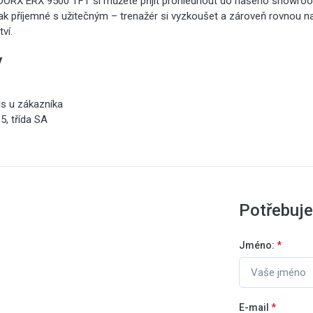
 TOORX ERX 9500 TFT si můžete přijít prohlédnout do našeho showro
 tak příjemné s užitečným – trenažér si vyzkoušet a zároveň rovnou n
ví.
y
is u zákazníka
5, třída SA
Potřebuje
Jméno:
*
E-mail
*