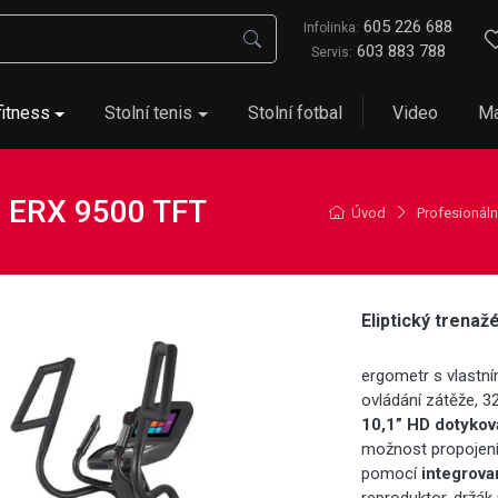
605 226 688
Infolinka:
603 883 788
Servis:
fitness
Stolní tenis
Stolní fotbal
Video
Ma
X ERX 9500 TFT
Úvod
Profesionáln
Eliptický trena
ergometr s vlastní
ovládání zátěže, 3
10,1” HD dotykov
možnost propojení 
pomocí
integrov