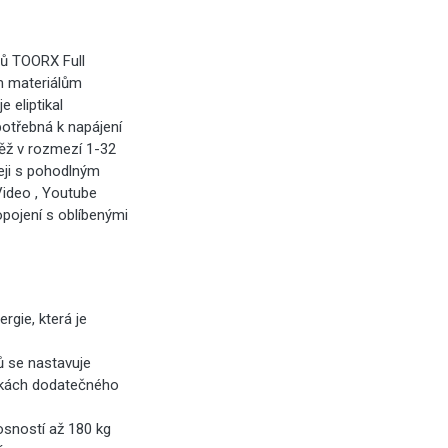
rů TOORX Full
ým materiálům
 eliptikal
 potřebná k napájení
těž v rozmezí 1-32
eji s pohodlným
Video , Youtube
opojení s oblíbenými
rgie, která je
ů se nastavuje
ovkách dodatečného
osností až 180 kg