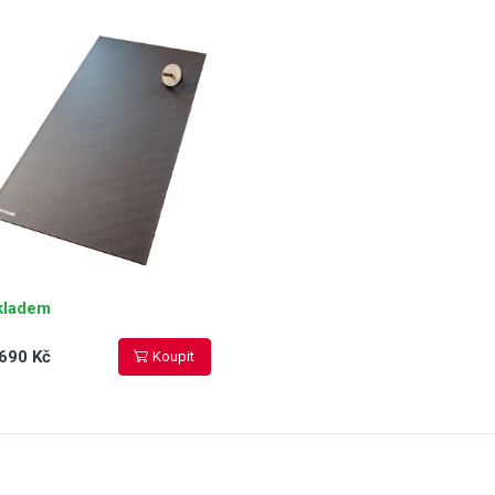
žecké pásy, veslovací
enažéry a další posilovací
řízení
kladem
690 Kč
Koupit