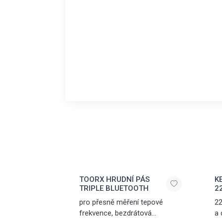
TOORX HRUDNÍ PÁS
K
TRIPLE BLUETOOTH
2
pro přesně měření tepové
22
frekvence, bezdrátová
a 