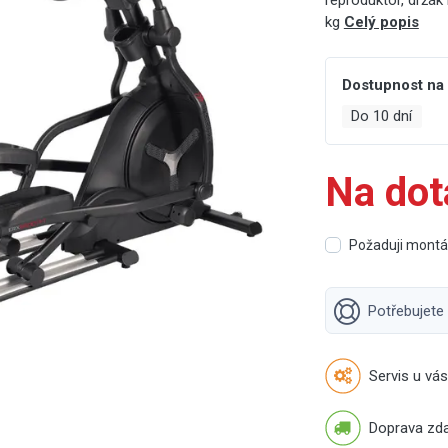
reproduktor, držák
kg
Celý popis
Dostupnost na
Do 10 dní
Na dot
Požaduji mont
Potřebujete
Servis u vás
Doprava zd