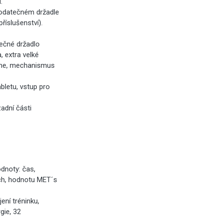
.
dodatečném držadle
říslušenství).
tečné držadlo
, extra velké
hone, mechanismus
letu, vstup pro
adní části
dnoty: čas,
ech, hodnotu MET´s
ení tréninku,
gie, 32