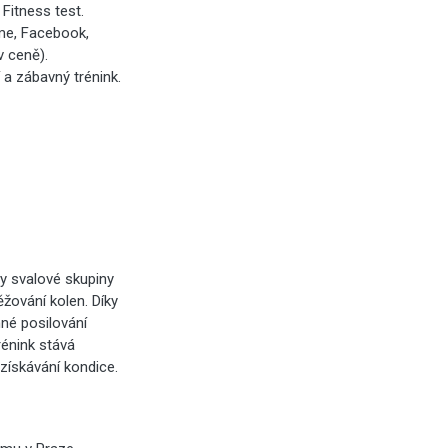
Fitness test.
ome, Facebook,
v ceně).
a zábavný trénink.
ny svalové skupiny
žování kolen. Díky
né posilování
énink stává
 získávání kondice.