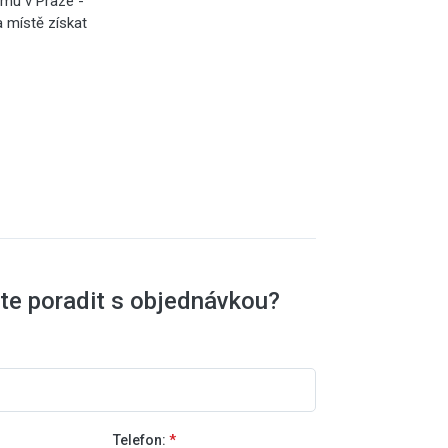
omu v Praze -
a místě získat
te poradit s objednávkou?
Telefon:
*