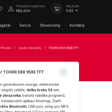
Přihlášení/registrace
Můj košík
Můj účet
0 Kč
gazín
Servis
Showroomy
Kontakty
í fitness
Cardio trenažéry
TOORX ERX 9500 TFT
žér TOORX ERX 9500 TFT
m generátorem energie, elektronické
2 stupňů zátěže,
délka kroku 56
cm
,
á obrazovka
, bohatá nabídka programů,
tréninkových aplikací Kinomap, Zwift
aného
Bluetooth
, USB port, vstup pro MP3,