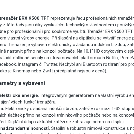
 trenažér ERX 9500 TFT
reprezentuje řadu profesionálních trenažé
 z této řady jsou díky vynikajícím technickým vlastnostem i použit
dné pro profesionální i pro soukromé využití. Trenažér ERX 9500 TFT je
m vlastní výroby energie. Při šlapání na eliptikalu se vytváří energie
éru. Trenažér je vybaven elektronicky ovládanou indukční brzdou, zá
lně nastavit přímo na konzoli počítače. Na 10,1" HD dotykovém displ
ladit oblíbené seriály na streamovacích platformách Netflix, Prime
cebook, Instagram či Twitter. Nechybí ani Bluetooth rozhraní pro pr
 jako je Kinomap nebo Zwift (předplatná nejsou v ceně).
ametry a vybavení
 elektrické energie.
Integrovaným generátorem na vlastní výrobu ene
ájení všech funkcí trenažéru.
ém.
Elektronicky ovládaná indukční brzda, zátěž v rozmezí 1-32 stupň
ích tlačítek přímo na konzoli tréninkového počítače nebo na konc
ed. Digitální údaj o aktuální zátěži se zobrazuje přímo na displeji.
 nadstandartní nosností.
Stabilní a robustní rámová konstrukce s n