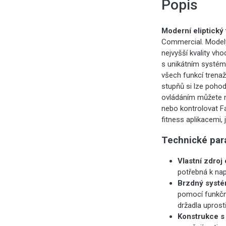
Popis
Moderní eliptický
Commercial. Modely
nejvyšší kvality vho
s unikátním systéme
všech funkcí trenaž
stupňů si lze pohod
ovládáním můžete na
nebo kontrolovat Fa
fitness aplikacemi,
Technické par
Vlastní zdroj
potřebná k nap
Brzdný syst
pomocí funkčn
držadla uprostř
Konstrukce s