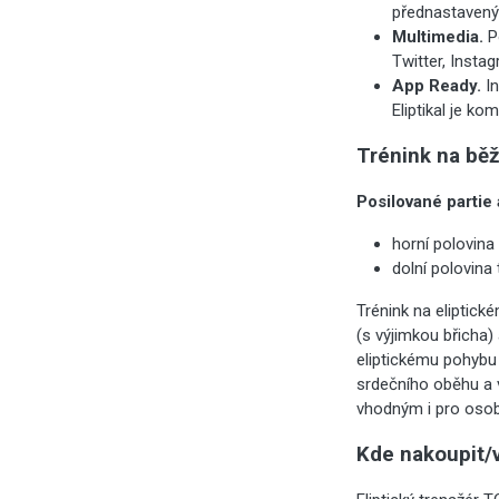
přednastavený
Multimedia.
Po
Twitter, Insta
App Ready.
I
Eliptikal je ko
Trénink na bě
Posilované partie a
horní polovina
dolní polovina 
Trénink na eliptick
(s výjimkou břicha
eliptickému pohybu 
srdečního oběhu a 
vhodným i pro osoby
Kde nakoupit/