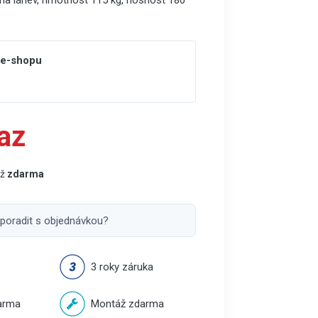
 na láhev, hmotnost 115 kg, nosnost 180
 e-shopu
az
áž
zdarma
 poradit s objednávkou?
3 roky záruka
arma
Montáž zdarma