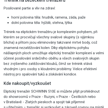
Trénink na běžeckém trenažéru
Posilované partie a vliv na zdraví:
horní polovina těla: hrudník, ramena, záda, paže
dolní polovina těla: hýždě, stehna, lýtka
Trénink na eliptickém trenažéru je komplexním pohybem, při
kterém se procvičují všechny svalové skupiny (s výjimkou
břicha) a přitom jsou eliminovány takzvané mrtvé body, což
znamená nezatěžování kolen. Díky eliptickému pohybu
nášlapných ploch umožňuje eliptický trenažér komplexní a velmi
účinné posilování srdečního oběhu a všech svalových skupin
bez zvýšeného zatěžování kloubů, čímž se trénink stává
vhodným i pro osoby s kloubními problémy. Velice efektivní
nástroj pro spalování tuků a získávání kondice.
Kde nakoupit/vyzkoušet
Eliptický trenažér SCHWINN 510E si můžete přijít prohlédnout
do showroomů v Praze - Ruzyni, v Praze - Čestlicích nebo
v Bratislavě - Zlatých pieskoch a spojit tak příjemné
s užitečným – trenažér si vyzkoušet a zároveň rovnou na místě