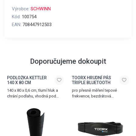
Výrobce:
SCHWINN
Kód:
100754
EAN:
708447912503
Doporučujeme dokoupit
PODLOŽKA KETTLER
TOORX HRUDNÍ PÁS
140 X 80 CM
TRIPLE BLUETOOTH
140 x 80 x 0,6 cm, tlumí hluk a
pro přesně měření tepové
chrání podlahu, vhodná pod
frekvence, bezdrátová
běžecké pásy, veslovací
komunikace přes Bluetooth®
trenažéry a další posilovací
SMART, 5.3 kHz a ANT+
zařízení
technologii, nastavitelný popruh,
dosah až 10 m