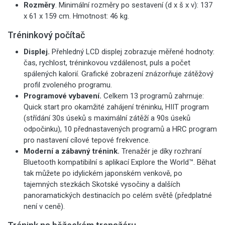
Rozměry
. Minimální rozměry po sestavení (d x š x v): 137
x 61 x 159 cm. Hmotnost: 46 kg.
Tréninkový počítač
Displej.
Přehledný LCD
displej zobrazuje měřené hodnoty:
čas, rychlost, tréninkovou vzdálenost, puls a počet
spálených kalorií. Grafické zobrazení znázorňuje zátěžový
profil zvoleného programu.
Programové vybavení.
Celkem 13 programů zahrnuje:
Quick start pro okamžité zahájení tréninku,
HIIT program
(střídání 30s úseků s maximální zátěží a 90s úseků
odpočinku), 10 přednastavených programů a HRC program
pro nastavení cílové tepové frekvence.
Moderní a zábavný trénink.
Trenažér je díky rozhraní
Bluetooth kompatibilní s aplikací Explore the World™. Běhat
tak můžete po idylickém japonském venkově, po
tajemných stezkách Skotské vysočiny a dalších
panoramatických destinacích po celém světě (předplatné
není v ceně).