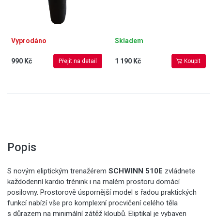
Vyprodáno
Skladem
990 Kč
1 190 Kč
Přejít na detail
Koupit
Popis
S novým eliptickým trenažérem
SCHWINN 510E
zvládnete
každodenní kardio trénink i na malém prostoru domácí
posilovny. Prostorově úspornější model s řadou praktických
funkcí nabízí vše pro komplexní procvičení celého těla
s důrazem na minimální zátěž kloubů. Eliptikal je vybaven