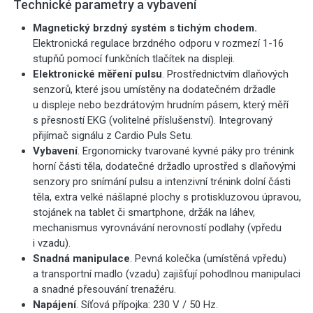
Technické parametry a vybavení
Magnetický brzdný systém s tichým chodem.
Elektronická regulace brzdného odporu v rozmezí 1-16
stupňů pomocí funkčních tlačítek na displeji.
Elektronické měření pulsu
. Prostřednictvím dlaňových
senzorů, které jsou umístěny na dodatečném držadle
u displeje nebo bezdrátovým hrudním pásem, který měří
s přesností EKG (volitelné příslušenství). Integrovaný
přijímač signálu z Cardio Puls Setu.
Vybavení
. Ergonomicky tvarované kyvné páky pro trénink
horní části těla, dodatečné držadlo uprostřed s dlaňovými
senzory pro snímání pulsu a intenzivní trénink dolní části
těla, extra velké nášlapné plochy s protiskluzovou úpravou,
stojánek na tablet či smartphone, držák na láhev,
mechanismus vyrovnávání nerovností podlahy (vpředu
i vzadu).
Snadná manipulace
. Pevná kolečka (umístěná vpředu)
a transportní madlo (vzadu) zajišťují pohodlnou manipulaci
a snadné přesouvání trenažéru.
Napájení
. Síťová přípojka: 230 V / 50 Hz.