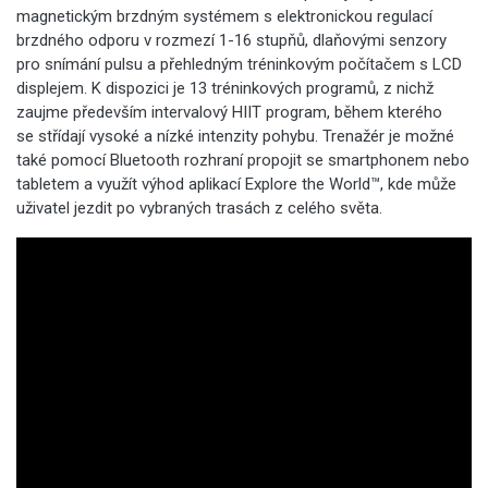
magnetickým brzdným systémem s elektronickou regulací
brzdného odporu v rozmezí 1-16 stupňů, dlaňovými senzory
pro snímání pulsu a přehledným tréninkovým počítačem s LCD
displejem. K dispozici je 13 tréninkových programů, z nichž
zaujme především intervalový HIIT program, během kterého
se střídají vysoké a nízké intenzity pohybu. Trenažér je možné
také pomocí Bluetooth rozhraní propojit se smartphonem nebo
tabletem a využít výhod aplikací Explore the World™, kde může
uživatel jezdit po vybraných trasách z celého světa.