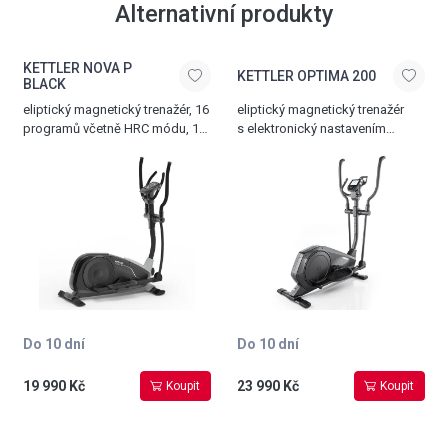
Alternativní produkty
KETTLER NOVA P
KETTLER OPTIMA 200
BLACK
eliptický magnetický trenažér, 16
eliptický magnetický trenažér
programů včetně HRC módu, 16
s elektronický nastavením
stupňů elektronicky nastavitelné
zátěže v 15 stupních, 10
zátěže, délka kroku 39 cm, šířka
programů včetně HRC módu,
nástupu 21 cm, paměť pro 4
délka kroku 39 cm, vnitřní rozteč
osoby, 14 kg setrvačník,
nášlapů 19 cm, komfortní držák
hmotnost 58 kg, nosnost 130 kg
tabletu a telefonu, Bluetooth
komunikace s aplikací
Kinomap, velký LCD displej, 14
kg setrvačník, hmotnost 56 kg,
nosnost 130 kg
Do 10 dní
Do 10 dní
19 990 Kč
23 990 Kč
Koupit
Koupit