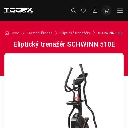
Úvod
Domácí fitness
Eliptické trenažéry
SCHWINN 510E
Eliptický trenažér SCHWINN 510E