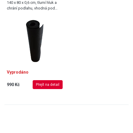
140 x 80 x 0,6 cm, tlumí hluk a
chrání podlahu, vhodná pod
běžecké pásy, veslovací
trenažéry a další posilovací
zařízení
Vyprodáno
990 Kč
Přejít na detail