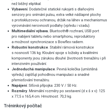
než běžný eliptikal.
Vybavení
. Dodatečné statické rukojeti s dlaňovými
senzory pro snímání pulsu, extra velké nášlapné plochy
s protiskluzovou ochranou, držák na láhev a mechanismus
vyrovnávání nerovností podlahy (vpředu i vzadu).
Multimediální výbava.
Bluetooth® rozhraní, USB port
pro nabíjení tabletu nebo smartphonu, reproduktory
a možnost synchronizace s Bowflex radiem.
Robustní konstrukce
. Stabilní rámová konstrukce
s nosností 136 kg. Kloubní spoje s ložisky a kvalitními
komponenty jsou zárukou dlouhé životnosti trenažéru i při
intenzivním používání.
Jednoduchá manipulace
. Pevná kolečka (umístěná
vpředu) zajišťují pohodlnou manipulaci a snadné
přemisťování trenažéru.
Napájení
. Síťová přípojka: 230 V / 50 Hz.
Rozměry
. Minimální rozměry po sestavení (d x š x v): 125
x 77,5 x 165,4 cm. Hmotnost: 70,3 kg.
Tréninkový počítač