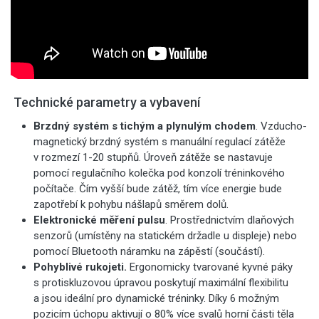
Technické parametry a vybavení
Brzdný systém s tichým a plynulým chodem
.
Vzducho-
magnetický brzdný systém s manuální regulací zátěže
v rozmezí 1-20 stupňů. Úroveň zátěže se nastavuje
pomocí regulačního kolečka pod konzolí tréninkového
počítače. Čím vyšší bude zátěž, tím více energie bude
zapotřebí k pohybu nášlapů směrem dolů.
Elektronické měření pulsu
. Prostřednictvím dlaňových
senzorů (umístěny na statickém držadle u displeje) nebo
pomocí Bluetooth náramku na zápěstí (součástí).
Pohyblivé rukojeti.
Ergonomicky tvarované kyvné páky
s protiskluzovou úpravou poskytují maximální flexibilitu
a jsou ideální pro dynamické tréninky. Díky 6 možným
pozicím úchopu aktivují o 80% více svalů horní části těla