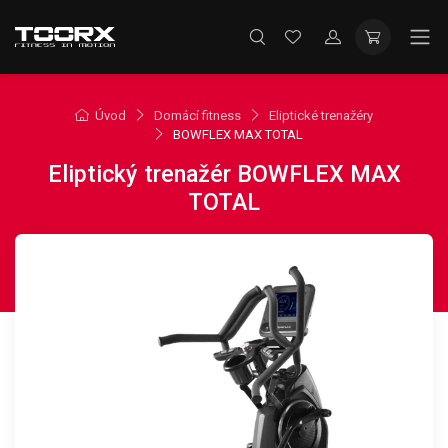
Úvod
Domácí fitness
Eliptické trenažéry
BOWFLEX MAX TOTAL
Eliptický trenažér BOWFLEX MAX
TOTAL