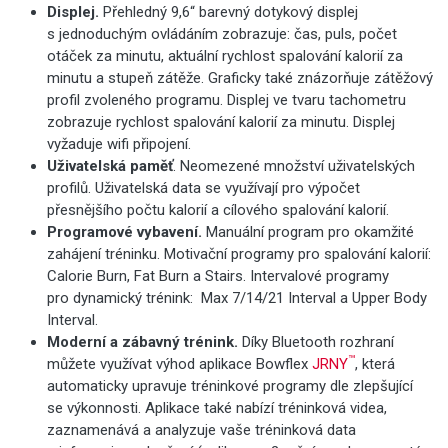
Displej.
Přehledný 9,6“ barevný dotykový displej
s jednoduchým ovládáním zobrazuje: čas, puls, počet
otáček za minutu, aktuální rychlost spalování kalorií za
minutu a stupeň zátěže. Graficky také znázorňuje zátěžový
profil zvoleného programu. Displej ve tvaru tachometru
zobrazuje rychlost spalování kalorií za minutu. Displej
vyžaduje wifi připojení.
Uživatelská paměť
. Neomezené množství uživatelských
profilů. Uživatelská data se využívají pro výpočet
přesnějšího počtu kalorií a cílového spalování kalorií.
Programové vybavení.
Manuální program pro okamžité
zahájení tréninku. Motivační programy pro spalování kalorií:
Calorie Burn, Fat Burn a Stairs. Intervalové programy
pro dynamický trénink: Max 7/14/21 Interval a Upper Body
Interval.
Moderní a zábavný trénink.
Díky
Bluetooth rozhraní
™
můžete využívat výhod aplikace Bowflex
JRNY
, která
automaticky upravuje tréninkové programy dle zlepšující
se výkonnosti. Aplikace také nabízí tréninková videa,
zaznamenává a analyzuje vaše tréninková data