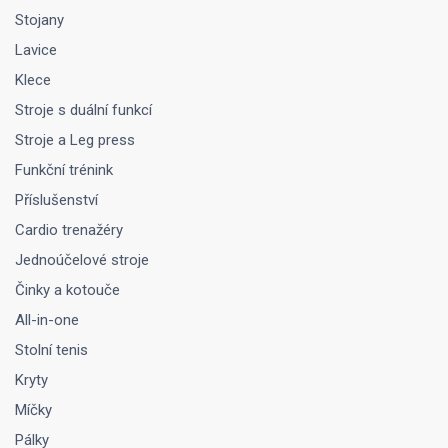
Stojany
Lavice
Klece
Stroje s duální funkcí
Stroje a Leg press
Funkční trénink
Příslušenství
Cardio trenažéry
Jednoúčelové stroje
Činky a kotouče
All-in-one
Stolní tenis
Kryty
Míčky
Pálky