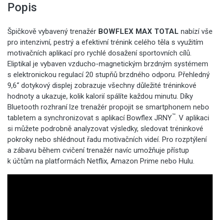
Popis
Špičkově vybavený trenažér
BOWFLEX MAX TOTAL
nabízí vše
pro intenzivní, pestrý a efektivní trénink celého těla s využitím
motivačních aplikací pro rychlé dosažení sportovních cílů.
Eliptikal je vybaven vzducho-magnetickým brzdným systémem
s elektronickou regulací 20 stupňů brzdného odporu. Přehledný
9,6“ dotykový displej zobrazuje všechny důležité tréninkové
hodnoty a ukazuje, kolik kalorií spálíte každou minutu. Díky
Bluetooth rozhraní lze trenažér propojit se smartphonem nebo
™
tabletem a synchronizovat s aplikací Bowflex JRNY
. V aplikaci
si můžete podrobně analyzovat výsledky, sledovat tréninkové
pokroky nebo shlédnout řadu motivačních videí. Pro rozptýlení
a zábavu během cvičení trenažér navíc umožňuje přístup
k účtům na platformách Netflix, Amazon Prime nebo Hulu.