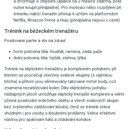
a informuje o zlepšení (aplikce na 2 měsíce zdarma, poté
nutné koupit předplatné). Pro motivaci nebo rozptýlení při
tréninku nabízí trenažér přístup k účtům na platformách
Netflix, Amazon Prime a Hulu (předplatná nejsou v ceně).
Trénink na běžeckém trenažéru
Posilované partie a vliv na zdraví:
horní polovina těla: hrudník, ramena, záda, paže
dolní polovina těla: hýždě, stehna, lýtka
Trénink na eliptickém trenažéru je komplexním pohybem, při
kterém se procvičují všechny svalové skupiny (s výjimkou
břicha) a přitom jsou eliminovány takzvané mrtvé body, což
znamená nezatěžování kolen. Díky eliptickému pohybu
nášlapných ploch umožňuje eliptický trenažér komplexní a velmi
účinné posilování srdečního oběhu a všech svalových skupin
bez zvýšeného zatěžování kloubů, čímž se trénink stává
vhodným i pro osoby s kloubními problémy. Velice efektivní
nástroj pro spalování tuků a získávání kondice.