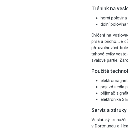
Trénink na veslo
horní polovina 
dolní polovina 
Cvičení na veslova
prsa a břicho. Je d
při uvolňování bo
tahové cviky vestoj
svalové partie. Zár
Použité techno
elektromagnet
pojezd sedla p
přijímač sign
elektronika S
Servis a záruky
Veslařský trenažé
v Dortmundu a Hear