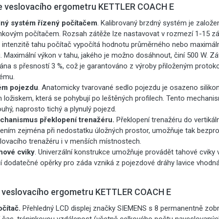
ce veslovacího ergometru KETTLER COACH E
dný systém řízený počítačem
. Kalibrovaný brzdný systém je založe
inkovým počítačem. Rozsah zátěže lze nastavovat v rozmezí 1-15 z
na intenzitě tahu počítač vypočítá hodnotu průměrného nebo maximál
. Maximální výkon v tahu, jakého je možno dosáhnout, činí 500 W. Zá
na s přesností 3 %, což je garantováno z výroby přiloženým protoko
tému.
tém pojezdu
. Anatomicky tvarované sedlo pojezdu je osazeno siliko
ložiskem, která se pohybují po leštěných profilech. Tento mechani
uhý, naprosto tichý a plynulý pojezd.
chanismus překlopení trenažéru.
Překlopení trenažéru do vertikáln
šením zejména při nedostatku úložných prostor, umožňuje tak bezp
lovacího trenažéru i v menších místnostech.
hové cviky
. Univerzální konstrukce umožňuje provádět tahové cviky 
í dodatečné opěrky pro záda vzniká z pojezdové dráhy lavice vhodná
y veslovacího ergometru KETTLER COACH E
čítač.
Přehledný LCD displej značky SIEMENS s 8 permanentně zob