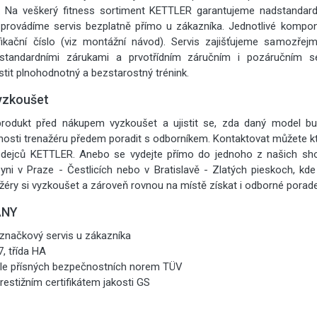
. Na veškerý fitness sortiment KETTLER garantujeme nadstandardn
provádíme servis bezplatně přímo u zákazníka. Jednotlivé kompon
ifikační číslo (viz montážní návod). Servis zajišťujeme samozřej
dstandardními zárukami a prvotřídním záručním i pozáručním 
stit plnohodnotný a bezstarostný trénink.
yzkoušet
rodukt před nákupem vyzkoušet a ujistit se, zda daný model bu
nosti trenažéru předem poradit s odborníkem. Kontaktovat můžete kt
odejců KETTLER. Anebo se vydejte přímo do jednoho z našich 
yni v Praze - Čestlicích nebo v Bratislavě - Zlatých pieskoch, kde 
žéry si vyzkoušet a zároveň rovnou na místě získat i odborné porade
ANY
 značkový servis u zákazníka
, třída HA
le přísných bezpečnostních norem TÜV
stižním certifikátem jakosti GS