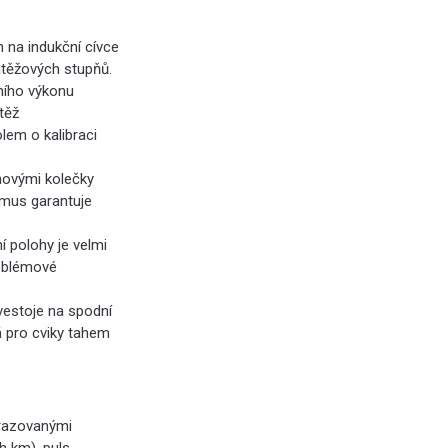
n na indukční cívce
átěžových stupňů.
ního výkonu
těž
lem o kalibraci
novými kolečky
smus garantuje
í polohy je velmi
roblémové
vestoje na spodní
 pro cviky tahem
razovanými