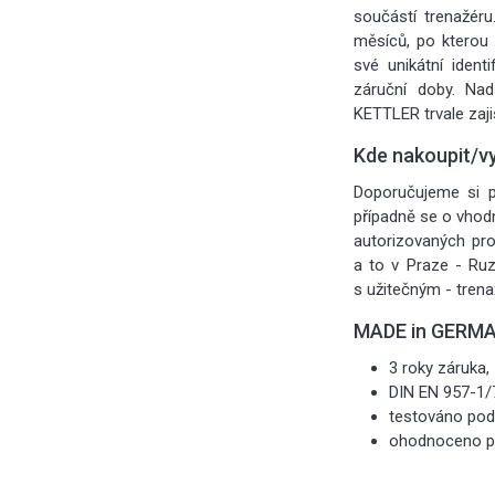
součástí trenažéru
měsíců, po kterou 
své unikátní ident
záruční doby. Na
KETTLER trvale zaji
Kde nakoupit/v
Doporučujeme si p
případně se o vhod
autorizovaných pr
a to v Praze - Ruz
s užitečným - trena
MADE in GERM
3 roky záruka,
DIN EN 957-1/7
testováno pod
ohodnoceno pre