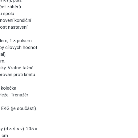
 km), puls,
čet záběrů
su spolu
novení kondiční
ost nastavení
lem, 1 × pulsem
lby cílových hodnot
al).
em.
ky. Vratné tažné
brován proti kmitu.
 kolečka
leže. Trenažér
 EKG (je součástí).
 (d × š × v): 205 ×
5 cm.