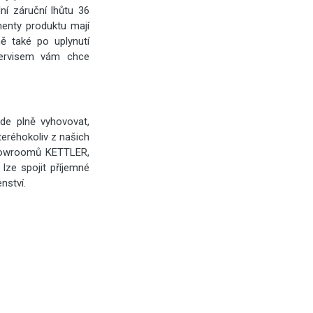
í záruční lhůtu 36
enty produktu mají
mě také po uplynutí
servisem vám chce
de plně vyhovovat,
eréhokoliv z našich
showroomů KETTLER,
lze spojit příjemné
nství.