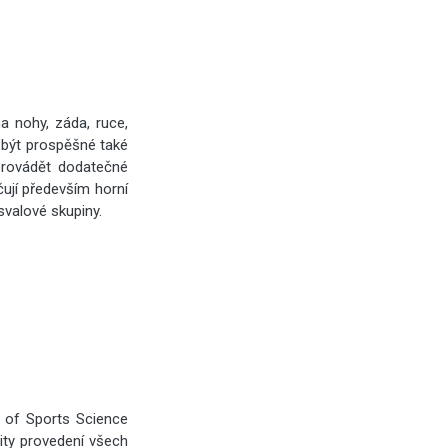
a nohy, záda, ruce,
e být prospěšné také
provádět dodatečné
čují především horní
svalové skupiny.
 of Sports Science
ity provedení všech