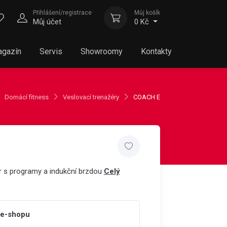
Přihlášení/registrace
Můj košík
Můj účet
0 Kč
gazín
Servis
Showroomy
Kontakty
Domácí fitness
Veslovací trenažéry
COACH E
r s programy a indukční brzdou
Celý
 e-shopu