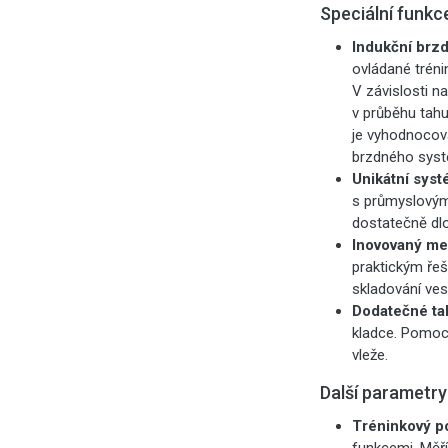
Speciální funk
Indukční brz
ovládané trén
V závislosti 
v průběhu tahu
je vyhodnocová
brzdného sys
Unikátní sys
s průmyslovým 
dostatečně dlo
Inovovaný me
praktickým ře
skladování ves
Dodatečné ta
kladce. Pomoc
vleže.
Další parametr
Tréninkový po