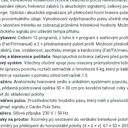
 čas, tréninkovou vzdálenost (včetně celkového počtu naveslovaných
imální výkon, frekvenci záběrů (s akustickým signálem), celkový po
rgie. Optická i akustická signalizace při překročení horní hranice pul
 procentuálního údaje. Vyhodnocení vydýchávacího pulsu včetně sta
o skončení tréninku se zobrazují průměrné tréninkové hodnoty. Možn
tického signálu pro udávání tempa přítahu.
ybavení
. Celkem 12 programů, z toho 6 × program s wattovým profi
 (Fat/Fit/manual) a 2 × přednastavený pulsní profil. Možnost předvo
záběrů, čas, vzdálenost, spotřebu energie a kardiozóny (Fat/Fit/manu
plej a klávesnice počítače
. Nepropustná ochrana zařízení před pot
ový systém.
Všechny otočné spoje jsou osazeny průmyslovými ložis
lní úpravou povrchu roztáčí setrvačník o hmotnosti 6 kg, který je kali
ém je nastaven v poměru střed/setrvačník 1:5.
nažéru
. Anatomicky tvarované sedlo s unikátním systémem pojezdu,
, přídavná polstrovaná opěrka 50 × 30 cm pro kondiční tahové cviky v
it do skladovací polohy.
měření pulsu.
Prostřednictvím hrudního pásu, který měří s přesností
ijímač signálu z Cardio Puls Setu.
nažéru
. Síťová přípojka: 230 V / 50 Hz.
oky na prostor
. Rozměry po sestavení do vertikální tréninkové polohy
změry po překlopení do horizontální polohy (d × š × v): 67 × 53 × 20