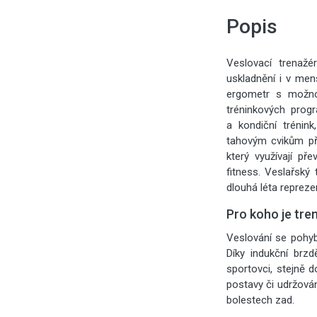
Popis
Veslovací trenaž
uskladnění i v men
ergometr s možnos
tréninkových progr
a kondiční trénin
tahovým cvikům pře
který využívají př
fitness. Veslařsk
dlouhá léta repreze
Pro koho je tre
Veslování se pohyb
Díky indukční brzd
sportovci, stejně 
postavy či udržován
bolestech zad.