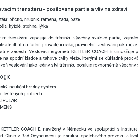
vacím trenažéru - posilované partie a vliv na zdraví
těla: břicho, hrudník, ramena, záda, paže
těla: hýždě, stehna, lýtka
cím trenažéru zapojuje do tréninku všechny svalové partie, zejmén
ůležité dbát na řádné provádění cviků, pravidelné veslování pak můž
lesti v zádech. Veslovací ergometr KETTLER COACH E umožňuje 
e na spodní kladce a tahové cviky vleže, kterými se důkladně procvi
oveň veslování jako jediný styl tréninku posiluje rovnoměrně všechny 
logie
ický indukční brzdný systém
o leštěných profilech
álu POLAR
IEMENS
r KETTLER COACH E, navržený v Německu ve spolupráci s Institute
t-Clinic v Bad Oeyhausenu, je zárukou spolehlivého provozu a kval