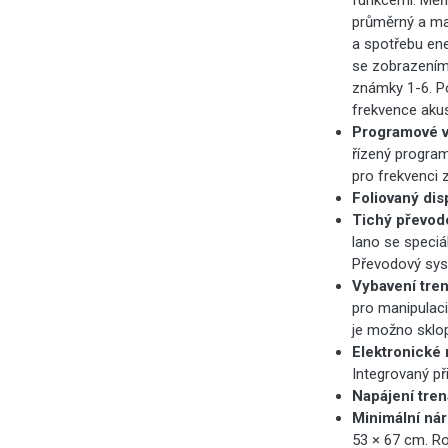
funkcemi. Měří
průměrný a max
a spotřebu ene
se zobrazením
známky 1-6. P
frekvence akus
Programové v
řízený program
pro frekvenci 
Foliovaný dis
Tichý převod
lano se speciá
Převodový syst
Vybavení tre
pro manipulaci
je možno sklop
Elektronické 
Integrovaný př
Napájení tre
Minimální nár
53 × 67 cm. Ro