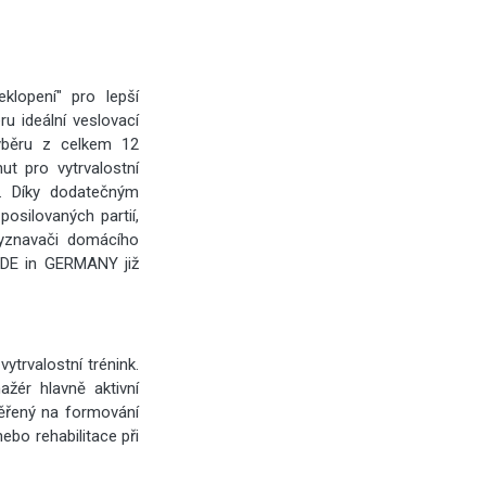
lopení" pro lepší
u ideální veslovací
výběru z celkem 12
ut pro vytrvalostní
í. Díky dodatečným
osilovaných partií,
 vyznavači domácího
ADE in GERMANY již
trvalostní trénink.
ažér hlavně aktivní
měřený na formování
ebo rehabilitace při