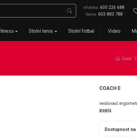
605 226 688
Infolinka:
603 883 788
Servis:
fitness
Stolní tenis
Stolní fotbal
Video
Ma
Úvod
COACH E
veslovací ergomet
popis
Dostupnost na