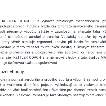
ér KETTLER COACH E je vybaven praktickým mechanismem "přek
ších prostorech. Indukční brzda činí z tohoto inovovaného trenažér
tí přesného výpočtu zátěže v závislosti na intenzitě tahu, 
amů či možností aerobního tréninku. Veslařský trenažér byl vyvin
k, který věrně simuluje ergonomii pohybu při klasickém veslován
dstavuje tento trenažér multifunkční nástroj s širokým záběrem p
evážně profesionální a poloprofesionální sportovci či náročnější
ý trenažér KETTLER COACH E je německé výroby a tato tradice M
ntuje špičkovou kvalitu a spolehlivost.
nažér vhodný
uje na pomezí aerobního a silového sportu a výborně se hodí pro vy
ě a kvalitnímu dlouhému pojezdu vyhledávají tento veslovací tren
dobře se však hodí náročnějším uživatelům pro domácí trénink za
í kondice. Veslovací trenažér je také vhodným nástrojem prevence n