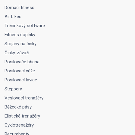
Domácí fitness
Air bikes
Tréninkový software
Fitness doplňky
Stojany na činky
Činky, závaží
Posilovače břicha
Posilovací věže
Posilovací lavice
Steppery
Veslovací trenažéry
Běžecké pásy
Eliptické trenažéry
Cyklotrenažéry
Recumbenty