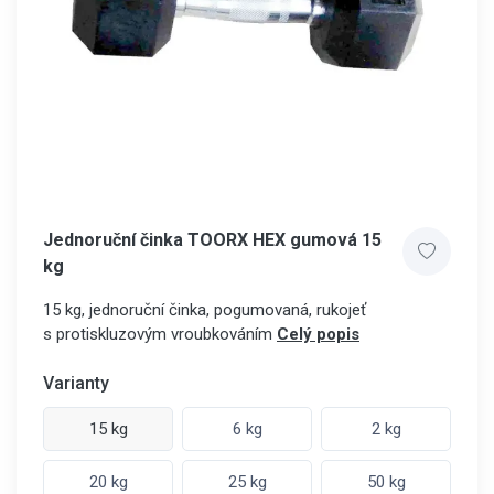
Jednoruční činka TOORX HEX gumová 15
kg
15 kg, jednoruční činka, pogumovaná, rukojeť
s protiskluzovým vroubkováním
Celý popis
Varianty
15 kg
6 kg
2 kg
20 kg
25 kg
50 kg