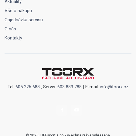
Aktuality
Vše o nákupu
Objednávka servisu
O nás
Kontakty
Tel:
605 226 688
, Servis:
603 883 788
| E-mail:
info@toorx.cz
© 2026, LIFEsport s.r.o. - všechna práva vyhrazena