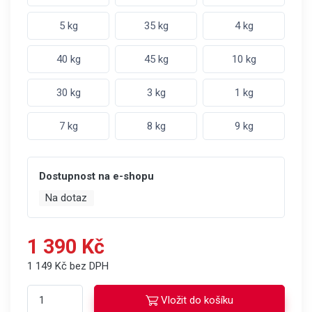
5 kg
35 kg
4 kg
40 kg
45 kg
10 kg
30 kg
3 kg
1 kg
7 kg
8 kg
9 kg
Dostupnost na e-shopu
Na dotaz
1 390 Kč
1 149 Kč bez DPH
Vložit do košíku