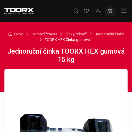
Úvod
Domácí fitness
Činky, závaží
Jednoruční činky
TOORX HEX Činka gumová 15 kg
Jednoruční činka TOORX HEX gumová
15 kg