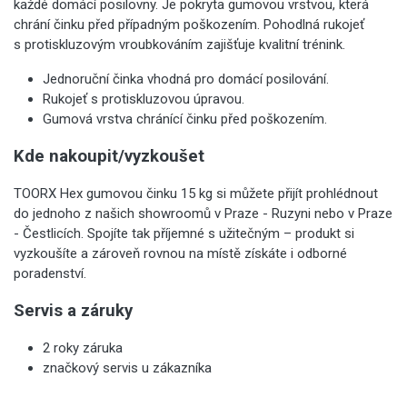
každé domácí posilovny. Je pokryta gumovou vrstvou, která
chrání činku před případným poškozením. Pohodlná rukojeť
s protiskluzovým vroubkováním zajišťuje kvalitní trénink.
Jednoruční činka vhodná pro domácí posilování.
Rukojeť s protiskluzovou úpravou.
Gumová vrstva chránící činku před poškozením.
Kde nakoupit/vyzkoušet
TOORX Hex gumovou činku 15 kg si můžete přijít prohlédnout
do jednoho z našich showroomů v Praze - Ruzyni nebo v Praze
- Čestlicích. Spojíte tak příjemné s užitečným – produkt si
vyzkoušíte a zároveň rovnou na místě získáte i odborné
poradenství.
Servis a záruky
2 roky záruka
značkový servis u zákazníka