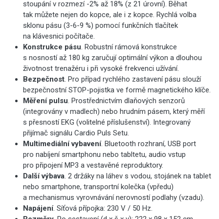
stoupání v rozmezí -2% až 18% (z 21 úrovní). Běhat
tak můžete nejen do kopce, ale i z kopce. Rychlá volba
sklonu pásu (3-6-9 %) pomocí funkčních tlačítek
na klávesnici počítače.
Konstrukce pásu
. Robustní rámová konstrukce
s nosností až 180 kg zaručují optimální výkon a dlouhou
životnost trenažéru i při vysoké frekvenci užívání.
Bezpečnost
. Pro případ rychlého zastavení pásu slouží
bezpečnostní STOP-pojistka ve formě magnetického klíče.
Měření pulsu
. Prostřednictvím dlaňových senzorů
(integrovány v madlech) nebo hrudním pásem, který měří
s přesností EKG (volitelné příslušenství). Integrovaný
přijímač signálu Cardio Puls Setu.
Multimediální vybavení
. Bluetooth rozhraní, USB port
pro nabíjení smartphonu nebo tabltetu, audio vstup
pro připojení MP3 a vestavěné reproduktory.
Další výbava
. 2 držáky na láhev s vodou, stojánek na tablet
nebo smartphone, transportní kolečka (vpředu)
a mechanismus vyrovnávání nerovností podlahy (vzadu).
Napájení
. Síťová přípojka: 230 V / 50 Hz.