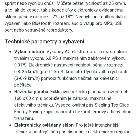
sprint nebo rychlou chůzi. Můžete běžet rychlostí až 25 km/h,
a to jak do kopce, tak z kopce díky elektronicky ovládanému
sklonu pásu v rozmezí -2% až 18%. Nechybí ani multimediální
vybavení jako Bluetooth rozhraní, audio vstup pro MP3, USB
port nebo vestavěné reproduktory.
Technické parametry a vybavení
Výkon motoru
. Výkonný AC elektromotor o maximálním
trvalém výkonu 6,0 PS a maximálním záběrovém výkonu
9,0 PS. Elektronické nastavení rychlosti běhu v rozmezí
0,8-25 km/h (po 0,1 km/h krocích). Rychlá volba rychlosti
(3-6-9 km/h) pomocí funkčních tlačítek na klávesnici
počítače.
Běžecká plocha
. Exkluzivní běžecká plocha o rozměrech
160 x 60 cm s odpružením je zárukou maximálně
efektivního tréninku. Vysoce kvalitní pás Siegling Tex Glide
Energy Saving zajistí naprosto bezproblémový a tichý chod
trenažéru
.
Elektronicky ovládaný sklon
. Pro ještě intenzivnější
trénink a pestřejší běh pás disponuje elektronickou regulací