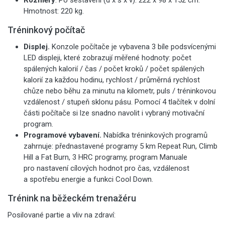
Rozměry
. Po sestavení (d x š x v): 222 x 98 x 152 cm.
Hmotnost: 220 kg.
Tréninkový počítač
Displej.
Konzole počítače je vybavena 3 bíle podsvícenými
LED displeji, které zobrazují měřené hodnoty: počet
spálených kalorií / čas / počet kroků / počet spálených
kalorií za každou hodinu, rychlost / průměrná rychlost
chůze nebo běhu za minutu na kilometr, puls / tréninkovou
vzdálenost / stupeň sklonu pásu. Pomocí 4 tlačítek v dolní
části počítače si lze snadno navolit i vybraný motivační
program.
Programové vybavení.
Nabídka tréninkových programů
zahrnuje: přednastavené programy 5 km Repeat Run, Climb
Hill a Fat Burn, 3 HRC programy, program Manuale
pro nastavení cílových hodnot pro čas, vzdálenost
a spotřebu energie a funkci Cool Down.
Trénink na běžeckém trenažéru
Posilované partie a vliv na zdraví: