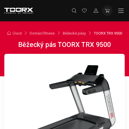
Úvod
Domácí fitness
Běžecké pásy
TOORX TRX 9500
Běžecký pás TOORX TRX 9500