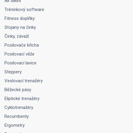
Air bikes
Tréninkový software
Fitness doplňky
Stojany na činky
Činky, závaží
Posilovače břicha
Posilovací věže
Posilovací lavice
Steppery
Veslovací trenažéry
Běžecké pásy
Eliptické trenažéry
Cyklotrenažéry
Recumbenty
Ergometry