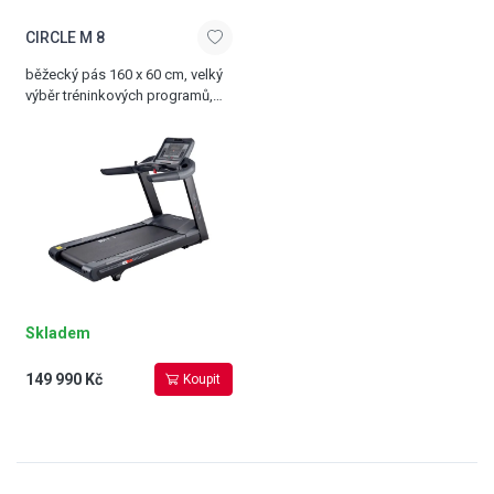
CIRCLE M 8
běžecký pás 160 x 60 cm, velký
výběr tréninkových programů,
silný AC motor s tichým
chodem, rychlost 0,5-25 km/h,
sklon 0-20 %, USB port, intuitivní
19" LED konzole, nastavitelný
ventilátor, nosnost 182 kg
Skladem
149 990 Kč
Koupit