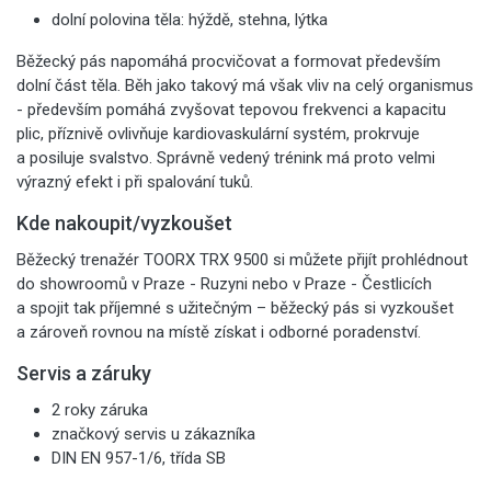
dolní polovina těla: hýždě, stehna, lýtka
Běžecký pás napomáhá procvičovat a formovat především
dolní část těla. Běh jako takový má však vliv na celý organismus
- především pomáhá zvyšovat tepovou frekvenci a kapacitu
plic, příznivě ovlivňuje kardiovaskulární systém, prokrvuje
a posiluje svalstvo. Správně vedený trénink má proto velmi
výrazný efekt i při spalování tuků.
Kde nakoupit/vyzkoušet
Běžecký trenažér TOORX TRX 9500 si můžete přijít prohlédnout
do showroomů v Praze - Ruzyni nebo v Praze - Čestlicích
a spojit tak příjemné s užitečným – běžecký pás si vyzkoušet
a zároveň rovnou na místě získat i odborné poradenství.
Servis a záruky
2 roky záruka
značkový servis u zákazníka
DIN EN 957-1/6, třída SB