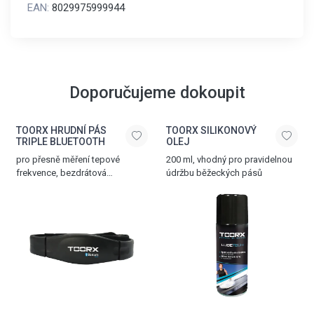
EAN:
8029975999944
Doporučujeme dokoupit
TOORX HRUDNÍ PÁS
TOORX SILIKONOVÝ
TRIPLE BLUETOOTH
OLEJ
pro přesně měření tepové
200 ml, vhodný pro pravidelnou
frekvence, bezdrátová
údržbu běžeckých pásů
komunikace přes Bluetooth®
SMART, 5.3 kHz a ANT+
technologii, nastavitelný popruh,
dosah až 10 m