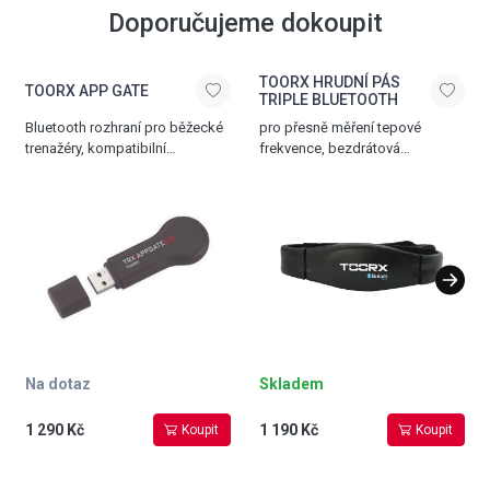
Doporučujeme dokoupit
TOORX HRUDNÍ PÁS
TOORX APP GATE
TRIPLE BLUETOOTH
Bluetooth rozhraní pro běžecké
pro přesně měření tepové
trenažéry, kompatibilní
frekvence, bezdrátová
s aplikacemi iConzole, Kinomap
komunikace přes Bluetooth®
a Zwift
SMART, 5.3 kHz a ANT+
technologii, nastavitelný popruh,
dosah až 10 m
Na dotaz
Skladem
1 290 Kč
1 190 Kč
Koupit
Koupit