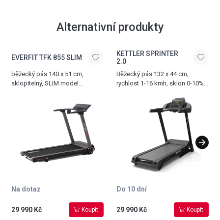
Alternativní produkty
KETTLER SPRINTER
EVERFIT TFK 855 SLIM
2.0
běžecký pás 140 x 51 cm,
Běžecký pás 132 x 44 cm,
sklopitelný, SLIM model
rychlost 1-16 kmh, sklon 0-10%,
pro extra úzké sklopení, velmi
nosnost 120 kg
jednoduchá manipulace
se sklopením, 20 programů,
sklon 0-12%, rychlost 0,8-20
km/h, integrované reproduktory,
funkce
START/STOP/PAUSE, dlaňové
senzory, držák na tablet,
podporuje Bluetooth
komunikaci s aplikacemi
iConsole, Kinomap a Zwift přes
Na dotaz
Do 10 dní
APP Gate modul, hmotnost 71
kg, nosnost 120 kg,
29 990 Kč
29 990 Kč
Koupit
Koupit
ve sklopeném stavu spodní