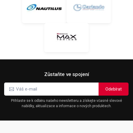
Zůstaňte ve spojení
Přihlaste se k odběru našeho newsletteru a získejte včasné slevové
nabídky, aktualizace a informace o nových produktech.