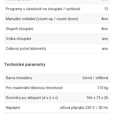
Programy v závislosti na stoupání / rychlosti
12
Manuální ovládání (count-up / count-down)
Ano
Stupeň stoupání
Ano
Volba stoupání
ano
Celkový počet kilometrů
ano
Technické parametry
Barva trenažéru
černá / stříbrná
Pro maximální tělesnou hmotnost
110 kg
Rozměry po sklopení (d x š x v)
166 x 73 x 26
Napájení
síťová přípojka 230 V / 50 Hz