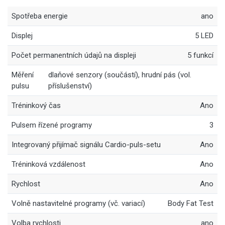
Spotřeba energie
ano
Displej
5 LED
Počet permanentních údajů na displeji
5 funkcí
Měření
dlaňové senzory (součástí), hrudní pás (vol.
pulsu
příslušenství)
Tréninkový čas
Ano
Pulsem řízené programy
3
Integrovaný přijímač signálu Cardio-puls-setu
Ano
Tréninková vzdálenost
Ano
Rychlost
Ano
Volně nastavitelné programy (vč. variací)
Body Fat Test
Volba rychlosti
ano