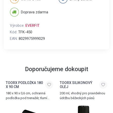
Doprava zdarma
Výrobce:
EVERFIT
Kód:
TFK-450
EAN:
8029975999029
Doporučujeme dokoupit
TOORX PODLOŽKA 180
TOORX SILIKONOVÝ
X 90 CM
OLEJ
180 x 90 x 0,6 cm, ochranná
200 ml, vhodný pro pravidelnou
podložka pod trenažér, tlumí
údržbu běžeckých pásů
hluk a vibrace, vyrobena z PVC