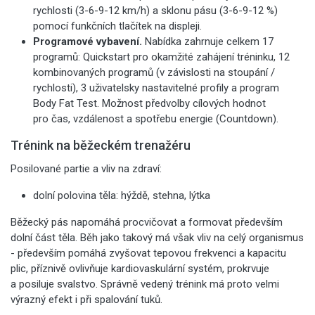
rychlosti (3-6-9-12 km/h) a sklonu pásu (3-6-9-12 %)
pomocí funkčních tlačítek na displeji.
Programové vybavení.
Nabídka zahrnuje celkem 17
programů: Quickstart pro okamžité zahájení tréninku, 12
kombinovaných programů (v závislosti na stoupání /
rychlosti), 3 uživatelsky nastavitelné profily a program
Body Fat Test. Možnost předvolby cílových hodnot
pro čas, vzdálenost a spotřebu energie (Countdown).
Trénink na běžeckém trenažéru
Posilované partie a vliv na zdraví:
dolní polovina těla: hýždě, stehna, lýtka
Běžecký pás napomáhá procvičovat a formovat především
dolní část těla. Běh jako takový má však vliv na celý organismus
- především pomáhá zvyšovat tepovou frekvenci a kapacitu
plic, příznivě ovlivňuje kardiovaskulární systém, prokrvuje
a posiluje svalstvo. Správně vedený trénink má proto velmi
výrazný efekt i při spalování tuků.