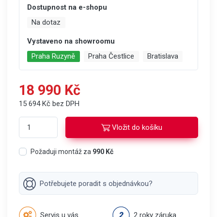
Dostupnost na e-shopu
Na dotaz
Vystaveno na showroomu
Praha Ruzyně
Praha Čestlice
Bratislava
18 990 Kč
15 694 Kč bez DPH
Vložit do košíku
Požaduji montáž za
990 Kč
Potřebujete poradit s objednávkou?
Servis u vás
2 roky záruka