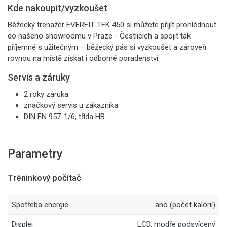
Kde nakoupit/vyzkoušet
Běžecký trenažér EVERFIT TFK 450 si můžete přijít prohlédnout
do našeho showroomu v Praze - Čestlicích a spojit tak
příjemné s užitečným – běžecký pás si vyzkoušet a zároveň
rovnou na místě získat i odborné poradenství.
Servis a záruky
2 roky záruka
značkový servis u zákazníka
DIN EN 957-1/6, třída HB
Parametry
Tréninkový počítač
Spotřeba energie
ano (počet kalorií)
Displej
LCD, modře podsvícený