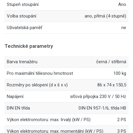
Stupeň stoupání
Ano
Volba stoupání
ano, přímá (4 stupně)
Uživatelská paměť
ne
Technické parametry
Barva trenažéru
černá / stříbrná
Pro maximální tělesnou hmotnost
100 kg
Rozměry po sklopení (d x š x v)
86 x 74 x 150,5
Napájení
síťová přípojka 230 V / 50 Hz
DIN EN třída
DIN EN 957-1/6, třída HB
Výkon elektromotoru: max. trvalý (kW / PS)
2 PS
Výkon elektromotoru: max. momentální (kW / PS)
3 PS