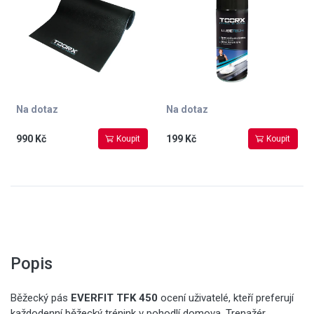
Na dotaz
Na dotaz
990 Kč
199 Kč
Koupit
Koupit
Popis
Běžecký pás
EVERFIT TFK 450
ocení uživatelé, kteří preferují
každodenní běžecký trénink v pohodlí domova. Trenažér