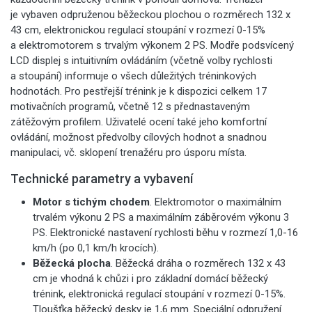
je vybaven odpruženou běžeckou plochou o rozměrech 132 x
43 cm, elektronickou regulací stoupání v rozmezí 0-15%
a elektromotorem s trvalým výkonem 2 PS. Modře podsvícený
LCD displej s intuitivním ovládáním (včetně volby rychlosti
a stoupání) informuje o všech důležitých tréninkových
hodnotách. Pro pestřejší trénink je k dispozici celkem 17
motivačních programů, včetně 12 s přednastaveným
zátěžovým profilem. Uživatelé ocení také jeho komfortní
ovládání, možnost předvolby cílových hodnot a snadnou
manipulaci, vč. sklopení trenažéru pro úsporu místa.
Technické parametry a vybavení
Motor s tichým chodem
. Elektromotor o maximálním
trvalém výkonu 2 PS a maximálním záběrovém výkonu 3
PS. Elektronické nastavení rychlosti běhu v rozmezí 1,0-16
km/h (po 0,1 km/h krocích).
Běžecká plocha
. Běžecká dráha o rozměrech 132 x 43
cm je vhodná k chůzi i pro základní domácí běžecký
trénink, elektronická regulací stoupání v rozmezí 0-15%.
Tloušťka běžecký desky je 1,6 mm. Speciální odpružení