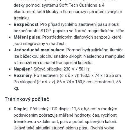
desky pomocí systému Soft Tech Cushions a 4
elastomerů šetří klouby a tlumí nárazy i při intenzívnějším
tréninku.
Bezpečnost
. Pro případ rychlého zastavení pásu slouží
bezpečnostní STOP-pojistka ve formě magnetického klíče.
Měření pulsu
. Prostřednictvím dlaňových senzorů, které
jsou integrovány v madlech.
Jednoduchá manipulace
. Pomocí hydraulického tlumiče
lze běžeckou plochu snadno sklopit. Následnou manipulaci
s trenažérem usnadní transportní kolečka.
Napájení
. Síťová přípojka: 230 V / 50 Hz.
Rozměry
. Po sestavení (d x š x v): 163,5 x 74 x 135,5 cm.
Po sklopení (d x š x v): 86 x 74 x 150,5 cm. Hmotnost: 55
kg.
Tréninkový počítač
Displej.
Přehledný LCD displej 11,5 x 6,5 cm s modrým
podsvícením zobrazuje měřené hodnoty: čas, rychlost,
tréninkovou vzdálenost, puls a počet spálených kalorií.
Udává také aktuální stupeň sklonu pásu. Rychlá volba