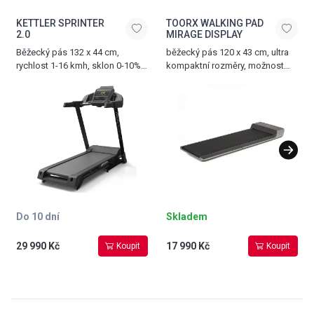
KETTLER SPRINTER
TOORX WALKING PAD
2.0
MIRAGE DISPLAY
Běžecký pás 132 x 44 cm,
běžecký pás 120 x 43 cm, ultra
rychlost 1-16 kmh, sklon 0-10%,
kompaktní rozměry, možnost
nosnost 120 kg
složení, dálkové ovládání,
integrovaný LED displej, rychlost
0,5-6 km/h, 2 transportní
kolečka, nosnost 100 kg,
hmotnost 28 kg, šedá
Do 10 dní
Skladem
29 990 Kč
17 990 Kč
Koupit
Koupit