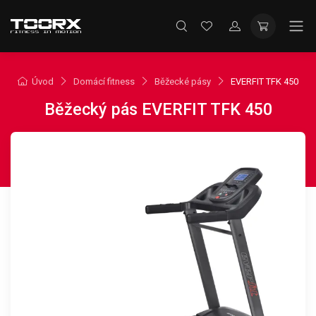
Úvod
Domácí fitness
Běžecké pásy
EVERFIT TFK 450
Běžecký pás EVERFIT TFK 450